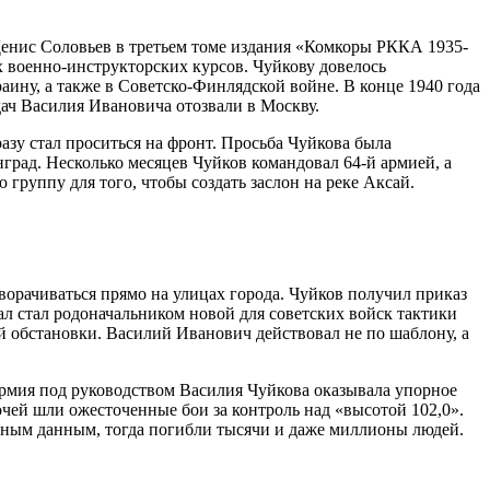
Денис Соловьев в третьем томе издания «Комкоры РККА 1935-
х военно-инструкторских курсов. Чуйкову довелось
аину, а также в Советско-Финлядской войне. В конце 1940 года
дач Василия Ивановича отозвали в Москву.
азу стал проситься на фронт. Просьба Чуйкова была
нград. Несколько месяцев Чуйков командовал 64-й армией, а
руппу для того, чтобы создать заслон на реке Аксай.
ворачиваться прямо на улицах города. Чуйков получил приказ
л стал родоначальником новой для советских войск тактики
й обстановки. Василий Иванович действовал не по шаблону, а
армия под руководством Василия Чуйкова оказывала упорное
чей шли ожесточенные бои за контроль над «высотой 102,0».
азным данным, тогда погибли тысячи и даже миллионы людей.