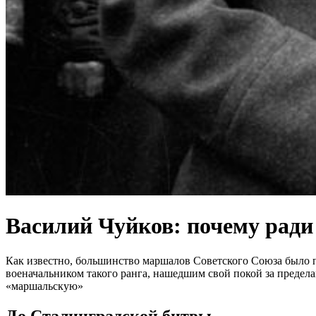
Василий Чуйков: почему рад
Как известно, большинство маршалов Советского Союза было 
военачальником такого ранга, нашедшим свой покой за предел
«маршальскую»
До Сталинградской битвы