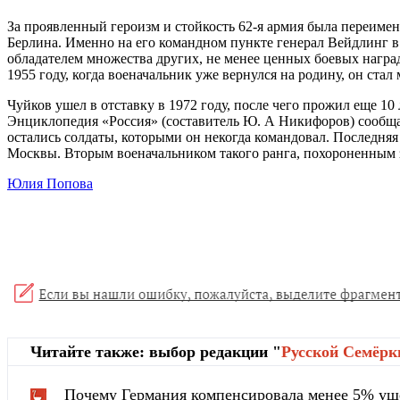
За проявленный героизм и стойкость 62-я армия была переимен
Берлина. Именно на его командном пункте генерал Вейдлинг в
обладателем множества других, не менее ценных боевых наград
1955 году, когда военачальник уже вернулся на родину, он ста
Чуйков ушел в отставку в 1972 году, после чего прожил еще 10
Энциклопедия «Россия» (составитель Ю. А Никифоров) сообщае
остались солдаты, которыми он некогда командовал. Последняя
Москвы. Вторым военачальником такого ранга, похороненным 
Юлия Попова
Читайте также: выбор редакции "
Русской Cемёрк
Почему Германия компенсировала менее 5% ущ