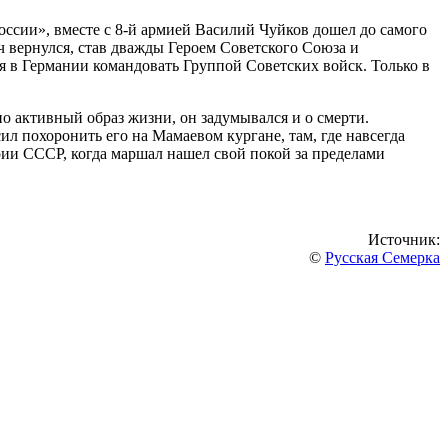
оссии», вместе с 8-й армией Василий Чуйков дошел до самого
 вернулся, став дважды Героем Советского Союза и
ся в Германии командовать Группой Советских войск. Только в
ьно активный образ жизни, он задумывался и о смерти.
л похоронить его на Мамаевом кургане, там, где навсегда
рии СССР, когда маршал нашел свой покой за пределами
Источник:
©
Русская Семерка