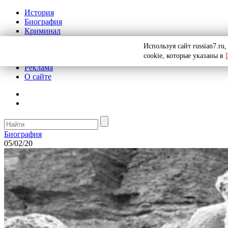
История
Биография
Криминал
СССР
Используя сайт russian7.r
Тайны
cookie, которые указаны в
Рекомендации
Реклама
О сайте
Биография
05/02/20