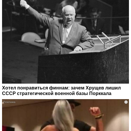
Хотел понравиться финнам: зачем Хрущев лишил
СССР стратегической военной базы Порккала
i