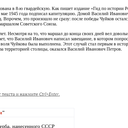
ована в 8-ю гвардейскую. Как пишет издание «Гид по истории Р
 мае 1945 года подписал капитуляцию. Домой Василий Иванович
. Впрочем, это произошло не сразу: после победы Чуйков остал
л маршалом Советского Союза.
 лет. Несмотря на то, что маршал до конца своих дней вел довол
т, что Василий Иванович написал завещание, в котором попроси
 воля Чуйкова была выполнена. Этот случай стал первым в исто
за территорией столицы, оказался Василий Иванович Петров.
и
"
ерба, нанесенного СССР