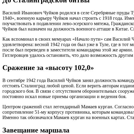
Василий Иванович Чуйков родился в селе Серебряные пруды Ту
1940», военную карьеру Чуйков начал строить с 1918 года. Им
поучаствовать в подавлении лево-эсерского мятежа, Гражданск
Чуйков был назначен на должность военного атташе в Китае. 
Как вспоминал в своих мемуарах «Начало пути» сам Василий Чу
удовлетворена: весной 1942 года он был уже в Туле, где в то
после был переведен в заместители командарма этой же армии.
Гитлеровцев удалось остановить, что дало возможность другим
Сражение за «высоту 102,0»
В сентябре 1942 года Василий Чуйков занял должность команду
отстоять Сталинград любой ценой. Если верить авторам изда
городского боя. В связи с отсутствием оборонительных сооруж
постоянно искал новые приемы организации и ведения боя.
Центром сражений стал легендарный Мамаев курган. Согласно
сопротивление 51-му корпусу противника, которым командовал 
Именно так обозначался Мамаев курган на военных картах. Ст
Завещание маршала