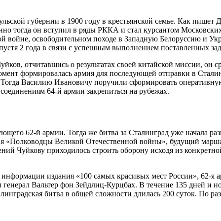
льской губернии в 1900 году в крестьянской семье. Как пишет 
енно тогда он вступил в ряды РККА и стал курсантом Московски
ой войне, освободительном походе в Западную Белоруссию и Укр
Спустя 2 года в связи с успешным выполнением поставленных за
йков, отчитавшись о результатах своей китайской миссии, он ср
т момент формировалась армия для последующей отправки в Стали
 Тогда Василию Ивановичу поручили сформировать оперативную г
 соединениям 64-й армии закрепиться на рубежах.
ющего 62-й армии. Тогда же битва за Сталинград уже начала раз
ния «Полководцы Великой Отечественной войны», будущий марша
ений Чуйкову приходилось строить оборону исходя из конкретно
 информации издания «100 самых красивых мест России», 62-я 
генерал Вальтер фон Зейдлиц-Курцбах. В течение 135 дней и но
алинградская битва в общей сложности длилась 200 суток. По р