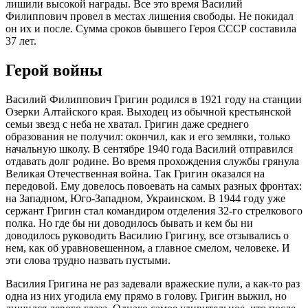
лишили высокой награды. Все это время Василий
Филиппович провел в местах лишения свободы. Не покидал
он их и после. Сумма сроков бывшего Героя СССР составила
37 лет.
Герой войны
Василий Филиппович Григин родился в 1921 году на станции
Озерки Алтайского края. Выходец из обычной крестьянской
семьи звезд с неба не хватал. Григин даже среднего
образования не получил: окончил, как и его земляки, только
начальную школу. В сентябре 1940 года Василий отправился
отдавать долг родине. Во время прохождения службы грянула
Великая Отечественная война. Так Григин оказался на
передовой. Ему довелось повоевать на самых разных фронтах:
на Западном, Юго-Западном, Украинском. В 1944 году уже
сержант Григин стал командиром отделения 32-го стрелкового
полка. Но где бы ни доводилось бывать и кем бы ни
доводилось руководить Василию Григину, все отзывались о
нем, как об уравновешенном, а главное смелом, человеке. И
эти слова трудно назвать пустыми.
Василия Григина не раз задевали вражеские пули, а как-то раз
одна из них угодила ему прямо в голову. Григин выжил, но