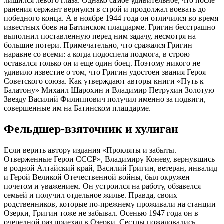
лишился левого глаза. Однако самое удивительное, что после
ранения сержант вернулся в строй и продолжал воевать до
победного конца. А в ноябре 1944 года он отличился во время
известных боев на Батинском плацдарме. Григин бесстрашно
выполнил поставленную перед ним задачу, несмотря на
большие потери. Примечательно, что сражался Григин
наравне со всеми: а когда подоспела подмога, в строю
оставался только он и еще один боец. Поэтому никого не
удивило известие о том, что Григин удостоен звания Героя
Советского союза. Как утверждают авторы книги «Путь к
Балатону» Михаил Шарохин и Владимир Петрухин Золотую
Звезду Василий Филиппович получил именно за подвиги,
совершенные им на Батинском плацдарме.
Фельдшер-взяточник и хулиган
Если верить автору издания «Прокляты и забыты.
Отверженные Герои СССР», Владимиру Коневу, вернувшись
в родной Алтайский край, Василий Григин, ветеран, инвалид
и Герой Великой Отечественной войны, был окружен
почетом и уважением. Он устроился на работу, обзавелся
семьей и получил отдельное жилье. Правда, своих
родственников, которые по-прежнему проживали на станции
Озерки, Григин тоже не забывал. Осенью 1947 года он в
очередной раз приехал в Озерки. Сестры пожаловались