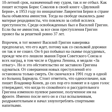
10-летний срок, назначенный ему судом, так и не отбыл. Как
пишет историк Борис Соколов в своей книге «Двуликий
Берия», в 1953 году по инициативе Лаврентия Берии в стране
была объявлена амнистия. Тогда на свободе оказались даже
матерые рецидивисты, что повлекло за собой всплеск
преступности. Среди освобожденных был и Василий Григин.
Если бы не амнистия, за все свои преступления Григин
провел бы за решеткой ровно 37 лет.
Впрочем, в тот момент Василий Григин наверняка
предполагал, что его ждет, потому как со скользкой дорожки
он так и не сошел. Он 6 раз побывал на скамье подсудимых,
прежде чем его лишили звания Героя Советского Союза и
всех наград, в том числе и Ордена Ленина, и медали «За
отвагу». Но и это обстоятельство не заставило Григина
одуматься. От совершения новых преступлений его
остановила только смерть. Он скончался в 1991 году в одной
из больниц Барнаула. Стоит отметить, что односельчане, как
пишет Владимир Конев, до сих пор его помнят и в один голос
утверждают, что когда-то спокойного и рассудительного
Григина изменило пулевое ранение, полученное им на
фронте. Именно после него он и стал вспыльчивым,
раздражительным и начал злоупотреблять спиртными
напитками.