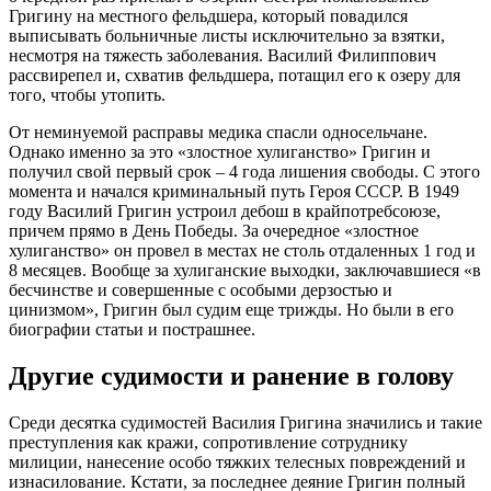
Григину на местного фельдшера, который повадился
выписывать больничные листы исключительно за взятки,
несмотря на тяжесть заболевания. Василий Филиппович
рассвирепел и, схватив фельдшера, потащил его к озеру для
того, чтобы утопить.
От неминуемой расправы медика спасли односельчане.
Однако именно за это «злостное хулиганство» Григин и
получил свой первый срок – 4 года лишения свободы. С этого
момента и начался криминальный путь Героя СССР. В 1949
году Василий Григин устроил дебош в крайпотребсоюзе,
причем прямо в День Победы. За очередное «злостное
хулиганство» он провел в местах не столь отдаленных 1 год и
8 месяцев. Вообще за хулиганские выходки, заключавшиеся «в
бесчинстве и совершенные с особыми дерзостью и
цинизмом», Григин был судим еще трижды. Но были в его
биографии статьи и пострашнее.
Другие судимости и ранение в голову
Среди десятка судимостей Василия Григина значились и такие
преступления как кражи, сопротивление сотруднику
милиции, нанесение особо тяжких телесных повреждений и
изнасилование. Кстати, за последнее деяние Григин полный