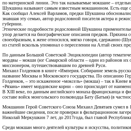
по материнской линии. Это так называемые мокшане – отдельн
Шукшина называют самым известным мокшанином. Есть еще одна
Как сообщал Алексей Варламов, предки Шукшина обосновались
знавшая эту семью, автор родословной писателя актера и реж
губернии.
Этнические подробности родословной Шукшина применительно 
упор делается на биографические описания предков. Пряхина с
своеобразным, к жене относился, мягко говоря, сдержанно (Ш
из статей вскользь упоминал о переселении на Алтай своих пре
По данным Большой Советской Энциклопедии (автор тематичес
мордвы – мокши (юг Самарской области – один из районов их 
миссионером, путешествовавшим по древней Руси.
Михаил Голденков в книге «Империя. Собирание земель русск
название Москвы и Московского государства. По описанию Ге
Голденков, – это искаженное «моксель» (мокша) – так в Киеве 
«Рязань» имеет мордовские корни – оно происходит от наимено
В XIII веке, по данным английского монаха францисканца и ф
составе войск монгольского полководца Бату (Батыя) (в частн
Мокшанин Герой Советского Союза Михаил Девятаев сумел в 1
важнейшие сведения, после проверки в фильтрационном лагер
Николай Меркушкин 7 лет, до 2017года, был главой Республик
Среди мокшан много деятелей культуры и искусства, политико