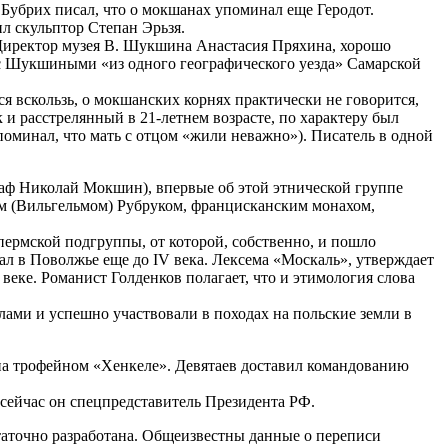
Бубрих писал, что о мокшанах упоминал еще Геродот.
л скульптор Степан Эрьзя.
 Директор музея В. Шукшина Анастасия Пряхина, хорошо
 с Шукшиными «из одного географического уезда» Самарской
вскользь, о мокшанских корнях практически не говорится,
и расстрелянный в 21-летнем возрасте, по характеру был
поминал, что мать с отцом «жили неважно»). Писатель в одной
раф Николай Мокшин), впервые об этой этнической группе
ом (Вильгельмом) Рубруком, францисканским монахом,
ермской подгруппы, от которой, собственно, и пошло
л в Поволжье еще до IV века. Лексема «Москаль», утверждает
 веке. Романист Голденков полагает, что и этимология слова
лами и успешно участвовали в походах на польские земли в
на трофейном «Хенкеле». Девятаев доставил командованию
 сейчас он спецпредставитель Президента РФ.
таточно разработана. Общеизвестны данные о переписи