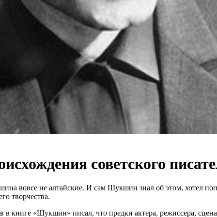
исхождения советского писате
ина вовсе не алтайские. И сам Шукшин знал об этом, хотел поп
го творчества.
книге «Шукшин» писал, что предки актера, режиссера, сценарис