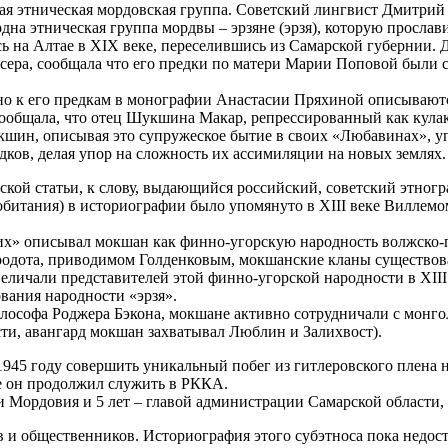
ая этническая мордовская группа. Советский лингвист Дмитрий 
 этническая группа мордвы – эрзяне (эрзя), которую прослави
 на Алтае в XIX веке, переселившись из Самарской губернии.
иссера, сообщала что его предки по матери Марии Поповой были
к его предкам в монографии Анастасии Пряхиной описываются 
ообщала, что отец Шукшина Макар, репрессированный как кулак 
укшин, описывая это супружеское бытие в своих «Любавинах», у
дков, делая упор на сложность их ассимиляции на новых землях.
кой статьи, к слову, выдающийся российский, советский этног
обитания) в историографии было упомянуто в XIII веке Виллем
их» описывал мокшан как финно-угорскую народность волжско-п
родота, приводимом Голденковым, мокшанские кланы существова
величали представителей этой финно-угорской народности в XIII
вания народности «эрзя».
илософа Роджера Бэкона, мокшане активно сотрудничали с монго
ости, авангард мокшан захватывал Люблин и Залихвост).
945 году совершить уникальный побег из гитлеровского плена 
е он продолжил служить в РККА.
и Мордовия и 5 лет – главой администрации Самарской области,
в и общественников. Историография этого субэтноса пока недос