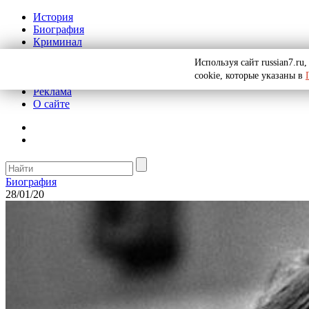
История
Биография
Криминал
СССР
Используя сайт russian7.r
Тайны
cookie, которые указаны в
Рекомендации
Реклама
О сайте
Биография
28/01/20