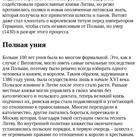
содействовали православные князья Литвы, но резко
противились поляки и новая ополяченная литовская знать,
которая получила все привилегии шляхты и панов. Витовт
даже стал хлопотать о королевском титуле перед императором
Германии, чтобы стать независимым от Польши, но умер
(1430) в разгаре этого процесса.
Полная уния
Больше 100 лет уния была во многом формальной. Это, как в
случае с Витовтом, могло иметь самые печальные последствия
для Польши, поэтому было решено всегда избирать одного
человека и князем, и королем. Таким образом, задуманная в
1386 году уния, была осуществлена лишь в начале XVI века.
Польское влияние в Литве после этого стало расти. Раньше
местные князья могли управлять в своих землях без
католического и польского диктата, теперь великий князь
подчинил их, римская вера стала подавляющей и угнетающей
по отношению к православным. Многие переходили в
католичество, другие пытались бороться, переезжали в
Москву, которая, благодаря такой ситуации смогла теснить
Литву. Во внутренней политике княжества окончательно
установились польские порядки, в первую очередь – шляхта с
ее огромными правами по отношению к королю и крестьянам.