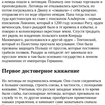
а немцы пошли к литовцам. Поначалу они только торговали и
проповедовали. Литовцы не отказывались креститься, но
потом погружались в Двину и «смывали» с себя крещение,
отправляя его по воде обратно немцам. Папа тогда послал
туда крестоносцев во главе с епископом Альбертом – первым
епископом Ливонии, который в 1200 году основал Ригу, орден
меченосцев, благо рыцарей было в те времена в избытке, и
покорял и колонизировал окрестные земли. Спустя тридцать
лет рядом, во владениях польского князя Конрада
Мазовецкого, расположился и другой орден – Тевтонский,
который из Палестины прогнали мусульмане. Они были
призваны защищать Польшу от пруссов, которые постоянно
грабили поляков. Рыцари за пятьдесят лет завоевали все
прусские земли и там было основано государство в ленном
подчинении от императора Германии.
Первое достоверное княжение
Но литовцы не подчинились немцам. Они стали соединяться
в большие скопища, строить союзы, в частности, с полоцкими
князьями. Учитывая, что русские западные земли в то время
были слабы, пассионарные литовцы, которых призывали на
службу то те, то другие князья, приобретали примитивные
навыки управления, и начинают сами захватывать сначала