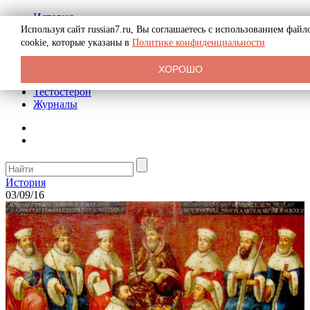
История
Биография
Используя сайт russian7.ru, Вы соглашаетесь с использованием файл
Криминал
cookie, которые указаны в
Политике конфиденциальности
Реклама на сайте
О сайте
ХОРОШО
Рекомендательные статьи
Тестостерон
Журналы
История
03/09/16