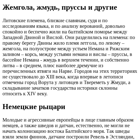
Жемгола, жмудь, пруссы и другие
Литовские племена, близкие славянам, судя и по
исследованиям языка, и по анализу верований, довольно
спокойно и беспечно жили на балтийском поморье между
Западной Двиной и Вислой. Они разделились на племена: по
правому берегу Двины жило племя летгола, по левому –
жемгола, на полуострове между устьем Немана и Рижским
заливом – корсь, между устьями немана и вислы – пруссы, в
бассейне Немана - жмудь в верхнем течении, и собственно
литва – в среднем, плюс наиболее дремучие из
перечисленных ятвяги на Нарве. Городов на этих территориях
не существовало до XIII века, когда впервые в летописи
отмечены город Ворута у литовцев и Твереметь у Жмуди, а
складывание зачатков государства историки склонны
относить к XIV веку.
Немецкие рыцари
Молодые и агрессивные европейцы в лице главным образом
немцев, а также шведов и датчан, естественно, не могли не
начать колонизацию востока Балтийского моря. Так шведы
взяли земли финнов, датчане построили Ревель в Эстляндии,