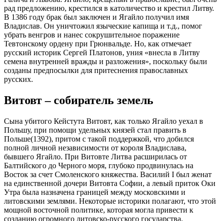
рад предложению, крестился в католичество и крестил Литву.
В 1386 году брак был заключен и Ягайло получил имя
Владислав. Он уничтожил языческие капища и т.д., помог
убрать венгров и нанес сокрушительное поражение
Тевтонскому ордену при Грюнвальде. Но, как отмечает
русский историк Сергей Платонов, уния «внесла в Литву
семена внутренней вражды и разложения», поскольку были
созданы предпосылки для притеснения православных
русских.
Витовт – собиратель земель
Сына убитого Кейстута Витовт, как только Ягайло уехал в
Польшу, при помощи удельных князей стал править в
Польше(1392), притом с такой поддержкой, что добился
полной личной независимости от короля Владислава,
бывшего Ягайло. При Витовте Литва расширилась от
Балтийского до Черного моря, глубоко продвинулась на
Восток за счет Смоленского княжества. Василий I был женат
на единственной дочери Витовта Софии, а левый приток Оки
Утра была назначена границей между московскими и
литовскими землями. Некоторые историки полагают, что этой
мощной восточной политике, которая могла привести к
созданию огромного литовско-русского государства,