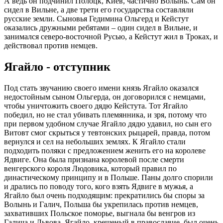
А ведь он подчинил Полоцк, Киев, частично Волынь. Сам он
сидел в Вильне, а две трети его государства составляли
русские земли. Сыновья Гедимина Ольгерд и Кейстут
оказались дружными ребятами – один сидел в Вильне, и
занимался северо-восточной Русью, а Кейстут жил в Троках, и
действовал против немцев.
Ягайло - отступник
Под стать звучанию своего имени князь Ягайло оказался
недостойным сыном Ольгерда, он договорился с немцами,
чтобы уничтожить своего дядю Кейстута. Тот Ягайло
победил, но не стал убивать племянника, и зря, потому что
при первом удобном случае Ягайло дядю удавил, но сын его
Витовт смог скрыться у тевтонских рыцарей, правда, потом
вернулся и сел на небольших землях. К Ягайло стали
подходить поляки с предложением женить его на королеве
Ядвиге. Она была признана королевой после смерти
венгерского короля Людовика, который правил по
династическому принципу и в Польше. Паны долго спорили
и дрались по поводу того, кого взять Ядвиге в мужья, а
Ягайло был очень подходящим: прекратились бы споры за
Волынь и Галич, Польша бы укрепилась против немцев,
захвативших Польское поморье, выгнала бы венгров из
Галича и Львова. Ягайло, крещеный в православие, был очень