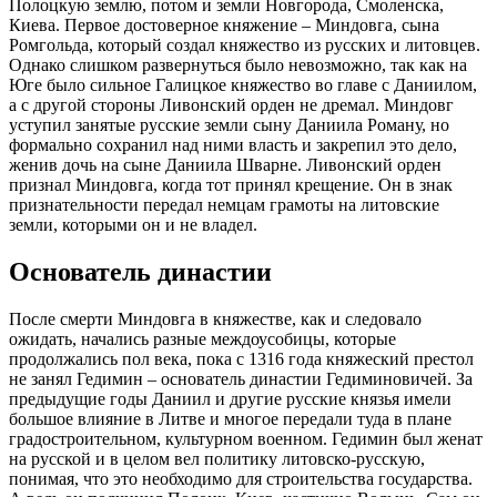
Полоцкую землю, потом и земли Новгорода, Смоленска,
Киева. Первое достоверное княжение – Миндовга, сына
Ромгольда, который создал княжество из русских и литовцев.
Однако слишком развернуться было невозможно, так как на
Юге было сильное Галицкое княжество во главе с Даниилом,
а с другой стороны Ливонский орден не дремал. Миндовг
уступил занятые русские земли сыну Даниила Роману, но
формально сохранил над ними власть и закрепил это дело,
женив дочь на сыне Даниила Шварне. Ливонский орден
признал Миндовга, когда тот принял крещение. Он в знак
признательности передал немцам грамоты на литовские
земли, которыми он и не владел.
Основатель династии
После смерти Миндовга в княжестве, как и следовало
ожидать, начались разные междоусобицы, которые
продолжались пол века, пока с 1316 года княжеский престол
не занял Гедимин – основатель династии Гедиминовичей. За
предыдущие годы Даниил и другие русские князья имели
большое влияние в Литве и многое передали туда в плане
градостроительном, культурном военном. Гедимин был женат
на русской и в целом вел политику литовско-русскую,
понимая, что это необходимо для строительства государства.