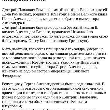
Дмитрий Павлович Романов, самый юный из Великих князей
Дома Романовых, родился в 1891 году в семье Великого князя
Павла Александровича, младшего из братьев императора
Александра III.
Дмитрий Павлович был двоюродным братом Николая II,
внуком Александра Второго, правнуком Николая I по
отцовской и праправнуком по материнской линии (через свою
бабку королеву Ольгу Константиновну Греческую).
Мать Дмитрий, греческая принцесса Александра, умерла на
шестой день после родов, отца лишили родительских прав из-
за морганатического брака на разведенной женщине низкого
происхождения. Поэтому воспитывался князь Дмитрий в
семье московского губернатора Сергея Александровича,
женатого на родной сестре императрицы Елизавете
Федоровне.
Репутация у Сергея Александровича была неоднозначной. В
свете ходили разговоры о его нетрадиционной сексуальной
ориентации и о том, что его брак сложно назвать счастливым
(позже подобные слухи ходили и о Дмитрии Павловиче,
говорили о его «особых отношениях» с Феликсом
Юсуповым).