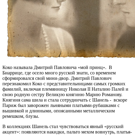
Коко называла Дмитрий Павловича «мой принц». В
Биаррице, где осело много русской знати, со временем
сформировался свой мини-двор. Дмитрий Павлович
перезнакомил Коко с представительницами самых громких
фамилий, включая племянницу Николая II Наталию Палей и
свою родную сестру Великую княгиню Марию Романову.
Княгиня сама шила и стала сотрудничать с Шанель - вскоре
Париж был заворожен льняными платьями-рубашками с
вышивкой и длинными, опоясанными металлическим
ремешком, блузы.
В коллекциях Шанель стал чувствоваться явный «русский
акцент»: появляются накидки, пальто мехом вовнутрь, платья-