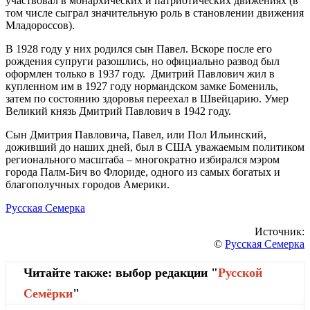
участвовал в монархических и патриотических движениях (в
том числе сыграл значительную роль в становлении движения
Младороссов).
В 1928 году у них родился сын Павел. Вскоре после его
рождения супруги разошлись, но официально развод был
оформлен только в 1937 году. Дмитрий Павлович жил в
купленном им в 1927 году нормандском замке Бомениль,
затем по состоянию здоровья переехал в Швейцарию. Умер
Великий князь Дмитрий Павлович в 1942 году.
Сын Дмитрия Павловича, Павел, или Пол Ильинский,
доживший до наших дней, был в США уважаемым политиком
регионального масштаба – многократно избирался мэром
города Палм-Бич во Флориде, одного из самых богатых и
благополучных городов Америки.
Русская Семерка
Источник:
©
Русская Семерка
Читайте также: выбор редакции "
Русской
Cемёрки
"