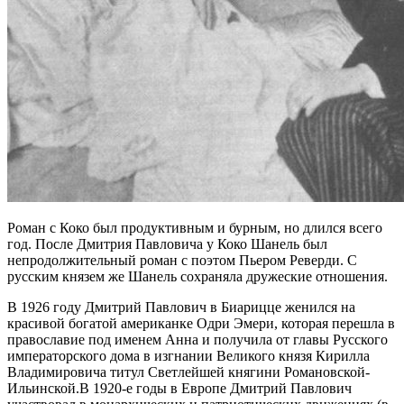
Роман с Коко был продуктивным и бурным, но длился всего
год. После Дмитрия Павловича у Коко Шанель был
непродолжительный роман с поэтом Пьером Реверди. С
русским князем же Шанель сохраняла дружеские отношения.
В 1926 году Дмитрий Павлович в Биарицце женился на
красивой богатой американке Одри Эмери, которая перешла в
православие под именем Анна и получила от главы Русского
императорского дома в изгнании Великого князя Кирилла
Владимировича титул Светлейшей княгини Романовской-
Ильинской.В 1920-е годы в Европе Дмитрий Павлович