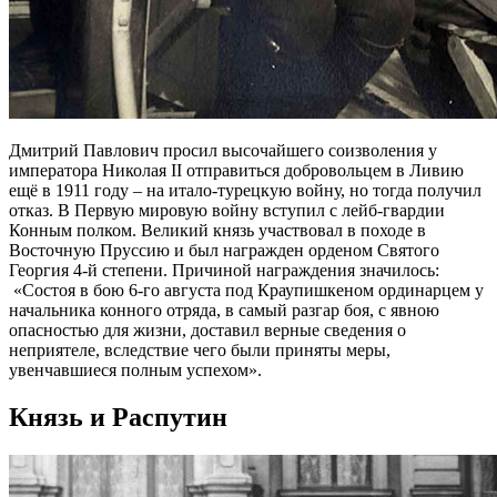
Дмитрий Павлович просил высочайшего соизволения у
императора Николая II отправиться добровольцем в Ливию
ещё в 1911 году – на итало-турецкую войну, но тогда получил
отказ. В Первую мировую войну вступил с лейб-гвардии
Конным полком. Великий князь участвовал в походе в
Восточную Пруссию и был награжден орденом Святого
Георгия 4-й степени. Причиной награждения значилось:
«Состоя в бою 6-го августа под Краупишкеном ординарцем у
начальника конного отряда, в самый разгар боя, с явною
опасностью для жизни, доставил верные сведения о
неприятеле, вследствие чего были приняты меры,
увенчавшиеся полным успехом».
Князь и Распутин