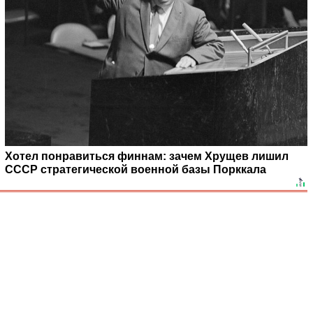
Хотел понравиться финнам: зачем Хрущев лишил
СССР стратегической военной базы Порккала