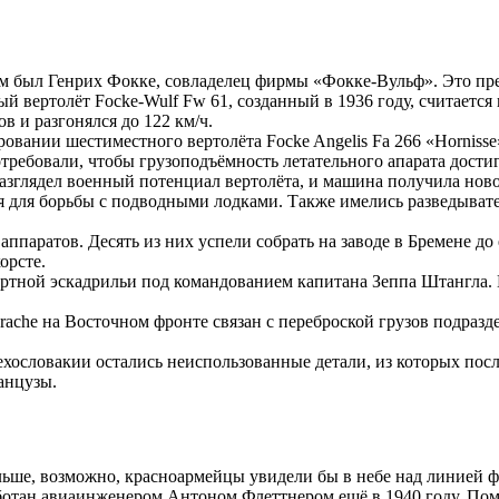
был Генрих Фокке, совладелец фирмы «Фокке-Вульф». Это предп
 вертолёт Focke-Wulf Fw 61, созданный в 1936 году, считается
в и разгонялся до 122 км/ч.
овании шестиместного вертолёта Focke Angelis Fa 266 «Horniss
ебовали, чтобы грузоподъёмность летательного апарата достига
азглядел военный потенциал вертолёта, и машина получила новое
ся для борьбы с подводными лодками. Также имелись разведыват
ппаратов. Десять из них успели собрать на заводе в Бремене до
орсте.
ортной эскадрильи под командованием капитана Зеппа Штангла. 
ache на Восточном фронте связан с переброской грузов подраз
 Чехословакии остались неиспользованные детали, из которых п
анцузы.
ьше, возможно, красноармейцы увидели бы в небе над линией ф
ботан авиаинженером Антоном Флеттнером ещё в 1940 году. Пом