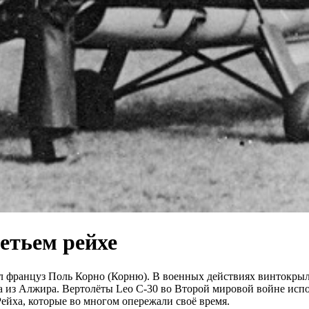
етьем рейхе
л француз Поль Корно (Корню). В военных действиях винтокрыл
а из Алжира. Вертолёты Leo C-30 во Второй мировой войне исп
Рейха, которые во многом опережали своё время.