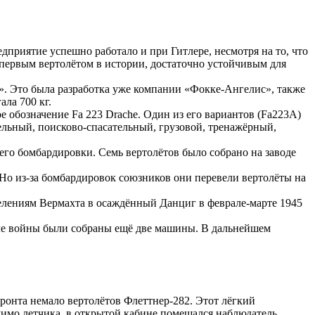
риятие успешно работало и при Гитлере, несмотря на то, что
 первым вертолётом в истории, достаточно устойчивым для
e». Это была разработка уже компании «Фокке-Ангелис», также
ла 700 кг.
 обозначение Fa 223 Drache. Один из его вариантов (Fa223A)
ельный, поисково-спасательный, грузовой, тренажёрный,
 его бомбардировки. Семь вертолётов было собрано на заводе
Но из-за бомбардировок союзников они перевели вертолёты на
делениям Вермахта в осаждённый Данциг в феврале-марте 1945
осле войны были собраны ещё две машины. В дальнейшем
ронта немало вертолётов Флеттнер-282. Этот лёгкий
имо летчика, в открытой кабине помещался наблюдатель,