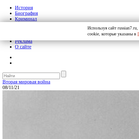
История
Биография
Криминал
СССР
Используя сайт russian7.r
Тайны
cookie, которые указаны в
Рекомендации
Реклама
О сайте
Вторая мировая война
08/11/21