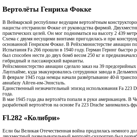
Вертолёты Генриха Фокке
В Веймарской республике ведущим вертолётным конструктором 
нацисты отстранили Фокке от руководства фирмой. Двухместный
практических целей. Он мог подниматься на высоту 2 439 метро
Схема с двумя несущими винтами пригодилась и при конструир
основанной Генрихом Фокке. В Рейхсминистерстве авиации потр
Испытания Fa 266 прошли в 1940 году. Герман Геринг быстро р
был способен нести до двух бомб весом 250 кг и предназначал
гибридный и пассажирский варианты.
Рейхсминистерство авиации сделало заказ на 39 предсерийных а
Лаупхайме, куда эвакуировались сотрудники завода в Дельменх
В феврале 1945 года немцы начали развёртывание 40-й трансп
авиабазу Айген-им-Эннсталь.
Единственный незначительный эпизод использования Fa 223 Dr
года.
В мае 1945 года два вертолёта попали в руки американцев. В
разработкой вертолётов на основе Fa 223 Drache занимались фр
Fl.282 «Колибри»
Если бы Великая Отечественная война продлилась немного дол
двухместный разведывательный вертолёт-сихроптер был разра