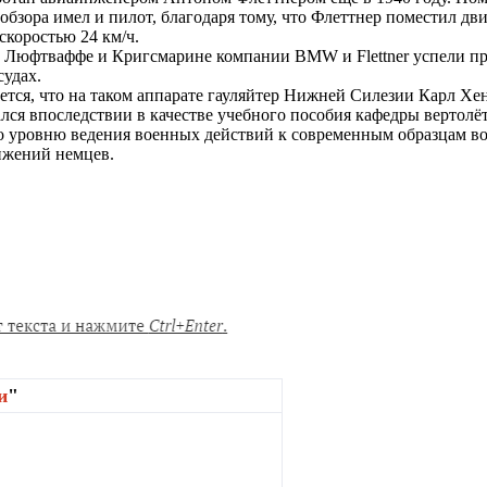
обзора имел и пилот, благодаря тому, что Флеттнер поместил дв
скоростью 24 км/ч.
д Люфтваффе и Кригсмарине компании BMW и Flettner успели п
судах.
ся, что на таком аппарате гауляйтер Нижней Силезии Карл Хенке
ся впоследствии в качестве учебного пособия кафедры вертолё
 по уровню ведения военных действий к современным образцам 
ижений немцев.
и
"