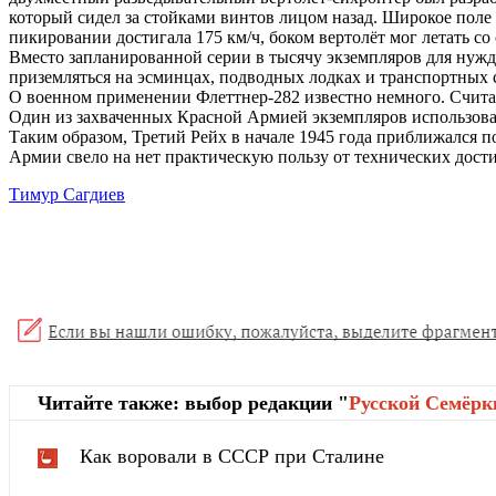
который сидел за стойками винтов лицом назад. Широкое поле 
пикировании достигала 175 км/ч, боком вертолёт мог летать со 
Вместо запланированной серии в тысячу экземпляров для нуж
приземляться на эсминцах, подводных лодках и транспортных 
О военном применении Флеттнер-282 известно немного. Считает
Один из захваченных Красной Армией экземпляров использовал
Таким образом, Третий Рейх в начале 1945 года приближался
Армии свело на нет практическую пользу от технических дост
Тимур Сагдиев
Читайте также: выбор редакции "
Русской Cемёрк
Как воровали в СССР при Сталине