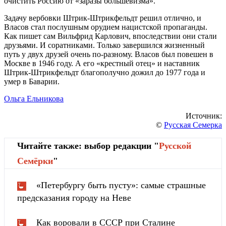
очистить Россию от «заразы большевизма».
Задачу вербовки Штрик-Штрикфельдт решил отлично, и
Власов стал послушным орудием нацистской пропаганды.
Как пишет сам Вильфрид Карлович, впоследствии они стали
друзьями. И соратниками. Только завершился жизненный
путь у двух друзей очень по-разному. Власов был повешен в
Москве в 1946 году. А его «крестный отец» и наставник
Штрик-Штрикфельдт благополучно дожил до 1977 года и
умер в Баварии.
Ольга Ельникова
Источник:
©
Русская Семерка
Читайте также: выбор редакции "
Русской
Cемёрки
"
«Петербургу быть пусту»: самые страшные
предсказания городу на Неве
Как воровали в СССР при Сталине