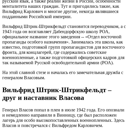
русский язык, а также реалии жизни в России, особенности
менталитета наших граждан. Тут и пригодились такие, как
Вильфрид Карлович и многие другие, некогда являвшиеся
подданными Российской империи.
Вильфрид Штрик-Штрикфельдт становится переводчиком, а с
1943 года он возглавляет Дабендорфскую школу РОА,
официальное название этого заведения -- «Отдел восточной
пропаганды особого назначения». Занималась эта школа, как
известно, подготовкой групп пропагандистов для восточного
фронта, для концлагерей, где содержались советские
военнопленные, а также подготовкой офицерских кадров для
так называемой Русской освободительной армии (РОА).
На этой славной стезе и началась его замечательная дружба с
генералом Власовым.
Вильфрид Штрик-Штрикфельдт –
друг и наставник Власова
Генерал Власов попал в плен в июле 1942 года. Его опознали
и немедленно направили в Винницу, где был расположен
лагерь для особо высокопоставленных военнопленных. Здесь
Власов и повстречался с Вильфредом Карловичем.