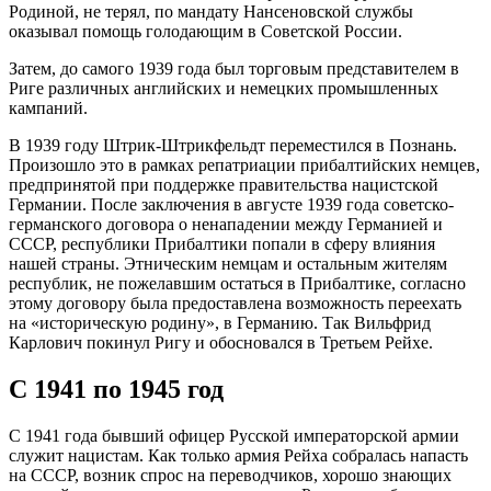
Родиной, не терял, по мандату Нансеновской службы
оказывал помощь голодающим в Советской России.
Затем, до самого 1939 года был торговым представителем в
Риге различных английских и немецких промышленных
кампаний.
В 1939 году Штрик-Штрикфельдт переместился в Познань.
Произошло это в рамках репатриации прибалтийских немцев,
предпринятой при поддержке правительства нацистской
Германии. После заключения в августе 1939 года советско-
германского договора о ненападении между Германией и
СССР, республики Прибалтики попали в сферу влияния
нашей страны. Этническим немцам и остальным жителям
республик, не пожелавшим остаться в Прибалтике, согласно
этому договору была предоставлена возможность переехать
на «историческую родину», в Германию. Так Вильфрид
Карлович покинул Ригу и обосновался в Третьем Рейхе.
С 1941 по 1945 год
С 1941 года бывший офицер Русской императорской армии
служит нацистам. Как только армия Рейха собралась напасть
на СССР, возник спрос на переводчиков, хорошо знающих