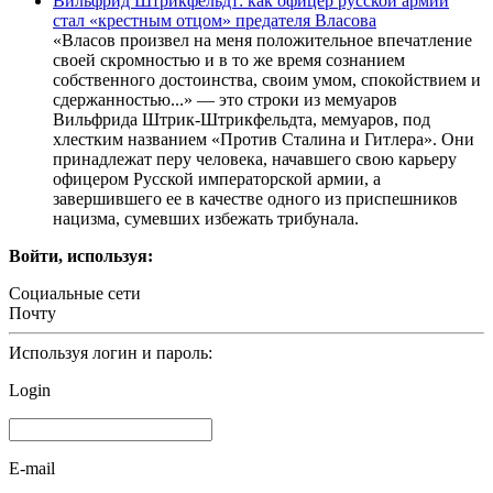
Вильфрид Штрикфельдт: как офицер русской армии
стал «крестным отцом» предателя Власова
«Власов произвел на меня положительное впечатление
своей скромностью и в то же время сознанием
собственного достоинства, своим умом, спокойствием и
сдержанностью...» — это строки из мемуаров
Вильфрида Штрик-Штрикфельдта, мемуаров, под
хлестким названием «Против Сталина и Гитлера». Они
принадлежат перу человека, начавшего свою карьеру
офицером Русской императорской армии, а
завершившего ее в качестве одного из приспешников
нацизма, сумевших избежать трибунала.
Войти, используя:
Социальные сети
Почту
Используя логин и пароль:
Login
E-mail