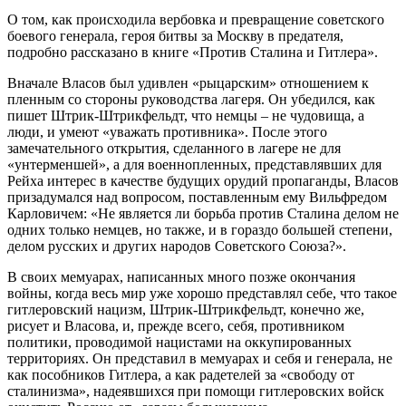
О том, как происходила вербовка и превращение советского
боевого генерала, героя битвы за Москву в предателя,
подробно рассказано в книге «Против Сталина и Гитлера».
Вначале Власов был удивлен «рыцарским» отношением к
пленным со стороны руководства лагеря. Он убедился, как
пишет Штрик-Штрикфельдт, что немцы – не чудовища, а
люди, и умеют «уважать противника». После этого
замечательного открытия, сделанного в лагере не для
«унтерменшей», а для военнопленных, представлявших для
Рейха интерес в качестве будущих орудий пропаганды, Власов
призадумался над вопросом, поставленным ему Вильфредом
Карловичем: «Не является ли борьба против Сталина делом не
одних только немцев, но также, и в гораздо большей степени,
делом русских и других народов Советского Союза?».
В своих мемуарах, написанных много позже окончания
войны, когда весь мир уже хорошо представлял себе, что такое
гитлеровский нацизм, Штрик-Штрикфельдт, конечно же,
рисует и Власова, и, прежде всего, себя, противником
политики, проводимой нацистами на оккупированных
территориях. Он представил в мемуарах и себя и генерала, не
как пособников Гитлера, а как радетелей за «свободу от
сталинизма», надеявшихся при помощи гитлеровских войск