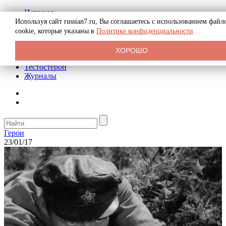
История
Биография
Используя сайт russian7.ru, Вы соглашаетесь с использованием файл
Криминал
cookie, которые указаны в
Политике конфиденциальности
Реклама на сайте
О сайте
ХОРОШО
Рекомендательные статьи
Тестостерон
Журналы
Герои
23/01/17