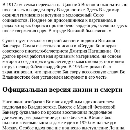
В 1917-ом семья переехала на Дальний Восток и окончательно
поселилась в городе-порту Владивостоке. Здесь Владимир
окончил гимназию и вступил в молодежный Союз
социалистов. Позднее он присоединился к партизанам, в
рядах которых боролся против белогвардейцев, осевших здесь
после свержения царя. В отряде Виталий был связным.
Существует несколько версий жизни и подвига Виталия
Баневура. Самая известная описана в «Сердце Бонивура»
советского писателя-беллетриста Дмитрия Нагишкина. Он
долгое время работал над архивным материалом, на основе
которого создал красивую легенду о комсомольце, погибшем
от рук нелюдей-белогвардейцев. В 1953-ем роман был
экранизирован, что принесло Баневуру всесоюзную славу. Во
Владивостоке был установлен монумент в его честь.
Официальная версия жизни и смерти
Нагишкин изобразил Виталия идейным вдохновителем
подполья во Владивостоке. Вместе с Марией Фетисовой
Баневур буквально по крохам восстановил подпольное
движение, разгромленное до того белыми. Юноша был
пылким комсомольцем и даже ездил в 1920-ом на съезд в
Москву. Особое вдохновение принесло выступление Ленина.