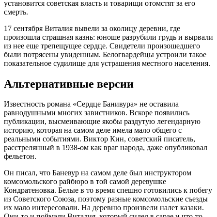
установится советская власть и товарищи отомстят за его
смерть.
17 сентября Виталия вывели за околицу деревни, где
произошла страшная казнь: юноше разрубили грудь и вырвали
из нее еще трепещущее сердце. Свидетели произошедшего
были потрясены увиденным. Белогвардейцы устроили такое
показательное судилище для устрашения местного населения.
Альтернативные версии
Известность романа «Сердце Банивура» не оставила
равнодушными многих завистников. Вскоре появились
публикации, высмеивающие якобы раздутую легендарную
историю, которая на самом деле имела мало общего с
реальными событиями. Виктор Кин, советский писатель,
расстрелянный в 1938-ом как враг народа, даже опубликовал
фельетон.
Он писал, что Баневур на самом деле был инструктором
комсомольского райбюро в той самой деревушке
Кондратеновка. Белые в то время спешно готовились к побегу
из Советского Союза, поэтому разные комсомольские съезды
их мало интересовали. На деревню произвели налет казаки.
Они-то и поймали Виталия, который сидел в сарае и что-то