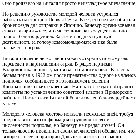
Оно произвело на Виталия просто неизгладимое впечатление.
По решению руководства молодой человек устроился
работать на станцию Первая Речка. В ее депо белые собирали
бронепоезда для отправки в Японию. Баневур организовывал
стачки, аварии – все, что могло помешать осуществлению
планов белогвардейцев. За эту и предшествующую
деятельность за голову комсомольца-мятежника была
назначена награда.
Виталий больше не мог действовать открыто, поэтому был
переведен в партизанский отряд. В рядах партизан
Владивостока юноша участвовал во многих боях. В плен к
белым попал в 1922-ом после предательства одного из членов
подполья, сообщившего о готовящемся в селении
Кондратеновка съезде крестьян. На таких съездах избирались
комитеты по установлению советской власти в Приморских
районах. После этого Виталий был захвачен белогвардейцами
в плен.
Молодого человека жестоко истязали несколько дней, требуя
предоставить всю информация о руководителях и
численности подполья, но Баневур не предал друзей. Он
только яростно проклинал своих мучителей и обещал им, что
вскоре на всей территории Дальнего востока все равно