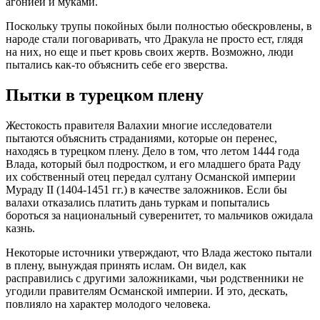
агонией и муками.
Поскольку трупы покойных были полностью обескровлены, в
народе стали поговаривать, что Дракула не просто ест, глядя
на них, но еще и пьет кровь своих жертв. Возможно, люди
пытались как-то объяснить себе его зверства.
Пытки в турецком плену
Жестокость правителя Валахии многие исследователи
пытаются объяснить страданиями, которые он перенес,
находясь в турецком плену. Дело в том, что летом 1444 года
Влада, который был подростком, и его младшего брата Раду
их собственный отец передал султану Османской империи
Мураду II (1404-1451 гг.) в качестве заложников. Если бы
валахи отказались платить дань туркам и попытались
бороться за национальный суверенитет, то мальчиков ожидала
казнь.
Некоторые источники утверждают, что Влада жестоко пытали
в плену, вынуждая принять ислам. Он видел, как
расправились с другими заложниками, чьи родственники не
угодили правителям Османской империи. И это, дескать,
повлияло на характер молодого человека.