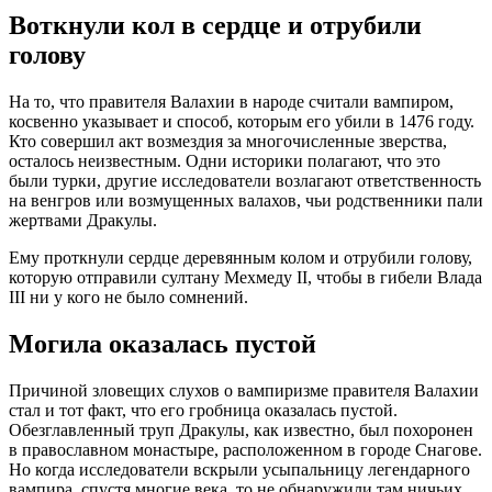
Воткнули кол в сердце и отрубили
голову
На то, что правителя Валахии в народе считали вампиром,
косвенно указывает и способ, которым его убили в 1476 году.
Кто совершил акт возмездия за многочисленные зверства,
осталось неизвестным. Одни историки полагают, что это
были турки, другие исследователи возлагают ответственность
на венгров или возмущенных валахов, чьи родственники пали
жертвами Дракулы.
Ему проткнули сердце деревянным колом и отрубили голову,
которую отправили султану Мехмеду II, чтобы в гибели Влада
III ни у кого не было сомнений.
Могила оказалась пустой
Причиной зловещих слухов о вампиризме правителя Валахии
стал и тот факт, что его гробница оказалась пустой.
Обезглавленный труп Дракулы, как известно, был похоронен
в православном монастыре, расположенном в городе Снагове.
Но когда исследователи вскрыли усыпальницу легендарного
вампира, спустя многие века, то не обнаружили там ничьих