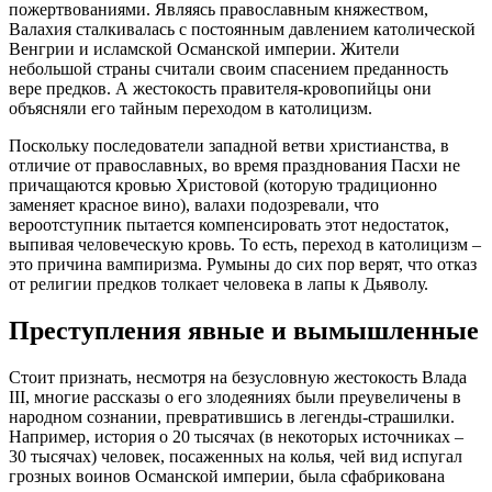
пожертвованиями. Являясь православным княжеством,
Валахия сталкивалась с постоянным давлением католической
Венгрии и исламской Османской империи. Жители
небольшой страны считали своим спасением преданность
вере предков. А жестокость правителя-кровопийцы они
объясняли его тайным переходом в католицизм.
Поскольку последователи западной ветви христианства, в
отличие от православных, во время празднования Пасхи не
причащаются кровью Христовой (которую традиционно
заменяет красное вино), валахи подозревали, что
вероотступник пытается компенсировать этот недостаток,
выпивая человеческую кровь. То есть, переход в католицизм –
это причина вампиризма. Румыны до сих пор верят, что отказ
от религии предков толкает человека в лапы к Дьяволу.
Преступления явные и вымышленные
Стоит признать, несмотря на безусловную жестокость Влада
III, многие рассказы о его злодеяниях были преувеличены в
народном сознании, превратившись в легенды-страшилки.
Например, история о 20 тысячах (в некоторых источниках –
30 тысячах) человек, посаженных на колья, чей вид испугал
грозных воинов Османской империи, была сфабрикована