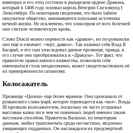
вампирах и его отец состояли в рыцарском ордене Дракона,
который в 1408 году основал король Венгрии Сигизмунд I
Люксембург. По некоторым сведениям, это было тайное
оккультное общество, занимавшееся поисками источника
вечной жизни. Не исключено, что эликсиром от всех болезней
они считали человеческую кровь.
Слово Dracul можно перевести как «дракон», но по-румынски
оно еще и означает: «черт, дьявол». Так называл себя Влад II
Басараб, и его сын унаследовал данное прозвище, правда, в
его случае оно преобразовалось в «Дракула». Тот факт, что
правители православного княжества, позволяли себе
именоваться столь неоднозначно, может свидетельствовать об
их приверженности сатанизму.
Колосажатель
Прозвище «Цепеш» еще более мрачное. Оно произошло от
румынского слова țeapă, которое переводится как «кол». Влада
III прозвали колосажателем, поскольку он часто устраивал
массовые казни ни в чем не повинных людей именно таким
жестоким способом. Правитель Валахии, по некоторым
данным, любил трапезничать среди несчастных, медленно
умирающих подданных. Он наслаждался их предсмертной