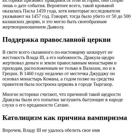
Историки признают правдивость этой истории, они спорят
лишь о дате события. Вероятнее всего, такой кровавой
оказалась Пасха 1459 года, хотя некоторые исследователи
указывают на 1457 год. Говорят, тогда было убито от 50 до 500
валашских дворян, и это могло быть своеобразным
жертвоприношением Дьяволу.
Поддержка православной церкви
В свете всего сказанного по-настоящему шокирует не
жестокость Влада III, а его набожность. Дракула щедро
жертвовал деньги и земли православным монастырям и
приходам, расположенным не только в Валахии, но и в
Греции. В 1460 году недалеко от местечка Джурджу он
основал монастырь Комана, а годом позже на средства
правителя была построена церковь в городе Тыргшор.
Многие историки считают, что причиной такой щедрости
Дракулы были его попытки заглушить бытующие в народе
слухи о его преданности Сатане.
Католицизм как причина вампиризма
Впрочем, Владу III не удалось обелить свое имя