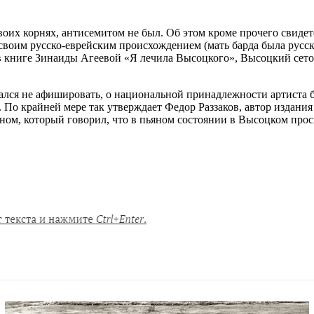
их корнях, антисемитом не был. Об этом кроме прочего свидете
воим русско-еврейским происхождением (мать барда была русско
в книге Зинаиды Агеевой «Я лечила Высоцкого», Высоцкий сетова
ался не афишировать, о национальной принадлежности артиста б
 По крайней мере так утверждает Федор Раззаков, автор издания
ном, который говорил, что в пьяном состоянии в Высоцком просы