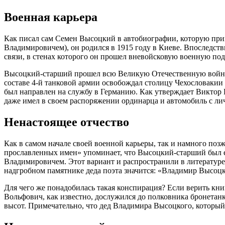
Военная карьера
Как писал сам Семен Высоцкий в автобиографии, которую при
Владимировичем), он родился в 1915 году в Киеве. Впоследств
связи, в стенах которого он прошел вневойсковую военную по
Высоцкий-старший прошел всю Великую Отечественную войну. П
составе 4-й танковой армии освобождал столицу Чехословакии
был направлен на службу в Германию. Как утверждает Виктор
даже имел в своем распоряжении ординарца и автомобиль с л
Ненастоящее отчество
Как в самом начале своей военной карьеры, так и намного п
прославленных имен» упоминает, что Высоцкий-старший был ев
Владимировичем. Этот вариант и распространили в литературе
надгробном памятнике деда поэта значится: «Владимир Высоц
Для чего же понадобилась такая конспирация? Если верить кни
Вольфович, как известно, дослужился до полковника бронетан
высот. Примечательно, что дед Владимира Высоцкого, который