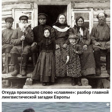
Откуда произошло слово «славяне»: разбор главной
лингвистической загадки Европы
i