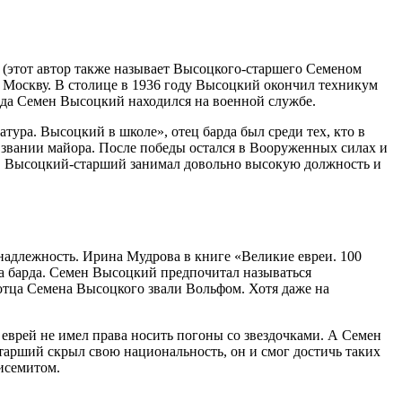
(этот автор также называет Высоцкого-старшего Семеном
в Москву. В столице в 1936 году Высоцкий окончил техникум
года Семен Высоцкий находился на военной службе.
ра. Высоцкий в школе», отец барда был среди тех, кто в
 звании майора. После победы остался в Вооруженных силах и
», Высоцкий-старший занимал довольно высокую должность и
надлежность. Ирина Мудрова в книге «Великие евреи. 100
а барда. Семен Высоцкий предпочитал называться
отца Семена Высоцкого звали Вольфом. Хотя даже на
 еврей не имел права носить погоны со звездочками. А Семен
тарший скрыл свою национальность, он и смог достичь таких
исемитом.