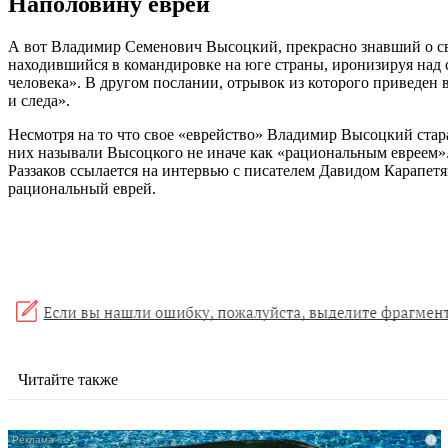
Наполовину еврей
А вот Владимир Семенович Высоцкий, прекрасно знавший о сво
находившийся в командировке на юге страны, иронизируя над с
человека». В другом послании, отрывок из которого приведен 
и следа».
Несмотря на то что свое «еврейство» Владимир Высоцкий стар
них называли Высоцкого не иначе как «рациональным евреем».
Раззаков ссылается на интервью с писателем Давидом Карапетя
рациональный еврей.
Читайте также
i