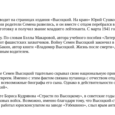
водит на страницах издания «Высоцкий. На краю» Юрий Сушко 
ии родители Семена развелись, и он вместе с отцом перебрался 
дготовку и получил звание младшего лейтенанта. С марта 1941 
о словам Бэллы Макаровой, автора учебного пособия «Литерату
 от фашистских захватчиков. Войну Семен Высоцкий закончил в
 Бакин, автор книги «Владимир Высоцкий. Жизнь после смерти
ичным водителем.
озже Семен Высоцкий тщательно скрывал свою национальную при
реем. Именно с этим фактом связана путаница с отчеством отц
 всевозможные биографы его сына. Однако в действительности 
кий».
ге Бориса Кудрявова «Страсти по Высоцкому», в советские годы
ковых войск. Возможно, именно благодаря тому, что Высоцкий-с
 работал юрисконсультом на заводе «Узбеквино», слыл ярым ант