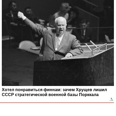
Хотел понравиться финнам: зачем Хрущев лишил
СССР стратегической военной базы Порккала