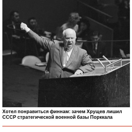
Хотел понравиться финнам: зачем Хрущев лишил
СССР стратегической военной базы Порккала