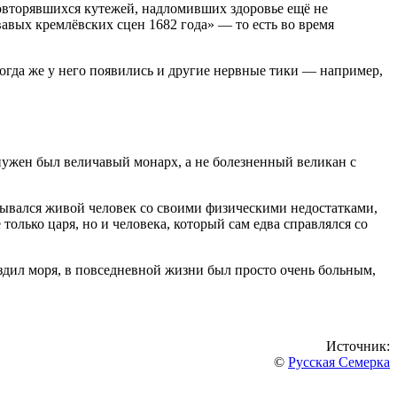
повторявшихся кутежей, надломивших здоровье ещё не
авых кремлёвских сцен 1682 года» — то есть во время
Тогда же у него появились и другие нервные тики — например,
нужен был величавый монарх, а не болезненный великан с
рывался живой человек со своими физическими недостатками,
только царя, но и человека, который сам едва справлялся со
оздил моря, в повседневной жизни был просто очень больным,
Источник:
©
Русская Семерка