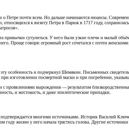
но о Петре почти всем. Но дальше начинаются нюансы. Современ
относящихся к визиту Петра в Париж в 1717 году, сохранилась
матросов».
та привычки сутулиться. У него были узкие плечи и малый объём
него. Проще говоря: огромный рост сочетался с почти женскими
 эту особенность и подчеркнул Шемякин. Письменных свидетель
 при изготовлении посмертной маски и при погребении, указыва
 с проявлениями вырождения — результатом близкородственных
вность, и жестокость, и даже эпилептические припадки.
ой, подтверждается многими источниками. Историк Василий Ключ
 году жизни у него начала трястись голова. Другие источники у