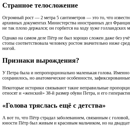
Странное телосложение
Огромный рост — 2 метра 5 сантиметров — это то, что извест
архивных документах Министерства иностранных дел Франции, 
не так плохо держался; он горбится на ходу хуже голландских 
Однако на самом деле Пётр не был хорошо сложен даже без учё
стопы соответствовала человеку ростом значительно ниже сред
ногой.
Признаки вырождения?
У Петра была и непропорционально маленькая голова. Именно
сохранилось, но анатомические особенности, зафиксированные
Некоторые историки связывают такие неправильные пропорции
относят и «женский» 38-й размер обуви Петра, и его гиперакти
«Голова тряслась ещё с детства»
А вот то, что Пётр страдал заболеванием, связанным с голов
юности Пётр был живым и красивым мальчиком, но на двадцатом