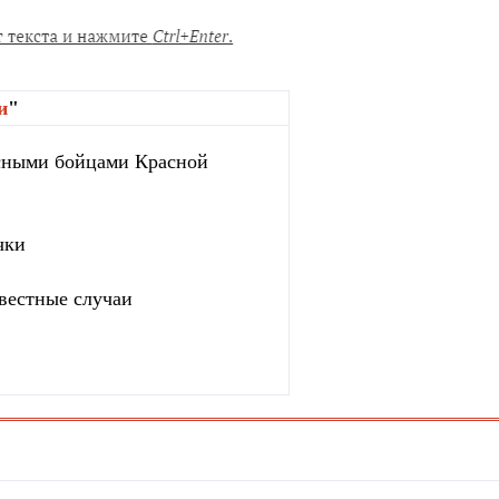
и
"
сными бойцами Красной
чки
вестные случаи