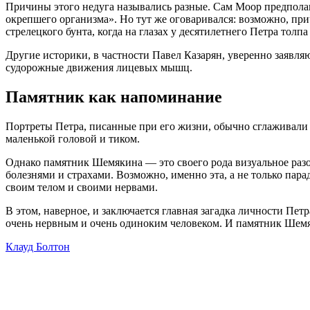
Причины этого недуга назывались разные. Сам Моор предполаг
окрепшего организма». Но тут же оговаривался: возможно, при
стрелецкого бунта, когда на глазах у десятилетнего Петра толпа
Другие историки, в частности Павел Казарян, уверенно заявляю
судорожные движения лицевых мышц.
Памятник как напоминание
Портреты Петра, писанные при его жизни, обычно сглаживали 
маленькой головой и тиком.
Однако памятник Шемякина — это своего рода визуальное разо
болезнями и страхами. Возможно, именно эта, а не только пара
своим телом и своими нервами.
В этом, наверное, и заключается главная загадка личности Пет
очень нервным и очень одиноким человеком. И памятник Шемя
Клауд Болтон