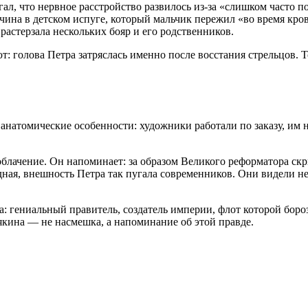
ал, что нервное расстройство развилось из-за «слишком часто 
чина в детском испуге, который мальчик пережил «во время кров
 растерзала нескольких бояр и его родственников.
т: голова Петра затряслась именно после восстания стрельцов. 
анатомические особенности: художники работали по заказу, им 
блачение. Он напоминает: за образом Великого реформатора ск
дная, внешность Петра так пугала современников. Они видели не 
ра: гениальный правитель, создатель империи, флот которой бор
кина — не насмешка, а напоминание об этой правде.