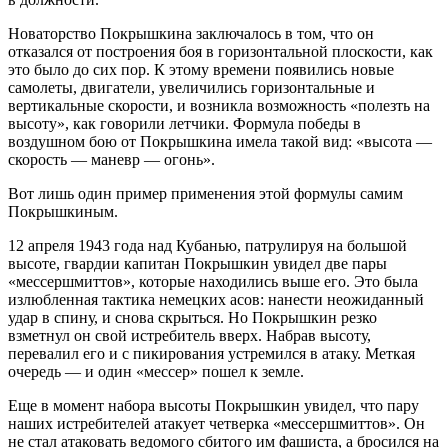
Новаторство Покрышкина заключалось в том, что он
отказался от построения боя в горизонтальной плоскости, как
это было до сих пор. К этому времени появились новые
самолеты, двигатели, увеличились горизонтальные и
вертикальные скорости, и возникла возможность «полезть на
высоту», как говорили летчики. Формула победы в
воздушном бою от Покрышкина имела такой вид: «высота —
скорость — маневр — огонь».
Вот лишь один пример применения этой формулы самим
Покрышкиным.
12 апреля 1943 года над Кубанью, патрулируя на большой
высоте, гвардии капитан Покрышкин увидел две пары
«мессершмиттов», которые находились выше его. Это была
излюбленная тактика немецких асов: нанести неожиданный
удар в спину, и снова скрыться. Но Покрышкин резко
взметнул он свой истребитель вверх. Набрав высоту,
перевалил его и с пикирования устремился в атаку. Меткая
очередь — и один «мессер» пошел к земле.
Еще в момент набора высоты Покрышкин увидел, что пару
наших истребителей атакует четверка «мессершмиттов». Он
не стал атаковать ведомого сбитого им фашиста, а бросился на