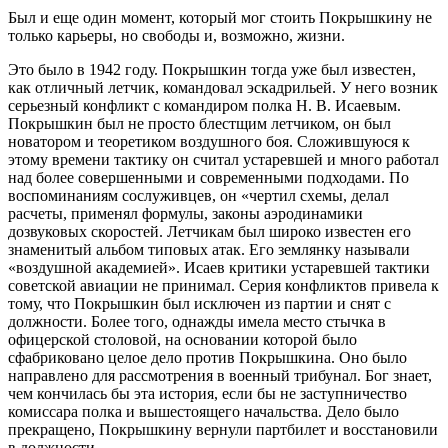
Был и еще один момент, который мог стоить Покрышкину не
только карьеры, но свободы и, возможно, жизни.
Это было в 1942 году. Покрышкин тогда уже был известен,
как отличный летчик, командовал эскадрильей. У него возник
серьезный конфликт с командиром полка Н. В. Исаевым.
Покрышкин был не просто блестщим летчиком, он был
новатором и теоретиком воздушного боя. Сложившуюся к
этому времени тактику он считал устаревшей и много работал
над более совершенными и современными подходами. По
воспоминаниям сослуживцев, он «чертил схемы, делал
расчеты, применял формулы, законы аэродинамики
дозвуковых скоростей. Летчикам был широко известен его
знаменитый альбом типовых атак. Его землянку называли
«воздушной академией». Исаев критики устаревшей тактики
советской авиации не принимал. Серия конфликтов привела к
тому, что Покрышкин был исключен из партии и снят с
должности. Более того, однажды имела место стычка в
офицерской столовой, на основании которой было
сфабриковано целое дело против Покрышкина. Оно было
направлено для рассмотрения в военный трибунал. Бог знает,
чем кончилась бы эта история, если бы не заступничество
комиссара полка и вышестоящего начальства. Дело было
прекращено, Покрышкину вернули партбилет и восстановили
в должности.