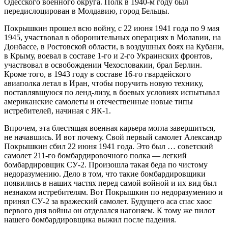
Одесского военного округа. Полк в 1940-м году был
передислоцирован в Молдавию, город Бельцы.
Покрышкин прошел всю войну, с 22 июня 1941 года по 9 мая
1945, участвовал в оборонительных операциях в Молавии, на
Донбассе, в Ростовской области, в воздушных боях на Кубани,
в Крыму, воевал в составе 1-го и 2-го Украинских фронтов,
участвовал в освобождении Чехословакии, брал Берлин.
Кроме того, в 1943 году в составе 16-го гвардейского
авиаполка летал в Иран, чтобы поручить новую технику,
поставлявшуюся по ленд-лизу, в боевых условиях испытывал
американские самолеты и отечественные новые типы
истребителей, начиная с ЯК-1.
Впрочем, эта блестящая военная карьера могла завершиться,
не начавшись. И вот почему. Свой первый самолет Александр
Покрышкин сбил 22 июня 1941 года. Это был … советский
самолет 211-го бомбардировочного полка — легкий
бомбардировщик СУ-2. Произошла такая беда по чистому
недоразумению. Дело в том, что такие бомбардировщики
появились в наших частях перед самой войной и их вид был
незнаком истребителям. Вот Покрышкин по недоразумению и
принял СУ-2 за вражеский самолет. Будущего аса спас хаос
первого дня войны он отделался нагоняем. К тому же пилот
нашего бомбардировщика выжил после падения.