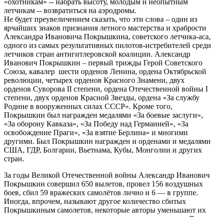
«охотникам» -- набрать высоту, молодым и неопытным
летчикам -- возвратиться на аэродромы.
Не будет преувеличением сказать, что эти слова – один из
ярчайших знаков признания летного мастерства и храбрости
Александра Ивановича Покрышкина, советского летчика-аса,
одного из самых результативных пилотов-истребителей среди
летчиков стран антигитлеровской коалиции. Александр
Иванович Покрышкин – первый трижды Герой Советского
Союза, кавалер шести орденов Ленина, ордена Октябрьской
революции, четырех орденов Красного Знамени, двух
орденов Суворова II степени, ордена Отечественной войны I
степени, двух орденов Красной Звезды, ордена «За службу
Родине в вооруженных силах СССР». Кроме того,
Покрышкин был награжден медалями «За боевые заслуги»,
«За оборону Кавказа», «За Победу над Германией», «За
освобождение Праги», «За взятие Берлина» и многими
другими. Был Покрышкин награжден и орденами и медалями
США, ГДР, Болгарии, Вьетнама, Кубы, Монголии и других
стран.
За годы Великой Отечественной войны Александр Иванович
Покрышкин совершил 650 вылетов, провел 156 воздушных
боев, сбил 59 вражеских самолётов лично и 6 — в группе.
Иногда, впрочем, называют другое количество сбитых
Покрышкиным самолетов, некоторые авторы уменьшают их