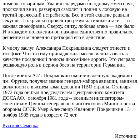
помощь товарищам. Ударил снарядами по одному «мессеру»,
проскочил вниз, развернул самолет и пошел в лобовую на
третий вражеский истребитель. Все в этой схватке решили
секунды. Покрышки провел три результативные атаки — и
каждая своеобразна. Сверху, снизу, лобовая атака — все было.
И в каждом положении он находил единственно правильное
решение и мгновенно претворял его в действие.
К числу заслуг Александра Покрышкина следует отнести и
тот факт. Что это ему принадлежала мысль использовать в
качестве посадочной полосы шоссейные дороги. Это сыграло
решающую роль в период боев на территории Германии.
После войны А.И. Покрышкин окончил военную академию
им. Фрунзе, получил звание генерал-майора авиации, занимал
должности в высшем командовании ПВО страны. С января
1972 года он был председателем Центрального комитета
ДОСААФ, с ноября 1981 года -- военным инспектором-
советником Группы генеральных инспекторов Министерства
обороны СССР. Умер Александр Иванович Покрышкин 13
ноября 1985 года в возрасте 72 лет.
Русская Семерка
Источник: