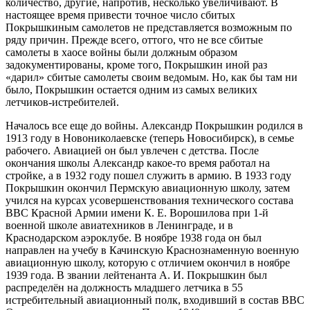
количество, другие, напротив, несколько увеличивают. В
настоящее время привести точное число сбитых
Покрышкиным самолетов не представляется возможным по
ряду причин. Прежде всего, оттого, что не все сбитые
самолеты в хаосе войны были должным образом
задокументированы, кроме того, Покрышкин иной раз
«дарил» сбитые самолеты своим ведомым. Но, как бы там ни
было, Покрышкин остается одним из самых великих
летчиков-истребителей.
Началось все еще до войны. Александр Покрышкин родился в
1913 году в Новониколаевске (теперь Новосибирск), в семье
рабочего. Авиацией он был увлечен с детства. После
окончания школы Александр какое-то время работал на
стройке, а в 1932 году пошел служить в армию. В 1933 году
Покрышкин окончил Пермскую авиационную школу, затем
учился на курсах усовершенствования технического состава
ВВС Красной Армии имени К. Е. Ворошилова при 1-й
военной школе авиатехников в Ленинграде, и в
Краснодарском аэроклубе. В ноябре 1938 года он был
направлен на учебу в Качинскую Краснознаменную военную
авиационную школу, которую с отличием окончил в ноябре
1939 года. В звании лейтенанта А. И. Покрышкин был
распределён на должность младшего летчика в 55
истребительный авиационный полк, входивший в состав ВВС