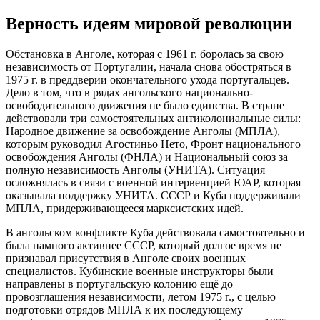
Верность идеям мировой революции
Обстановка в Анголе, которая с 1961 г. боролась за свою
независимость от Португалии, начала снова обостряться в
1975 г. в преддверии окончательного ухода португальцев.
Дело в том, что в рядах ангольского национально-
освободительного движения не было единства. В стране
действовали три самостоятельных антиколониальные силы:
Народное движение за освобождение Анголы (МПЛА),
которым руководил Агостиньо Нето, Фронт национально­го
освобождения Анголы (ФНЛА) и Национальный союз за
полную независимость Анголы (УНИТА). Ситуация
осложнялась в связи с военной интервенцией ЮАР, которая
оказывала поддержку УНИТА. СССР и Куба поддерживали
МПЛА, придерживающееся марксистских идей.
В ангольском конфликте Куба действовала самостоятельно и
была намного активнее СССР, который долгое время не
признавал присутствия в Анголе своих военных
специалистов. Кубинские военные инструкторы были
направлены в португальскую колонию ещё до
провозглашения независимости, летом 1975 г., с целью
подготовки отрядов МПЛА к их последующему