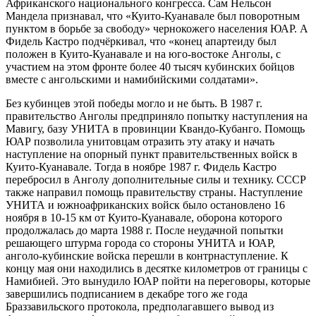
Африканского национального конгресса. Сам Нельсон
Мандела признавал, что «Куито-Куанавале был поворотным
пунктом в борьбе за свободу» чернокожего населения ЮАР. А
Фидель Кастро подчёркивал, что «конец апартеиду был
положен в Куито-Куанавале и на юго-востоке Анголы, с
участием на этом фронте более 40 тысяч кубинских бойцов
вместе с ангольскими и намибийскими солдатами».
Без кубинцев этой победы могло и не быть. В 1987 г.
правительство Анголы предприняло попытку наступления на
Мавигу, базу УНИТА в провинции Квандо-Кубанго. Помощь
ЮАР позволила унитовцам отразить эту атаку и начать
наступление на опорный пункт правительственных войск в
Куито-Куанавале. Тогда в ноябре 1987 г. Фидель Кастро
перебросил в Анголу дополнительные силы и технику. СССР
также направил помощь правительству страны. Наступление
УНИТА и южноафриканских войск было остановлено 16
ноября в 10-15 км от Куито-Куанавале, оборона которого
продолжалась до марта 1988 г. После неудачной попытки
решающего штурма города со стороны УНИТА и ЮАР,
анголо-кубинские войска перешли в контрнаступление. К
концу мая они находились в десятке километров от границы с
Намибией. Это вынудило ЮАР пойти на переговоры, которые
завершились подписанием в декабре того же года
Браззавильского протокола, предполагавшего вывод из