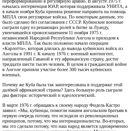
переформированию в регулярную армию. В августе 1975 г.
началась интервенция ЮАР, которая поддерживала УНИТА, а
в начале ноября Куба приняла решение направить на помощь
МПЛА свои регулярные войска. По некоторым данным, это
было сделано без согласования с СССР. Кубинские военные
сыграли одну из решающих ролей в битве за Луанду,
увенчавшейся провозглашением 11 ноября 1975 г.
независимой Народной Республики Ангола и приходом к
власти МПЛА. Так было положено начало операции
«Карлотта», которая длилась до вывода кубинских войск из
Анголы в 1991 г. К началу 1976 г. военный контингент,
направленный Гаваной в эту африканскую страну, достиг
тридцати шести тысяч человек. В целом в гражданской войне
в Анголе приняли участие более 300 тысяч кубинских
военных.
Почему же Куба была так заинтересована в поддержке этой
далёкой африканской страны? Здесь большую роль сыграли
два фактора: исторический и идеологический.
В марте 1976 г. обращаясь к своему народу Фидель Кастро
заявил: «Мы, кубинцы, помогли нашим ангольским братьям в
первую очередь потому, что исходили из революционных
принципов, потому, что мы интернационалисты. Во-вторых,
мы это сделали потому, что наш народ является одновременно