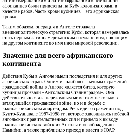
латиноамериканским и латиноафриканским. Миллионы
африканцев были привезены на Кубу колонизаторами в
качестве рабов. Часть крови кубинцев – это африканская
кровь».
Таким образом, операция в Анголе отражала
внешнеполитическую стратегию Кубы, которая намеревалась
стать первым латиноамериканским государством, воюющим
на другом континенте во имя идеи мировой революции.
Значение для всего африканского
континента
Действия Кубы в Анголе имели последствия и для других
африканских стран. Одним из наиболее значимых сражений
гражданской войны в Анголе является битва, которую
кубинцы прозвали «Ангольским Сталинградом». Она
действительно стала переломным моментом не только в
затянувшейся гражданской войне, но и в борьбе с
южноафриканским апартеидом. Речь идёт о сражении под
Куито-Куанавале 1987-1988 гг., которое завершилось победой
ангольских правительственных сил и привело к выводу
южноафриканских войск из Анголы и освобождению
Намибии, а также приблизило приход к власти в ЮАР