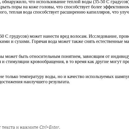
 обнаружило, что использование теплой воды (35-50 C градусов
крыть поры на коже головы, что способствует более эффективном
того, теплая вода способствует расширению капилляров, что ул
 60 С грудусов) может нанести вред волосам. Исследование, про
кими и сухими. Горячая вода может также снять естественные м
овы может быть относительным понятием, зависящим от индивид
 и стимуляции кровообращения, в то время как другие могут пр
не только температуру воды, но и качество используемых шамп
достижения наилучшего результата.