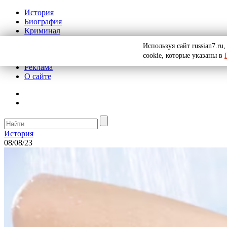
История
Биография
Криминал
СССР
Используя сайт russian7.r
Тайны
cookie, которые указаны в
Рекомендации
Реклама
О сайте
История
08/08/23