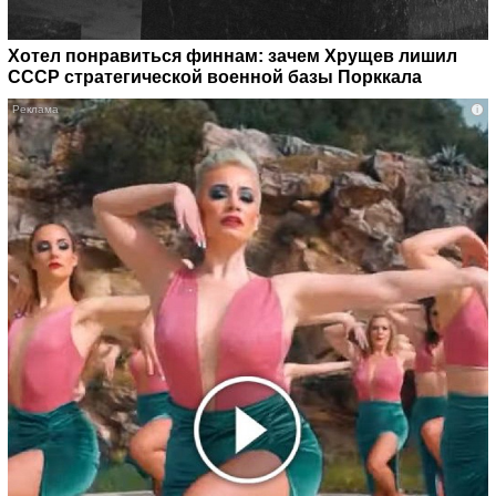
Хотел понравиться финнам: зачем Хрущев лишил
СССР стратегической военной базы Порккала
i