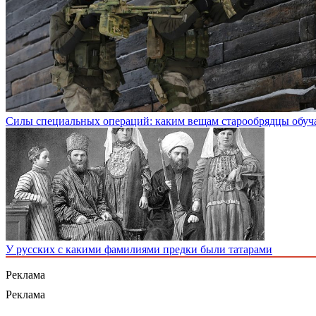
Силы специальных операций: каким вещам старообрядцы обуч
У русских с какими фамилиями предки были татарами
Реклама
Реклама