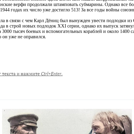
анские верфи продолжали штамповать субмарины. Однако все бол
–1944 годах их число уже достигло 513! За все годы войны сою
ла в связи с чем Карл Дёниц был вынужден увести подлодки из
а в строй новых подлодок XXI серии, однако их выпуск затянул
 3000 тысяч боевых и вспомогательных кораблей и около 1400 с
 он уже не оправился.