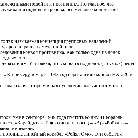
езамеченными подойти к противнику. Но главное, что
бслуживания подлодки требовалось меньшее количество
Это так называемая концепция групповых нападений
 ударов по ранее намеченной цели.
едования конвоя противника. Как только одна из лодок
дводных сил.
неразличим. Учитывая, что скорость подлодок (15 узлов) была
сь. К примеру, в марте 1943 года британские конвои HX-229 и
, благодаря которым в разы увеличивалась автономность
тобы уже в сентябре 1939 года пустить ко дну 41 корабль
ианосец «Корейджес». Еще один авианосец – «Арк-Ройяль» –
раньше времени.
и потопила линейный корабль «Ройял Оук». Эти события