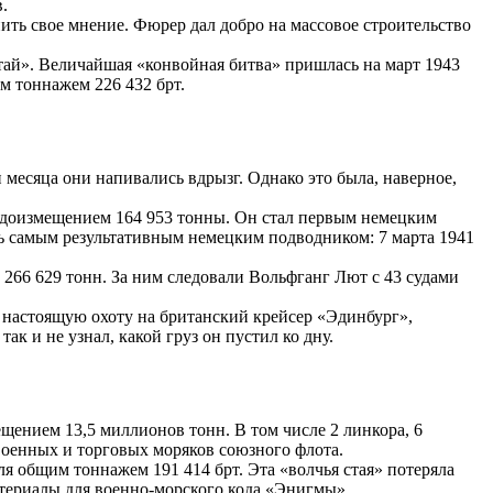
.
ить свое мнение. Фюрер дал добро на массовое строительство
стай». Величайшая «конвойная битва» пришлась на март 1943
м тоннажем 226 432 брт.
 месяца они напивались вдрызг. Однако это была, наверное,
одоизмещением 164 953 тонны. Он стал первым немецким
ть самым результативным немецким подводником: 7 марта 1941
266 629 тонн. За ним следовали Вольфганг Лют с 43 судами
л настоящую охоту на британский крейсер «Эдинбург»,
к и не узнал, какой груз он пустил ко дну.
ением 13,5 миллионов тонн. В том числе 2 линкора, 6
 военных и торговых моряков союзного флота.
ля общим тоннажем 191 414 брт. Эта «волчья стая» потеряла
атериалы для военно-морского кода «Энигмы».