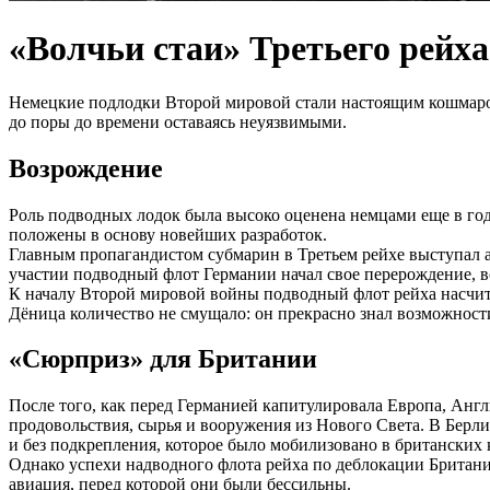
«Волчьи стаи» Третьего рейха
Немецкие подлодки Второй мировой стали настоящим кошмаром
до поры до времени оставаясь неуязвимыми.
Возрождение
Роль подводных лодок была высоко оценена немцами еще в го
положены в основу новейших разработок.
Главным пропагандистом субмарин в Третьем рейхе выступал 
участии подводный флот Германии начал свое перерождение, в
К началу Второй мировой войны подводный флот рейха насчиты
Дёница количество не смущало: он прекрасно знал возможност
«Сюрприз» для Британии
После того, как перед Германией капитулировала Европа, Англ
продовольствия, сырья и вооружения из Нового Света. В Берли
и без подкрепления, которое было мобилизовано в британских 
Однако успехи надводного флота рейха по деблокации Британ
авиация, перед которой они были бессильны.