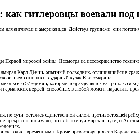
: как гитлеровцы воевали под 
 для англичан и американцев. Действуя группами, они потопил
ды Первой мировой войны. Несмотря на несовершенство техниче
адмирал Карл Дёниц, опытный подводник, отличившийся в сраж
скоре превратившись в ударный кулак Кригсмарине.
вал всего 57 единиц, которые подразделялись на три класса во
и германских верфей, способных в любой момент нарастить про
ия, по сути, осталась единственной силой, противостоящей рейх
не прекрасно понимали, что заблокируй морские пути, и Англия 
колониях.
ии оказались временными. Кроме превосходящих сил Королевско