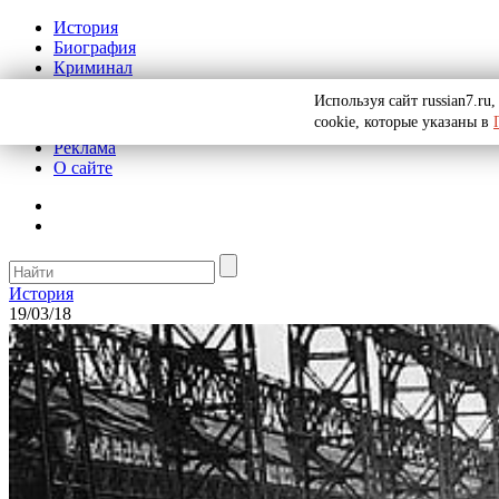
История
Биография
Криминал
СССР
Используя сайт russian7.r
Тайны
cookie, которые указаны в
Рекомендации
Реклама
О сайте
История
19/03/18