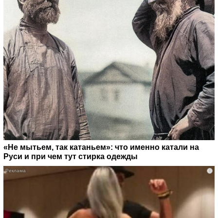
«Не мытьем, так катаньем»: что именно катали на
Руси и при чем тут стирка одежды
i