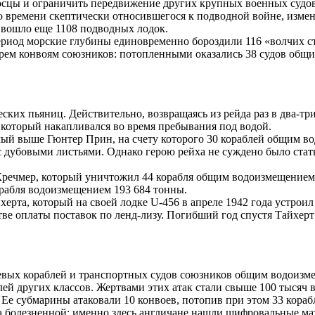
осцы и ограничить передвижение других крупных военных судов
о времени скептически относившегося к подводной войне, измен
 вошло еще 1108 подводных лодок.
 период морские глубины единовременно бороздили 116 «волчих 
рем конвоям союзников: потопленными оказались 38 судов общи
их пьяниц. Действительно, возвращаясь из рейда раз в два-три
 который накапливался во время пребывания под водой.
ый выше Гюнтер Прин, на счету которого 30 кораблей общим в
с дубовыми листьями. Однако герою рейха не суждено было ста
Кречмер, который уничтожил 44 корабля общим водоизмещением 
рабля водоизмещением 193 684 тонны.
ерта, который на своей лодке U-456 в апреле 1942 года устрои
ве оплаты поставок по ленд-лизу. Погибший год спустя Тайхерт та
вых кораблей и транспортных судов союзников общим водоизмещ
блей других классов. Жертвами этих атак стали свыше 100 тысяч
 Ее субмарины атаковали 10 конвоев, потопив при этом 33 кораб
ьма болезненной: именно здесь англичане нашли шифровальные м