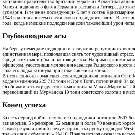
заставили правительство Британии убрать из Атлантики авиан
Успехи подводного флота Германии заставили Гитлера, до этог
субмарин. В течение последующих 5 лет в состав Кригсмарине
1943 год стал апогеем германского подводного флота. В этот
года, когда немецкие подлодки нанесли тяжелейший урон четы
Глубоководные асы
На берегу немецкие подводники заслужили репутацию хроническ
единственная мера, позволявшая снять тот чудовищный стресс,
Среди этих пьяниц были настоящие асы. Например, упоминаем
офицером, удостоившимся звания кавалера Рыцарского креста 
года его лодка затонула при атаке союзного конвоя.
В итоге список германских асов-подводников возглавил Отто 
водоизмещением 225 712 тонн и Эрих Топп, потопивший 34 ко
Особняком в этом ряду стоит имя капитана Макса-Мартина Тайх
перевозивший из Мурманска 10 тонн советского золота в качест
Конец успеха
За весь период войны немецкие подводники потопили 2603 бое
авианосцев, 5 крейсеров, 52 эсминца и более 70 военных кора
Самой результативной следует признать группу подлодок West.
только одну субмарину – U-110. Правда потеря оказалась вес