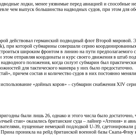
подводные лодки, менее уязвимые перед авиацией и способные н
евле чем выпуск большинства надводных судов, при этом для о
торой действовал германский подводный флот Второй мировой. 
pack), при которой субмарины совершали серию координированных
троиться широким фронтом в линию на пути предполагаемого сл
и этом отправляя координаты и курс своего движения в штаб по
надводного положения, когда силуэт субмарин был практически 
можностей для тактического маневра у них было предостаточно.
тай», причем состав и количество судов в них постоянно меняли
использование «дойных коров» – субмарин снабжения XIV серии
ригодны были лишь 26, однако и этого числа было достаточно, ч
чьей стаи» оказались британские суда – лайнер «Атения» и ав
ывателями, пущенные немецкой подлодкой U-39, сдетонировали 
 Прина проникла на рейд британской военной базы Скапа-Флоу 