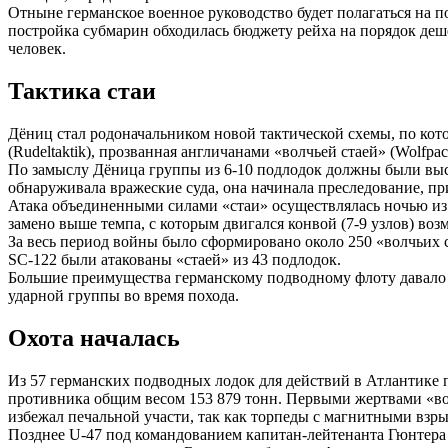
Отныне германское военное руководство будет полагаться на 
постройка субмарин обходилась бюджету рейха на порядок деш
человек.
Тактика стаи
Дёниц стал родоначальником новой тактической схемы, по ко
(Rudeltaktik), прозванная англичанами «волчьей стаей» (Wolf
По замыслу Дёница группы из 6-10 подлодок должны были выс
обнаруживала вражеские суда, она начинала преследование, пр
Атака объединенными силами «стаи» осуществлялась ночью из 
замено выше темпа, с которым двигался конвой (7-9 узлов) воз
За весь период войны было сформировано около 250 «волчьих с
SC-122 были атакованы «стаей» из 43 подлодок.
Большие преимущества германскому подводному флоту давало 
ударной группы во время похода.
Охота началась
Из 57 германских подводных лодок для действий в Атлантике п
противника общим весом 153 879 тонн. Первыми жертвами «вол
избежал печальной участи, так как торпеды с магнитными взр
Позднее U-47 под командованием капитан-лейтенанта Гюнтера