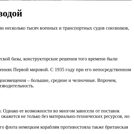
водой
и несколько тысяч военных и транспортных судов союзников,
ской базы, конструкторские решения того времени были
ениях Первой мировой. С 1935 году при его непосредственном
доизмещения – большие, средние и челночные. Впрочем,
изводительность.
у. Однако ее возможности во многом зависели от поставок
окажется не только без материально-технических ресурсов, но
го флота немецким кораблям противостояла также британская