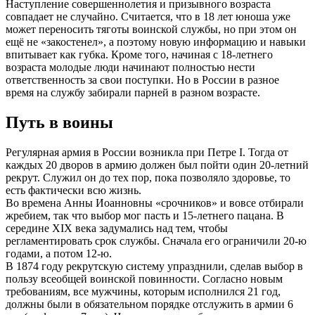
Наступление совершеннолетия и призывного возраста
совпадает не случайно. Считается, что в 18 лет юноша уже
может переносить тяготы воинской службы, но при этом он
ещё не «закостенел», а поэтому новую информацию и навыки
впитывает как губка. Кроме того, начиная с 18-летнего
возраста молодые люди начинают полностью нести
ответственность за свои поступки. Но в России в разное
время на службу забирали парней в разном возрасте.
Путь в воины
Регулярная армия в России возникла при Петре I. Тогда от
каждых 20 дворов в армию должен был пойти один 20-летний
рекрут. Служил он до тех пор, пока позволяло здоровье, то
есть фактически всю жизнь.
Во времена Анны Иоанновны «срочников» и вовсе отбирали
жребием, так что выбор мог пасть и 15-летнего пацана. В
середине XIX века задумались над тем, чтобы
регламентировать срок службы. Сначала его ограничили 20-ю
годами, а потом 12-ю.
В 1874 году рекрутскую систему упразднили, сделав выбор в
пользу всеобщей воинской повинности. Согласно новым
требованиям, все мужчины, которым исполнился 21 год,
должны были в обязательном порядке отслужить в армии 6