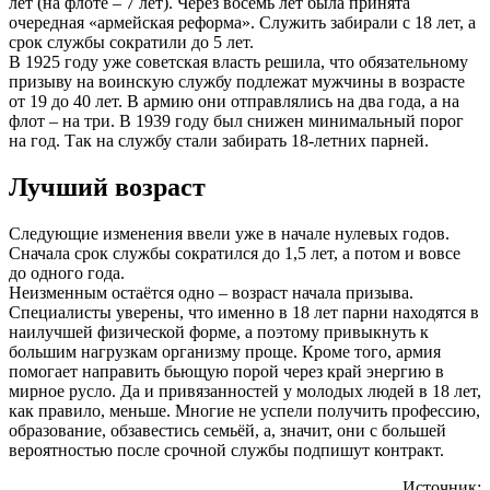
лет (на флоте – 7 лет). Через восемь лет была принята
очередная «армейская реформа». Служить забирали с 18 лет, а
срок службы сократили до 5 лет.
В 1925 году уже советская власть решила, что обязательному
призыву на воинскую службу подлежат мужчины в возрасте
от 19 до 40 лет. В армию они отправлялись на два года, а на
флот – на три. В 1939 году был снижен минимальный порог
на год. Так на службу стали забирать 18-летних парней.
Лучший возраст
Следующие изменения ввели уже в начале нулевых годов.
Сначала срок службы сократился до 1,5 лет, а потом и вовсе
до одного года.
Неизменным остаётся одно – возраст начала призыва.
Специалисты уверены, что именно в 18 лет парни находятся в
наилучшей физической форме, а поэтому привыкнуть к
большим нагрузкам организму проще. Кроме того, армия
помогает направить бьющую порой через край энергию в
мирное русло. Да и привязанностей у молодых людей в 18 лет,
как правило, меньше. Многие не успели получить профессию,
образование, обзавестись семьёй, а, значит, они с большей
вероятностью после срочной службы подпишут контракт.
Источник: