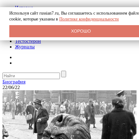
История
Биография
Используя сайт russian7.ru, Вы соглашаетесь с использованием файл
Криминал
cookie, которые указаны в
Политике конфиденциальности
Реклама на сайте
О сайте
ХОРОШО
Рекомендательные статьи
Тестостерон
Журналы
Биография
22/06/22