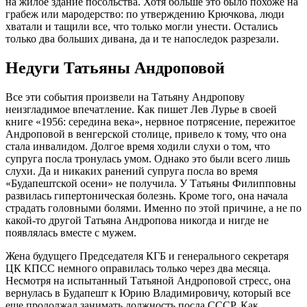
на жилое здание посольства. Хотя больше это было похоже на
грабеж или мародерство: по утверждению Крючкова, люди
хватали и тащили все, что только могли унести. Остались
только два больших дивана, да и те напоследок разрезали.
Недуги Татьяны Андроповой
Все эти события произвели на Татьяну Андропову
неизгладимое впечатление. Как пишет Лев Лурье в своей
книге «1956: середина века», нервное потрясение, пережитое
Андроповой в венгерской столице, привело к тому, что она
стала инвалидом. Долгое время ходили слухи о том, что
супруга посла тронулась умом. Однако это были всего лишь
слухи. Да и никаких ранений супруга посла во время
«Будапештской осени» не получила. У Татьяны Филипповны
развилась гипертоническая болезнь. Кроме того, она начала
страдать головными болями. Именно по этой причине, а не по
какой-то другой Татьяна Андропова никогда и нигде не
появлялась вместе с мужем.
Жена будущего Председателя КГБ и генерального секретаря
ЦК КПСС немного оправилась только через два месяца.
Несмотря на испытанный Татьяной Андроповой стресс, она
вернулась в Будапешт к Юрию Владимировичу, который все
еще продолжал занимать должность посла СССР. Как