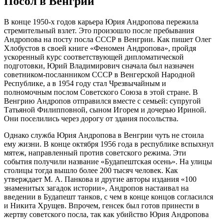
Посол в Венгрии
В конце 1950-х годов карьера Юрия Андропова пережила
стремительный взлет. Это произошло после пребывания
Андропова на посту посла СССР в Венгрии. Как пишет Олег
Хлобустов в своей книге «Феномен Андропова», пройдя
ускоренный курс соответствующей дипломатической
подготовки, Юрий Владимирович сначала был назначен
советником-посланником СССР в Венгерской Народной
Республике, а в 1954 году стал Чрезвычайным и
полномочным послом Советского Союза в этой стране. В
Венгрию Андропов отправился вместе с семьей: супругой
Татьяной Филипповной, сыном Игорем и дочерью Ириной.
Они поселились через дорогу от здания посольства.
Однако служба Юрия Андропова в Венгрии чуть не стоила
ему жизни. В конце октября 1956 года в республике вспыхнул
мятеж, направленный против советского режима. Эти
события получили название «Будапештская осень». На улицы
столицы тогда вышло более 200 тысяч человек. Как
утверждает М. А. Панкова и другие авторы издания «100
знаменитых загадок истории», Андропов настаивал на
введении в Будапешт танков, с чем в конце концов согласился
и Никита Хрущев. Впрочем, генсек был готов принести в
жертву советского посла, так как убийство Юрия Андропова