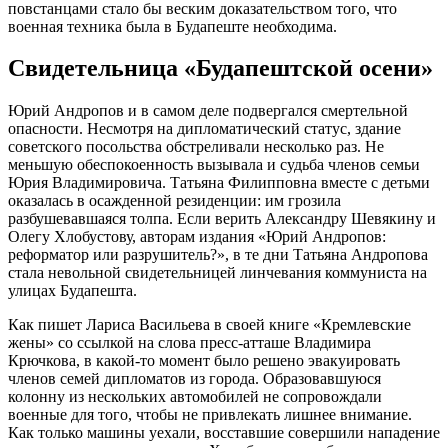
повстанцами стало бы веским доказательством того, что
военная техника была в Будапеште необходима.
Свидетельница «Будапештской осени»
Юрий Андропов и в самом деле подвергался смертельной
опасности. Несмотря на дипломатический статус, здание
советского посольства обстреливали несколько раз. Не
меньшую обеспокоенность вызывала и судьба членов семьи
Юрия Владимировича. Татьяна Филипповна вместе с детьми
оказалась в осажденной резиденции: им грозила
разбушевавшаяся толпа. Если верить Александру Шевякину и
Олегу Хлобустову, авторам издания «Юрий Андропов:
реформатор или разрушитель?», в те дни Татьяна Андропова
стала невольной свидетельницей линчевания коммуниста на
улицах Будапешта.
Как пишет Лариса Васильева в своей книге «Кремлевские
жены» со ссылкой на слова пресс-атташе Владимира
Крючкова, в какой-то момент было решено эвакуировать
членов семей дипломатов из города. Образовавшуюся
колонну из нескольких автомобилей не сопровождали
военные для того, чтобы не привлекать лишнее внимание.
Как только машины уехали, восставшие совершили нападение