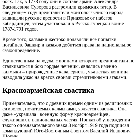
боях. Так, в 1778 году они в составе армии Александра
Васильевича Суворова разгромили крымских татар. В
следующем году представители монголоязычного народа
защищали русские крепости в Приазовье от набегов
кабардинцев, затем участвовали в Русско-турецкой войне
1787-1791 годов.
Кроме того, калмыки жестоко подавляли все попытки
ногайцев, башкир и казахов добиться права на национальное
самоопределение.
Единственным народом, с воинами которого предпочитали не
сталкиваться в бою гордые чеченцы, являлись именно
калмыки – прирожденные кавалеристы, чья легкая конница
наводила ужас на врагов своими стремительными атаками.
Красноармейская свастика
Примечательно, что с древних времен одним из религиозных
символов, почитаемых калмыками, является свастика. Она
даже «украшала» военную форму красноармейцев,
служивших в национальных частях. Приказ об утверждении
такого опознавательного знака 3 ноября 1919 года подписал
командующий Юго-Восточным фронтом Василий Иванович
Шорин.