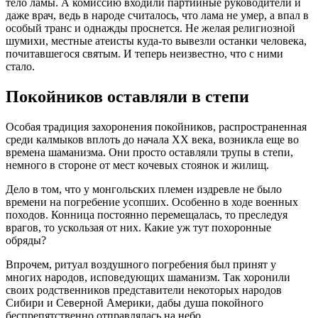
тело ламы. А комиссию входили партийные руководители и
даже врач, ведь в народе считалось, что лама не умер, а впал в
особый транс и однажды проснется. Не желая религиозной
шумихи, местные атеисты куда-то вывезли останки человека,
почитавшегося святым. И теперь неизвестно, что с ними
стало.
Покойников оставляли в степи
Особая традиция захоронения покойников, распространенная
среди калмыков вплоть до начала ХХ века, возникла еще во
времена шаманизма. Они просто оставляли трупы в степи,
немного в стороне от мест кочевых стоянок и жилищ.
Дело в том, что у монгольских племен издревле не было
времени на погребение усопших. Особенно в ходе военных
походов. Конница постоянно перемещалась, то преследуя
врагов, то ускользая от них. Какие уж тут похоронные
обряды?
Впрочем, ритуал воздушного погребения был принят у
многих народов, исповедующих шаманизм. Так хоронили
своих родственников представители некоторых народов
Сибири и Северной Америки, дабы душа покойного
беспрепятственно отправлялась на небо.