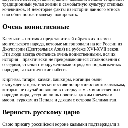
традиционный уклад жизни и самобытную культуру степных
кочевников. И некоторые факты из истории данного этноса
способны по-настоящему шокировать.
Очень воинственные
Калмыки – потомки представителей ойратских племен
монгольского народа, которые мигрировали на юг России из
Джунгарии (Центральная Азия) на рубеже XVI-XVII веков.
Эти люди всегда считались очень воинственными, вся их
история – практически не прекращающиеся столкновения с
соседями, стычки с вооруженными отрядами тюркоязычных
народов, захватнические набеги.
Киргизы, татары, казахи, башкиры, ногайцы были
вынуждены практически постоянно противостоять калмыкам,
которые не случайно вошли в пятерку самых воинственных
народов мира, уступив лишь новозеландским племенам
маори, гуркхам из Непала и даякам с острова Калимантан.
Верность русскому царю
Свою присягу российской короне калмыки подтверждали в