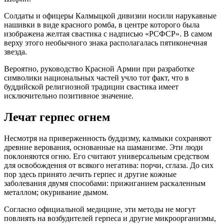
Солдаты и офицеры Калмыцкой дивизии носили нарукавные
нашивки в виде красного ромба, в центре которого была
изображена желтая свастика с надписью «РСФСР». В самом
верху этого необычного знака располагалась пятиконечная
звезда.
Вероятно, руководство Красной Армии при разработке
символики национальных частей учло тот факт, что в
буддийской религиозной традиции свастика имеет
исключительно позитивное значение.
Лечат герпес огнем
Несмотря на приверженность буддизму, калмыки сохраняют
древние верования, основанные на шаманизме. Эти люди
поклоняются огню. Его считают универсальным средством
для освобождения от всякого негатива: порчи, сглаза. До сих
пор здесь принято лечить герпес и другие кожные
заболевания двумя способами: прижиганием раскаленным
металлом; окуривание дымом.
Согласно официальной медицине, эти методы не могут
повлиять на возбудителей герпеса и другие микроорганизмы,