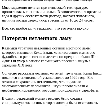
Мясо медленно печется при невысокой температуре,
пропитываясь специями и солью. В зависимости от времени
года и других обстоятельств (погода, возраст животного,
наличие костра сверху) кюр готовится от 10 до 24 часов.
Все, кто пробовал, утверждают, что это очень вкусно.
Потеряли нетленного ламу
Калмыки утратили нетленные останки местного ламы,
которого называли Кекш Бакш, хотя настоящее имя этого
буддийского религиозного деятеля по преданию было Шивн
Давг. Он умер в районе калмыцкого поселка Яшкуль в
середине XIX века.
Согласно рассказам местных жителей, труп ламы Кекш Бакш
покоился в специальной усыпальнице до 1929 года. Его
останки сохранялись нетленными, что поражало
многочисленных паломников. Люди поговаривали о
необычных исцелениях, которые происходили у саркофага.
В один прекрасный момент решено было создать
специальную комиссию, которая должна была исследовать