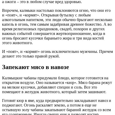
а ожоги – это в любом случае вред здоровью.
Впрочем, калмыки настолько поклоняются огню, что они его
и «поят», и «кормят». Открывая бутылку с любым
алкогольным напитком, эти люди обычно брызгают несколько
капель в огонь, тем самым задабривая древнее божество. А во
время религиозных праздников, свадеб, похорон и других
важных событий совершается жертвоприношение, когда в
огонь бросают кусочки бараньего жира и три вида костей
этого животного.
И «поят», и «кормят» огонь исключительно мужчины. Причем
делают это только правой рукой.
Запекают мясо в навозе
Калмыцкие чабаны придумали блюдо, которое готовится на
открытом воздухе. Оно называется «кюр». Мясо барана режут
на мелкие кусочки, добавляют специи и соль. Все это
помещают в желудок животного, который затем зашивают.
Готовят кюр в яме, куда предварительно закладывают навоз и
поджигают. Огонь раскаляет землю, а потом в еще не
остывшую золу чабаны закапывают бараний желудок со всем
его содержимым. Иногда сверху еще и разводят костер.