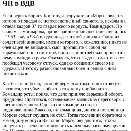
ЧП в ВДВ
Если верить Борису Костину, автору книги «Маргелов», эту
историю поведал ее непосредственный свидетель, начальник
отдела кадров 37-го гвардейского корпуса, Таминдаров. По
словам Таминдарова, чрезвычайное происшествие случилось
в 1953 году в 98-й воздушно-десантной дивизии. Один из
солдат этой дивизии, имени которого, к сожалению, никто из
очевидцев не запомнил, смог протащить с собой на
караульный пост спиртное, напился и потребовал привести к
нему командира роты. Оказалось, что незадолго до этого тот
пообещал часовому отпуск, однако обещания своего не
сдержал. Поэтому раздосадованный боец и решил с ним
поквитаться.
Как бы то ни было, часовой держал автомат наизготовку и
грозился, что убьет любого, кто к нему приблизится.
Командир роты, поняв, что дело приняло серьезный оборот,
предпочел спрятаться, остальные же взялись за переговоры с
военнослужащим. Однако ни командира полка
подполковника Власова, ни командира дивизии полковника
Мороза солдат слушать не стал. Тогда последний обратился к
командиру корпуса Василию Маргелову для того, чтобы
получить разрешение применить к пьяному часовому оружие.
Но Маргелов приказал ни в коем случае не стрелять в солдата,