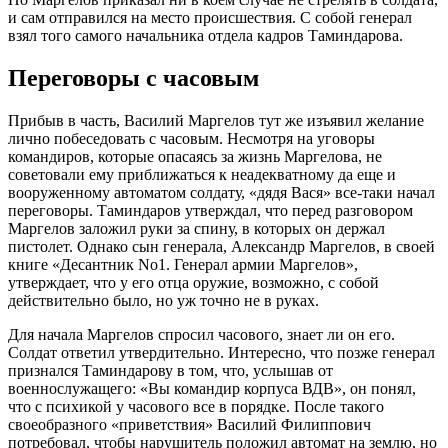
и сам отправился на место происшествия. С собой генерал
взял того самого начальника отдела кадров Таминдарова.
Переговоры с часовым
Прибыв в часть, Василий Маргелов тут же изъявил желание
лично побеседовать с часовым. Несмотря на уговоры
командиров, которые опасаясь за жизнь Маргелова, не
советовали ему приближаться к неадекватному да еще и
вооруженному автоматом солдату, «дядя Вася» все-таки начал
переговоры. Таминдаров утверждал, что перед разговором
Маргелов заложил руки за спину, в которых он держал
пистолет. Однако сын генерала, Александр Маргелов, в своей
книге «Десантник No1. Генерал армии Маргелов»,
утверждает, что у его отца оружие, возможно, с собой
действительно было, но уж точно не в руках.
Для начала Маргелов спросил часового, знает ли он его.
Солдат ответил утвердительно. Интересно, что позже генерал
признался Таминдарову в том, что, услышав от
военнослужащего: «Вы командир корпуса ВДВ», он понял,
что с психикой у часового все в порядке. После такого
своеобразного «приветствия» Василий Филиппович
потребовал, чтобы нарушитель положил автомат на землю, но