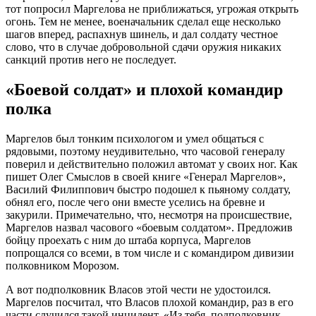
тот попросил Маргелова не приближаться, угрожая открыть
огонь. Тем не менее, военачальник сделал еще несколько
шагов вперед, распахнув шинель, и дал солдату честное
слово, что в случае добровольной сдачи оружия никаких
санкций против него не последует.
«Боевой солдат» и плохой командир
полка
Маргелов был тонким психологом и умел общаться с
рядовыми, поэтому неудивительно, что часовой генералу
поверил и действительно положил автомат у своих ног. Как
пишет Олег Смыслов в своей книге «Генерал Маргелов»,
Василий Филиппович быстро подошел к пьяному солдату,
обнял его, после чего они вместе уселись на бревне и
закурили. Примечательно, что, несмотря на происшествие,
Маргелов назвал часового «боевым солдатом». Предложив
бойцу проехать с ним до штаба корпуса, Маргелов
попрощался со всеми, в том числе и с командиром дивизии
полковником Морозом.
А вот подполковник Власов этой чести не удостоился.
Маргелов посчитал, что Власов плохой командир, раз в его
части случился такой инцидент. «Из тебя, подполковник,