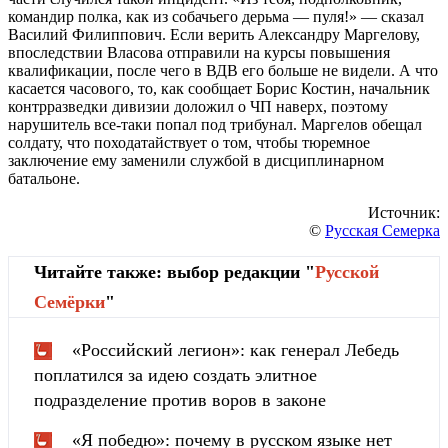
командир полка, как из собачьего дерьма — пуля!» — сказал
Василий Филиппович. Если верить Александру Маргелову,
впоследствии Власова отправили на курсы повышения
квалификации, после чего в ВДВ его больше не видели. А что
касается часового, то, как сообщает Борис Костин, начальник
контрразведки дивизии доложил о ЧП наверх, поэтому
нарушитель все-таки попал под трибунал. Маргелов обещал
солдату, что походатайствует о том, чтобы тюремное
заключение ему заменили службой в дисциплинарном
батальоне.
Источник:
©
Русская Семерка
Читайте также: выбор редакции "
Русской
Cемёрки
"
«Российский легион»: как генерал Лебедь
поплатился за идею создать элитное
подразделение против воров в законе
«Я победю»: почему в русском языке нет