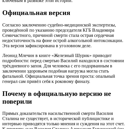
ключевым в развязке этой истории.
Официальная версия
Согласно заключению судебно-медицинской экспертизы,
проведённой по указанию председателя КГБ Владимира
Семичастного, причиной смерти стала острая сердечная
недостаточность на фоне острой алкогольной интоксикации.
Эта версия зафиксирована в уголовном деле.
Леонид Млечин в книге «Железный Шурик» приводит
подробности: перед смертью Василий находился в состоянии
трёхдневного запоя. Для человека с его подорванным в
заключении здоровьем подобная нагрузка могла стать
фатальной. Официальная точка зрения проста: опальный
генерал сам привёл себя к роковому финалу.
Почему в официальную версию не
поверили
Прямых доказательств насильственной смерти Василия
Сталина не существует, в исторической публицистике и
интервью приводятся только мнения и суждения на этот счет.
К примеру, сын Василия Сталина Александр Бурдонский (он