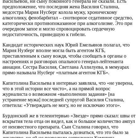
Васильевой, ни сыну покойного генерала не сказали. Есть
предположение, что последняя жена Василия Сталина,
медсестра Мария Нусберг колола мужу, хроническому
алкоголику, фенобарбитал – снотворное седативное средство,
категорически противопоказанное при алкоголизме. Это при
очередном запое и могло спровоцировать сердечную
недостаточность, приведшую к гибели.
Кандидат исторических наук Юрий Емельянов полагал, что
Мария Нузберг вполне могла быть агентом КГБ,
приставленным к сыну вождя, чтобы сообщать в органы о
настроениях и разговорах опального генерал-лейтенанта
авиации. Сестра Василия, Светлана Аллилуева, в мемуарах
прямо называла Нусберг «платным агентом КГБ».
Капитолина Васильева в интервью заявляла, что «не уверена,
что в этой истории все чисто», а на прямой вопрос
журналиста о возможном «выполнении задания» [на
устранение мужа] последней супругой Василия Сталина,
ответила: «Утверждать не могу, но не исключаю этого».
Бурдонский же в телеинтервью «Звезде» прямо сказал: швы от
вскрытия тела отца он видел, как и большое количество ампул
от неизвестного препарата. Сын Сталина говорил, что
Капитолина Васильева пыталась дознаться, что это было за
лекарство, но ей не позволили сотрудники Комитета