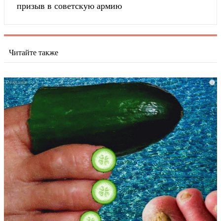
призыв в советскую армию
Читайте также
i