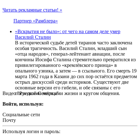
Читать рекламные статьи! »
Партнер «Рамблера»
«Вскрытия не было»: от чего на самом деле умер
Василий Сталин
В исторической судьбе детей тиранов часто заключена
особая трагичность. Василий Сталин, младший сын
«отца народов», генерал-лейтенант авиации, после
кончины Иосифа Сталина стремительно превратился из
привилегированного «кремлёвского принца» в
опального узника, а затем — в ссыльного. Его смерть 19
марта 1962 года в Казани до сих пор остаётся предметом
острых дискуссий среди историков. Существуют две
основные версии его гибели, и обе связаны с его
Видео "Русской Семёрки"
последними месяцами жизни и кругом общения.
Войти, используя:
Социальные сети
Почту
Используя логин и пароль: