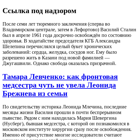
Ссылка под надзором
После семи лет тюремного заключения (сперва во
Владимирском централе, затем в Лефортово) Василий Сталин
был в апреле 1961 года досрочно освобождён по состоянию
здоровья. В ходатайстве председателя КГБ Александра
Шелепина перечислялся целый букет хронических
заболеваний: сердца, желудка, сосудов ног. Ему было
разрешено жить в Казани под новой фамилией —
Джугашвили. Однако свобода оказалась призрачной.
Тамара Левченко: как фронтовая
медсестра чуть не увела Леонида
Брежнева из семьи
По свидетельству историка Леонида Млечина, последние
месяцы жизни Василия прошли в почти беспрерывном
пьянстве. Рядом с ним находилась Мария Шевергина
(Нусберг), бывшая медсестра, с которой он познакомился в
московском институте хирургии сразу после освобождения.
Именно её присутствие многие исследователи считают