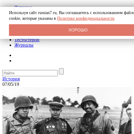
История
Биография
Используя сайт russian7.ru, Вы соглашаетесь с использованием файл
Криминал
cookie, которые указаны в
Политике конфиденциальности
Реклама на сайте
О сайте
ХОРОШО
Рекомендательные статьи
Тестостерон
Журналы
История
07/05/19