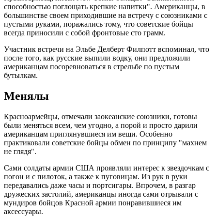
способностью поглощать крепкие напитки". Американцы, в
большинстве своем приходившие на встречу с союзниками с
пустыми руками, поражались тому, что советские бойцы
всегда приносили с собой фронтовые сто грамм.
Участник встречи на Эльбе Делберт Филпотт вспоминал, что
после того, как русские выпили водку, они предложили
американцам посоревноваться в стрельбе по пустым
бутылкам.
Менялы
Красноармейцы, отмечали заокеанские союзники, готовы
были меняться всем, чем угодно, а порой и просто дарили
американцам приглянувшиеся им вещи. Особенно
практиковали советские бойцы обмен по принципу "махнем
не глядя".
Сами солдаты армии США проявляли интерес к звездочкам с
погон и с пилоток, а также к пуговицам. Из рук в руки
передавались даже часы и портсигары. Впрочем, в разгар
дружеских застолий, американцы иногда сами отрывали с
мундиров бойцов Красной армии понравившиеся им
аксессуары.