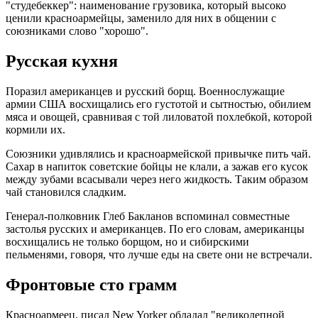
"студебеккер": наименование грузовика, который высоко
ценили красноармейцы, заменило для них в общении с
союзниками слово "хорошо".
Русская кухня
Поразил американцев и русский борщ. Военнослужащие
армии США восхищались его густотой и сытностью, обилием
мяса и овощей, сравнивая с той лиловатой похлебкой, которой
кормили их.
Союзники удивлялись и красноармейской привычке пить чай.
Сахар в напиток советские бойцы не клали, а зажав его кусок
между зубами всасывали через него жидкость. Таким образом
чай становился сладким.
Генерал-полковник Глеб Бакланов вспоминал совместные
застолья русских и американцев. По его словам, американцы
восхищались не только борщом, но и сибирскими
пельменями, говоря, что лучше еды на свете они не встречали.
Фронтовые сто грамм
Красноармеец, писал New Yorker обладал "великолепной