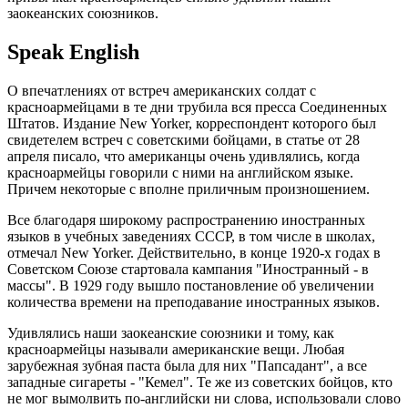
заокеанских союзников.
Speak English
О впечатлениях от встреч американских солдат с
красноармейцами в те дни трубила вся пресса Соединенных
Штатов. Издание New Yorker, корреспондент которого был
свидетелем встреч с советскими бойцами, в статье от 28
апреля писало, что американцы очень удивлялись, когда
красноармейцы говорили с ними на английском языке.
Причем некоторые с вполне приличным произношением.
Все благодаря широкому распространению иностранных
языков в учебных заведениях СССР, в том числе в школах,
отмечал New Yorker. Действительно, в конце 1920-х годах в
Советском Союзе стартовала кампания "Иностранный - в
массы". В 1929 году вышло постановление об увеличении
количества времени на преподавание иностранных языков.
Удивлялись наши заокеанские союзники и тому, как
красноармейцы называли американские вещи. Любая
зарубежная зубная паста была для них "Папсадант", а все
западные сигареты - "Кемел". Те же из советских бойцов, кто
не мог вымолвить по-английски ни слова, использовали слово