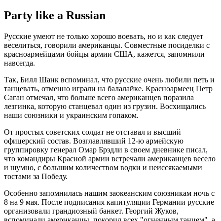
Party like a Russian
Русские умеют не только хорошо воевать, но и как следует
веселиться, говорили американцы. Совместные посиделки с
красноармейцами бойцы армии США, кажется, запомнили
навсегда.
Так, Билл Шанк вспоминал, что русские очень любили петь и
танцевать, отменно играли на балалайке. Красноармеец Петр
Саган отмечал, что больше всего американцев поразила
лезгинка, которую станцевал один из грузин. Восхищались
наши союзники и украинским гопаком.
От простых советских солдат не отставал и высший
офицерский состав. Возглавлявший 12-ю армейскую
группировку генерал Омар Брэдли в своем дневнике писал,
что командиры Красной армии встречали американцев весело
и шумно, с большим количеством водки и неиссякаемыми
тостами за Победу.
Особенно запомнилась нашим заокеанским союзникам ночь с
8 на 9 мая. После подписания капитуляции Германии русские
организовали грандиозный банкет. Георгий Жуков,
вспоминали американцы, покорил всех "огненным танцем", а