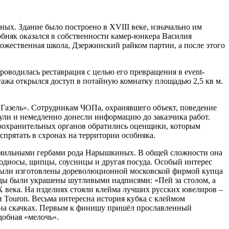
ых. Здание было построено в XVIII веке, изначально им
обняк оказался в собственности камер-юнкера Василия
дожественная школа, Дзержинский райком партии, а после этого
роводилась реставрация с целью его превращения в event-
тажа открылся доступ в потайную комнатку площадью 2,5 кв м.
«Газель». Сотрудникам ЧОПа, охранявшего объект, поведение
ули и немедленно донесли информацию до заказчика работ.
авоохранительных органов обратились оценщики, которым
спрятать в схронах на территории особняка.
 фамильными гербами рода Нарышкиных. В общей сложности она
подносы, щипцы, соусницы и другая посуда. Особый интерес
 были изготовлены дореволюционной московской фирмой купца
уды были украшены шутливыми надписями: «Пей за столом, а
X века. На изделиях стояли клейма лучших русских ювелиров –
 Touron. Весьма интересна история кубка с клеймом
 на скачках. Первым к финишу пришёл прославленный
добная «мелочь».