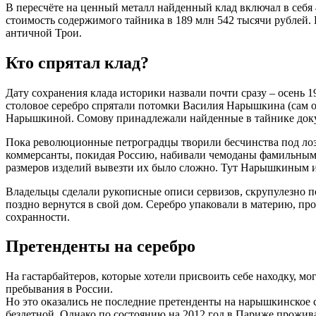
В пересчёте на ценный металл найденный клад включал в себя
стоимость содержимого тайника в 189 млн 542 тысячи рублей
античной Трои.
Кто спрятал клад?
Дату сохранения клада историки назвали почти сразу – осень 1
столовое серебро спрятали потомки Василия Нарышкина (сам о
Нарышкиной. Сомову принадлежали найденные в тайнике доку
Пока революционные петроградцы творили бесчинства под лоз
коммерсанты, покидая Россию, набивали чемоданы фамильными 
размеров изделий вывезти их было сложно. Тут Нарышкиным и 
Владельцы сделали рукописные описи сервизов, скрупулезно п
поздно вернутся в свой дом. Серебро упаковали в материю, пр
сохранности.
Претенденты на серебро
На гастарбайтеров, которые хотели присвоить себе находку, мо
пребывания в России.
Но это оказались не последние претенденты на нарышкинское се
бездетной. Однако по состоянию на 2012 год в Париже прожи