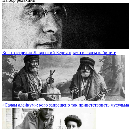
Выбор редакции
Кого застрелил Лаврентий Берия прямо в своем кабинете
«Салам алейкум»: кого запрещено так приветствовать мусульм