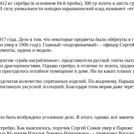
 412 кг серебра (в основном 84-й пробы), 300 гр золота и ше
. В силу уникальности находки нарышкинский клад называют «в
917 года. Дело в том, что некоторые предметы были обёрнуты в г
н умер в 1906 году). Главный «подозреваемый» – офицер Сергей
менты, ордена и медали.
унгом «грабь награбленное», представители русской элиты пыт
драгоценностями. Однако серебро, в отличие от золота, трудно
пригодилось потайное помещение в доме. Ни на каких планах зд
одсчитав количество спрятанных изделий. По-видимому, Нарышки
опитанную уксусной эссенцией. Благодаря этим мерам даже через
гло быть возбуждено уголовное дело. В итоге, однако, всё закон
ребро. Как выяснилось, поручик Сергей Сомов умер в Париже в 1
вала 84-летняя Наталья Львовна Нарышкина — правнучка Васил