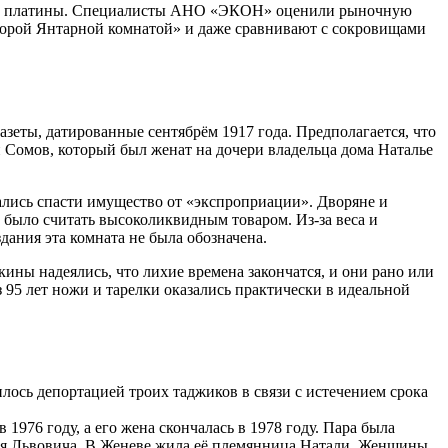
сть гр платины. Специалисты АНО «ЭКОН» оценили рыночную
торой Янтарной комнатой» и даже сравнивают с сокровищами
азеты, датированные сентябрём 1917 года. Предполагается, что
 Сомов, который был женат на дочери владельца дома Наталье
ались спасти имущество от «экспроприации». Дворяне и
 было считать высоколиквидным товаром. Из-за веса и
ания эта комната не была обозначена.
ны надеялись, что лихие времена закончатся, и они рано или
 95 лет ножи и тарелки оказались практически в идеальной
чилось депортацией троих таджиков в связи с истечением срока
976 году, а его жена скончалась в 1978 году. Пара была
ия Львовича. В Женеве жила её племянница Натали. Женщины