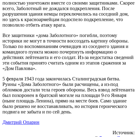
полностью уничтожен вместе со своими защитниками. Скорее
всего, Заболотный не дождался подкрепления. После
разрушения здания немцы переключились на соседний дом,
но здесь к красноармейцам подоспело подкрепление, что
позволило отбить атаку врага.
Все защитники «дома Заболотного» погибли, поэтому
историки не могут в точности воссоздать картину обороны.
Только по воспоминаниям очевидцев из соседнего здания и
командного пункта можно почерпнуть информацию о
действиях лейтенанта и его солдат. Из-за недостатка сведений
эти события принято считать одним из этапов сражения за
«Дом Павлова».
5 февраля 1943 года закончилась Сталинградская битва.
Руины «Дома Заболотного» были расчищены, а из-под
обломков достали тела героев обороны. Весь взвод лейтенанта
был похоронен в братской могиле на площади 9-го Января
(ныне площадь Ленина), прямо на месте боев. Само здание
было решено не восстанавливать, но история героического
подвига не забыта и по сей день.
Дмитрий Опарин
Источник: