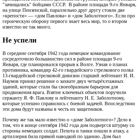
"зачищались" бойцами СССР. В районе площади 9-го Января,
на улице Пензенской, параллельно друг другу стояли две
«крепости» — «дом Павлова» и «дом Заболотного». Если про
героическую оборону первого знает весь мир, то о втором
известно не так много.
Не успели
В середине сентября 1942 года немецкое командование
сосредоточило большинство сил в районе площади 9-го
Января, где планировался прорыв к Волге. Узнав о планах
противника, командир 42-го гвардейского стрелкового полка
13-гвардейской стрелковой дивизии старший лейтенант И. И.
Наумов принял решение о захвате двух четырёхэтажных
зданий, которые стали бы своеобразным барьером для
продвижения врага. Взятие ключевых объектов поручили
сержанту Я. Ф. Павлову и лейтенанту Н. Е. Заболотному,
которые успешно справились с боевой задачей. Впоследствии
эти дома будут названы в честь их защитников.
Почему же так мало известно о «доме Заболотного»? Дело в
том, что в конце сентября 1942 года дом подвергся штурму со
стороны немецких солдат. Пехота и танки пошли в атаку, а
артиллерия била прямой наводкой по зданию. Дом был