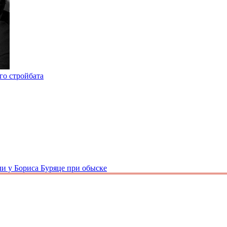
го стройбата
и у Бориса Буряце при обыске