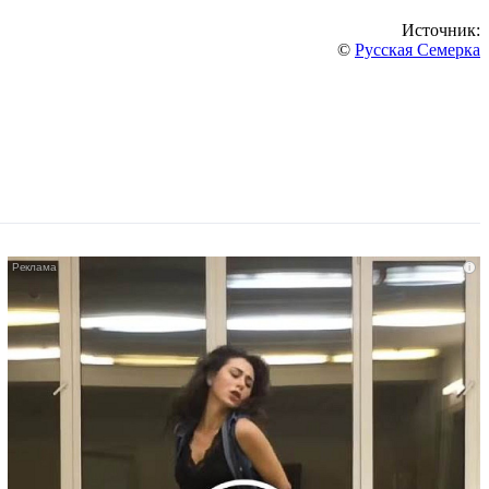
Источник:
©
Русская Семерка
i