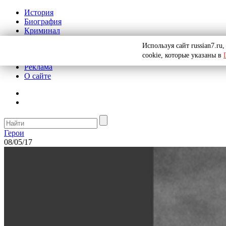
История
Биография
Криминал
СССР
Используя сайт russian7.r
Тайны
cookie, которые указаны в
Рекомендации
Реклама
О сайте
Герои
08/05/17