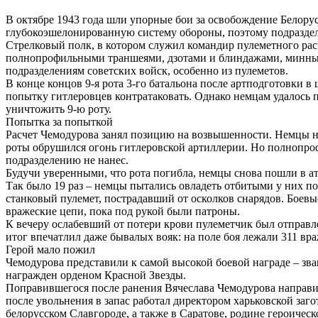
В октябре 1943 года шли упорные бои за освобождение Белорус
глубокоэшелонированную систему обороны, поэтому подраздел
Стрелковый полк, в котором служил командир пулеметного расч
полнопрофильными траншеями, дзотами и блиндажами, минны
подразделениям советских войск, особенно из пулеметов.
В конце концов 9-я рота 3-го батальона после артподготовки 
попытку гитлеровцев контратаковать. Однако немцам удалось 
уничтожить 9-ю роту.
Попытка за попыткой
Расчет Чемодурова занял позицию на возвышенности. Немцы на
роты обрушился огонь гитлеровской артиллерии. Но полнопроф
подразделению не нанес.
Будучи уверенными, что рота погибла, немцы снова пошли в ат
Так было 19 раз – немцы пытались овладеть отбитыми у них по
станковый пулемет, пострадавший от осколков снарядов. Боев
вражеские цепи, пока под рукой были патроны.
К вечеру ослабевший от потери крови пулеметчик был отправле
итог впечатлил даже бывалых вояк: на поле боя лежали 311 вр
Герой мало пожил
Чемодурова представили к самой высокой боевой награде – зва
награжден орденом Красной Звезды.
Поправившегося после ранения Вячеслава Чемодурова направил
после увольнения в запас работал директором харьковской заг
белорусском Славгороде, а также в Саратове, родине героическ