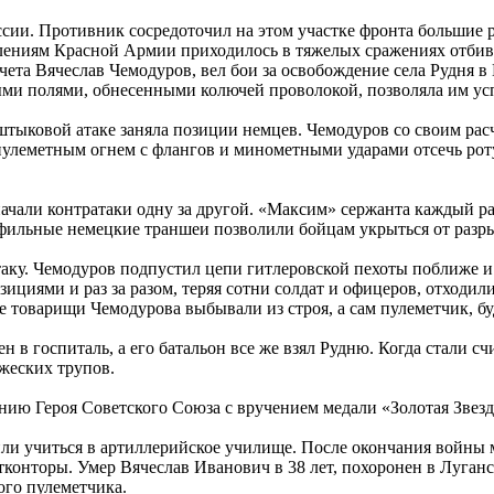
сии. Противник сосредоточил на этом участке фронта большие р
ениям Красной Армии приходилось в тяжелых сражениях отбива
ета Вячеслав Чемодуров, вел бои за освобождение села Рудня в
ми полями, обнесенными колючей проволокой, позволяла им у
в штыковой атаке заняла позиции немцев. Чемодуров со своим ра
пулеметным огнем с флангов и минометными ударами отсечь рот
чали контратаки одну за другой. «Максим» сержанта каждый ра
ильные немецкие траншеи позволили бойцам укрыться от разрыв
аку. Чемодуров подпустил цепи гитлеровской пехоты поближе и 
зициями и раз за разом, теряя сотни солдат и офицеров, отходи
ые товарищи Чемодурова выбывали из строя, а сам пулеметчик, 
н в госпиталь, а его батальон все же взял Рудню. Когда стали 
ажеских трупов.
нию Героя Советского Союза с вручением медали «Золотая Звезда
и учиться в артиллерийское училище. После окончания войны м
отконторы. Умер Вячеслав Иванович в 38 лет, похоронен в Луга
ого пулеметчика.