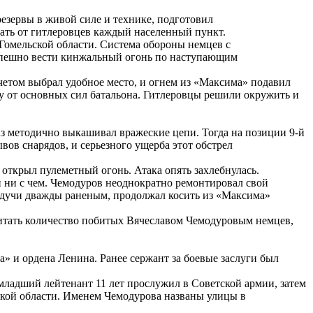
езервы в живой силе и технике, подготовил
ть от гитлеровцев каждый населенный пункт.
 Гомельской области. Система обороны немцев с
спешно вести кинжальный огонь по наступающим
счетом выбрал удобное место, и огнем из «Максима» подавил
у от основных сил батальона. Гитлеровцы решили окружить и
з методично выкашивал вражеские цепи. Тогда на позиции 9-й
ов снарядов, и серьезного ущерба этот обстрел
открыл пулеметный огонь. Атака опять захлебнулась.
ли ни с чем. Чемодуров неоднократно ремонтировал свой
будучи дважды раненым, продолжал косить из «Максима»
считать количество побитых Вячеславом Чемодуровым немцев,
» и ордена Ленина. Ранее сержант за боевые заслуги был
ладший лейтенант 11 лет прослужил в Советской армии, затем
нской области. Именем Чемодурова названы улицы в