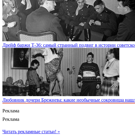
Дрейф баржи Т-36: самый странный подвиг в истории советско
Любовник дочери Брежнева: какие необычные сокровища нашл
Реклама
Реклама
Читать рекламные статьи! »