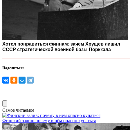
Хотел понравиться финнам: зачем Хрущев лишил
СССР стратегической военной базы Порккала
Поделиться:
Самое читаемое
Финский залив: почему в нём опасно купаться