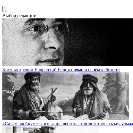
Выбор редакции
Кого застрелил Лаврентий Берия прямо в своем кабинете
«Салам алейкум»: кого запрещено так приветствовать мусульм