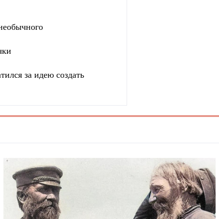
 необычного
чки
тился за идею создать