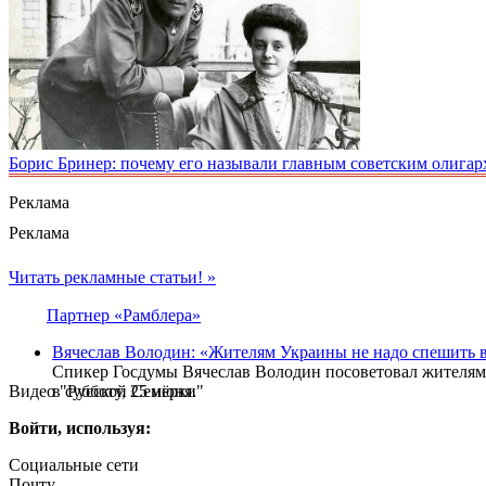
Борис Бринер: почему его называли главным советским олигар
Реклама
Реклама
Читать рекламные статьи! »
Партнер «Рамблера»
Вячеслав Володин: «Жителям Украины не надо спешить 
Спикер Госдумы Вячеслав Володин посоветовал жителям 
Видео "Русской Семёрки"
в субботу, 25 июня.
Войти, используя:
Социальные сети
Почту