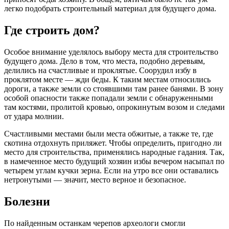
легко подобрать строительный материал для будущего дома.
Где строить дом?
Особое внимание уделялось выбору места для строительство
будущего дома. Дело в том, что места, подобно деревьям,
делились на счастливые и проклятые. Соорудил избу в
проклятом месте — жди беды. К таким местам относились
дороги, а также земли со стоявшими там ранее банями. В зону
особой опасности также попадали земли с обнаруженными
там костями, пролитой кровью, опрокинутым возом и следами
от удара молнии.
Счастливыми местами были места обжитые, а также те, где
скотина отдохнуть приляжет. Чтобы определить, пригодно ли
место для строительства, применялись народные гадания. Так,
в намеченное место будущий хозяин избы вечером насыпал по
четырем углам кучки зерна. Если на утро все они оставались
нетронутыми — значит, место верное и безопасное.
Болезни
По найденным останкам черепов археологи смогли