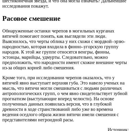
шестиконечная звезда, и что она могла означать? Дальнейшие
исследования покажут.
Расовое смешение
Обнаруженные останки черепов в могильных курганах
вятичей помогают понять, как выглядели эти люди.
Выяснилось, что черты облика у них схожи с мордвой–эрзю-
народностью, которая входила в финно–угорскую группу
народов. К этой же группе относятся венгры, финны,
эстонцы, марийцы, удмурты. Следовательно, можно
предположить, что народности имеют схожие внешние черты
из-за общих корней либо смешения.
Кроме того, при исследовании черепов оказалось, что у
вятичей явно выступает верхняя губа. Это навело ученых на
мысль, что вятичи могли смешиваться с людьми различных
антропологических групп, о чем явно свидетельствует зубной
прогнатизм (выступающие вперед челюсти). На основе
полученных данных появилась версия, что в глубокой
древности в ходе странствований либо уже во времена
ведения оседлого образа жизни вятичи имели смешения с
представителями негроидной расы.
Источник: