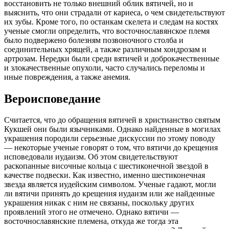
восстановить не только внешний облик вятичей, но и
выяснить, что они страдали от кариеса, о чем свидетельствуют
их зубы. Кроме того, по останкам скелета и следам на костях
ученые смогли определить, что восточнославянское племя
было подвержено болезням позвоночного столба и
соединительных хрящей, а также различным хондрозам и
артрозам. Нередки были среди вятичей и доброкачественные
и злокачественные опухоли, часто случались переломы и
иные повреждения, а также анемия.
Вероисповедание
Считается, что до обращения вятичей в христианство святым
Кукшей они были язычниками. Однако найденные в могилах
украшения породили серьезные дискуссии по этому поводу
— некоторые ученые говорят о том, что вятичи до крещения
исповедовали иудаизм. Об этом свидетельствуют
раскопанные височные кольца с шестиконечной звездой в
качестве подвески. Как известно, именно шестиконечная
звезда является иудейским символом. Ученые гадают, могли
ли вятичи принять до крещения иудаизм или же найденные
украшения никак с ним не связаны, поскольку других
проявлений этого не отмечено. Однако вятичи —
восточнославянские племена, откуда же тогда эта