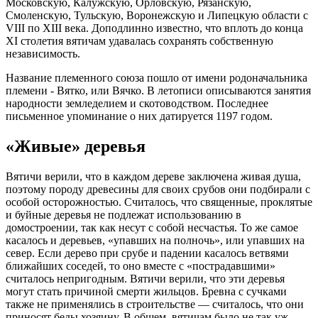
Московскую, Калужскую, Орловскую, Рязанскую,
Смоленскую, Тульскую, Воронежскую и Липецкую области с
VIII по XIII века. Доподлинно известно, что вплоть до конца
XI столетия вятичам удавалась сохранять собственную
независимость.
Название племенного союза пошло от имени родоначальника
племени - Вятко, или Вячко. В летописи описываются занятия
народности земледелием и скотоводством. Последнее
письменное упоминание о них датируется 1197 годом.
«Живые» деревья
Вятичи верили, что в каждом дереве заключена живая душа,
поэтому породу древесины для своих срубов они подбирали с
особой осторожностью. Считалось, что священные, проклятые
и буйные деревья не подлежат использованию в
домостроении, так как несут с собой несчастья. То же самое
касалось и деревьев, «упавших на полночь», или упавших на
север. Если дерево при срубе и падении касалось ветвями
ближайших соседей, то оно вместе с «пострадавшими»
считалось непригодным. Вятичи верили, что эти деревья
могут стать причиной смерти жильцов. Бревна с сучками
также не применялись в строительстве — считалось, что они
приносят беды хозяину. В общем, вятичам было не так уж