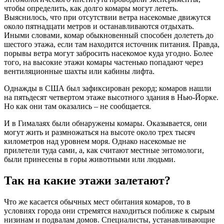
чтобы определить, как долго комары могут лететь.
Выяснилось, что при отсутствии ветра насекомые движутся
около пятнадцати метров и останавливаются отдыхать.
Иными словами, комар обыкновенный способен долететь до
шестого этажа, если там находится источник питания. Правда,
порывы ветра могут забросить насекомое куда угодно. Более
того, на высокие этажи комары частенько попадают через
вентиляционные шахты или кабины лифта.
Однажды в США был зафиксирован рекорд; комаров нашли
на пятьдесят четвертом этаже высотного здания в Нью-Йорке.
Но как они там оказались – не сообщается.
И в Гималаях были обнаружены комары. Оказывается, они
могут жить и размножаться на высоте около трех тысяч
километров над уровнем моря. Однако насекомые не
прилетели туда сами, а, как считают местные энтомологи,
были принесены в горы животными или людьми.
Так на какие этажи залетают?
Что же касается обычных мест обитания комаров, то в
условиях города они стремятся находиться поближе к сырым
низинам и подвалам домов. Специалисты, устанавливающие