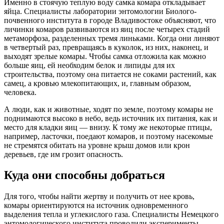
Именно в стоячую теплую воду самка комара откладывает
яйца. Специалисты лаборатории энтомологии Биолого-
почвенного института в городе Владивостоке объясняют, что
личинки комаров развиваются из яиц после четырех стадий
метаморфоза, разделенных тремя линьками. Когда они линяют
в четвертый раз, превращаясь в куколок, из них, наконец, и
выходят зрелые комары. Чтобы самка отложила как можно
больше яиц, ей необходим белок и липиды для их
строительства, поэтому она питается не соками растений, как
самец, а кровью млекопитающих, и, главным образом,
человека.
А люди, как и животные, ходят по земле, поэтому комары не
поднимаются высоко в небо, ведь источник их питания, как и
место для кладки яиц — внизу. К тому же некоторые птицы,
например, ласточки, поедают комаров, и поэтому насекомые
не стремятся обитать на уровне крыш домов или крон
деревьев, где им грозит опасность.
Куда они способны добраться
Для того, чтобы найти жертву и получить от нее кровь,
комары ориентируются на источник одновременного
выделения тепла и углекислого газа. Специалисты Немецкого
энтомологического института проводили эксперименты,