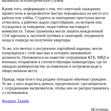
вызывали психиатрическую службу.
Кроме того, информация о том, что советский гражданин
провёл ночь в вытрезвителе быстро передавалась на место его
работы или учёбы. Студента за повторение проступка могли
отчислить, а рабочих ждало партсобрание, на котором они
осуждались за поведение, недостойное настоящего
коммуниста. Также труженика могли лишить вожделенной
13-й зарплаты и льготной путёвки в санаторий, отодвинуть
назад в очереди на получение квартиры.
Те же, кто мечтал о построении партийной карьеры, могли
попрощаться с этой мыслью и потерять занимаемую
должность. Попавшихся на пьянстве сотрудников КГБ, МВД и
военных отправляли в соответствующие комендатуры, где их
ожидало разбирательство за появление в нетрезвом виде в
общественном месте.
Правда, чаще всего под раздачу попадали обычные граждане.
Те же, у кого водились деньги, предпочитали «договориться»
с сотрудниками вытрезвителя, чтобы они не распространялись
о случившемся.
Филипп Ткачёв
Источник: