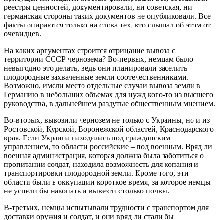
реестры ценностей, документировали, ни советская, ни
германская стороны таких документов не опубликовали. Все
факты опираются только на слова тех, кто слышал об этом от
очевидцев.
На каких аргументах строится отрицание вывоза с
территории СССР чернозема? Во-первых, немцам было
невыгодно это делать, ведь они планировали заселить
плодородные захваченные земли соотечественниками.
Возможно, имели место отдельные случаи вывоза земли в
Германию в небольших объемах для нужд кого-то из высшего
руководства, в дальнейшем раздутые общественным мнением.
Во-вторых, вывозили чернозем не только с Украины, но и из
Ростовской, Курской, Воронежской областей, Краснодарского
края. Если Украина находилась под гражданским
управлением, то области российские – под военным. Вряд ли
военная администрация, которая должна была заботиться о
пропитании солдат, находила возможность для копания и
транспортировки плодородной земли. Кроме того, эти
области были в оккупации короткое время, за которое немцы
не успели бы накопать и вывезти столько почвы.
В-третьих, немцы испытывали трудности с транспортом для
доставки оружия и солдат, и они вряд ли стали бы