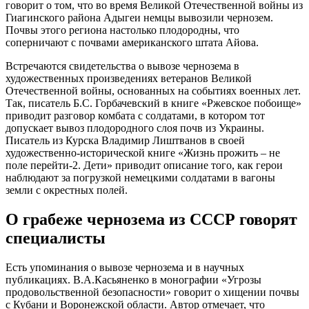
говорит о том, что во время Великой Отечественной войны из
Гиагинского района Адыгеи немцы вывозили чернозем.
Почвы этого региона настолько плодородны, что
соперничают с почвами американского штата Айова.
Встречаются свидетельства о вывозе чернозема в
художественных произведениях ветеранов Великой
Отечественной войны, основанных на событиях военных лет.
Так, писатель Б.С. Горбачевский в книге «Ржевское побоище»
приводит разговор комбата с солдатами, в котором тот
допускает вывоз плодородного слоя почв из Украины.
Писатель из Курска Владимир Лиштванов в своей
художественно-исторической книге «Жизнь прожить – не
поле перейти-2. Дети» приводит описание того, как герои
наблюдают за погрузкой немецкими солдатами в вагоны
земли с окрестных полей.
О грабеже чернозема из СССР говорят
специалисты
Есть упоминания о вывозе чернозема и в научных
публикациях. В.А.Касьяненко в монографии «Угрозы
продовольственной безопасности» говорит о хищении почвы
с Кубани и Воронежской области. Автор отмечает, что