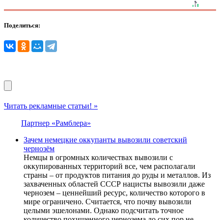
Поделиться:
Читать рекламные статьи! »
Партнер «Рамблера»
Зачем немецкие оккупанты вывозили советский
чернозём
Немцы в огромных количествах вывозили с
оккупированных территорий все, чем располагали
страны – от продуктов питания до руды и металлов. Из
захваченных областей СССР нацисты вывозили даже
чернозем – ценнейший ресурс, количество которого в
мире ограничено. Считается, что почву вывозили
целыми эшелонами. Однако подсчитать точное
количество похищенного чернозема до сих пор не