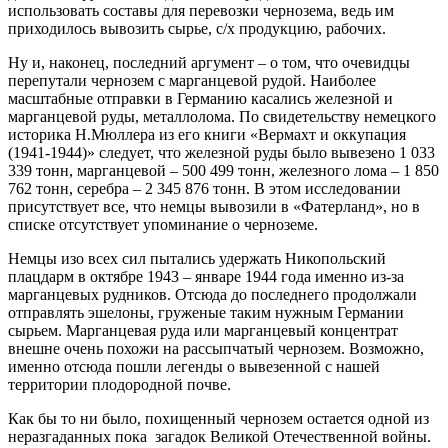
использовать составы для перевозки чернозема, ведь им
приходилось вывозить сырье, с/х продукцию, рабочих.
Ну и, наконец, последний аргумент – о том, что очевидцы
перепутали чернозем с марганцевой рудой. Наиболее
масштабные отправки в Германию касались железной и
марганцевой руды, металлолома. По свидетельству немецкого
историка Н.Мюллера из его книги «Вермахт и оккупация
(1941-1944)» следует, что железной руды было вывезено 1 033
339 тонн, марганцевой – 500 499 тонн, железного лома – 1 850
762 тонн, серебра – 2 345 876 тонн. В этом исследовании
присутствует все, что немцы вывозили в «Фатерланд», но в
списке отсутствует упоминание о черноземе.
Немцы изо всех сил пытались удержать Никопольский
плацдарм в октябре 1943 – январе 1944 года именно из-за
марганцевых рудников. Отсюда до последнего продолжали
отправлять эшелоны, груженые таким нужным Германии
сырьем. Марганцевая руда или марганцевый концентрат
внешне очень похожи на рассыпчатый чернозем. Возможно,
именно отсюда пошли легенды о вывезенной с нашей
территории плодородной почве.
Как бы то ни было, похищенный чернозем остается одной из
неразгаданных пока загадок Великой Отечественной войны.