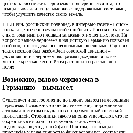
ценность российских черноземов подчеркивается тем, что
немцы вывозили их целыми железнодорожными составами,
чтобы улучшить качество своих земель.
Е.В.Шеин, российский почвовед, в интервью газете «Поиск»
рассказал, что черноземом особенно богаты Россия и Украина
с их огромными по площади запасами этих ценных почв. На
вопрос о вывозе чернозема в нацистскую Германию почвовед
сообщил, что это делалось несколькими эшелонами. Один из
таких поездов был разбомблен советской авиацией –
рассыпавшийся чернозем был размыт дождями, а потом
местные крестьяне его тайком растащили и рассыпали на
полях.
Возможно, вывоз чернозема в
Германию – вымысел
Существует и другое мнение по поводу вывоза гитлеровцами
чернозема. Возможно, это не более чем миф, порожденный
алчным аппетитом оккупантов и подхваченный советской
пропагандой. Сторонники такого мнения утверждают, что не
сохранилось ни одного письменного документа,
подтверждающего данный факт. При том, что немцы с
присущей им педантичностью фиксировали все, составляли