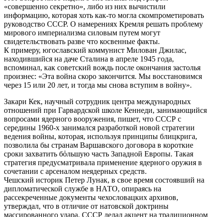
«совершенно секретно», либо из них вычистили
информацию, которая хоть как-то могла скомпрометировать
руководство СССР. О намерениях Кремля решать проблему
мирового империализма силовым путем могут
свидетельствовать разве что косвенные факты.
К примеру, югославский коммунист Милован Джилас,
находившийся на даче Сталина в апреле 1945 года,
вспоминал, как советский вождь после окончания застолья
произнес: «Эта война скоро закончится. Мы восстановимся
через 15 или 20 лет, и тогда мы снова вступим в войну».
Закари Кек, научный сотрудник центра международных
отношений при Гарвардской школе Кеннеди, занимающийся
вопросами ядерного вооружения, пишет, что СССР с
середины 1960-х занимался разработкой новой стратегии
ведения войны, которая, используя принципы блицкрига,
позволила бы странам Варшавского договора в короткие
сроки захватить бὀльшую часть Западной Европы. Такая
стратегия предусматривала применение ядерного оружия в
сочетании с арсеналом неядерных средств.
Чешский историк Петер Лунак, в свое время состоявший на
дипломатической службе в НАТО, опираясь на
рассекреченные документы чехословацких архивов,
утверждал, что в отличие от натовской доктрины
массированного удара, СССР делал акцент на традиционном