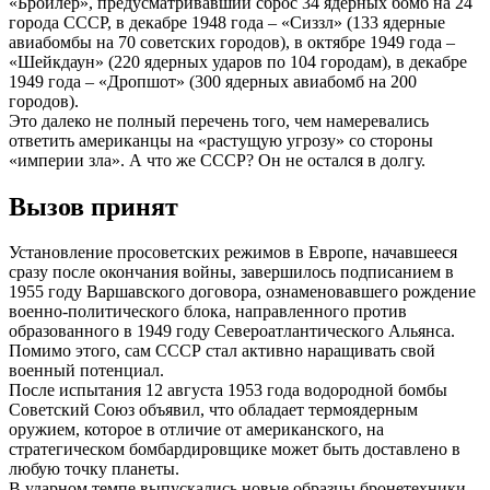
«Бройлер», предусматривавший сброс 34 ядерных бомб на 24
города СССР, в декабре 1948 года – «Сиззл» (133 ядерные
авиабомбы на 70 советских городов), в октябре 1949 года –
«Шейкдаун» (220 ядерных ударов по 104 городам), в декабре
1949 года – «Дропшот» (300 ядерных авиабомб на 200
городов).
Это далеко не полный перечень того, чем намеревались
ответить американцы на «растущую угрозу» со стороны
«империи зла». А что же СССР? Он не остался в долгу.
Вызов принят
Установление просоветских режимов в Европе, начавшееся
сразу после окончания войны, завершилось подписанием в
1955 году Варшавского договора, ознаменовавшего рождение
военно-политического блока, направленного против
образованного в 1949 году Североатлантического Альянса.
Помимо этого, сам СССР стал активно наращивать свой
военный потенциал.
После испытания 12 августа 1953 года водородной бомбы
Советский Союз объявил, что обладает термоядерным
оружием, которое в отличие от американского, на
стратегическом бомбардировщике может быть доставлено в
любую точку планеты.
В ударном темпе выпускались новые образцы бронетехники,