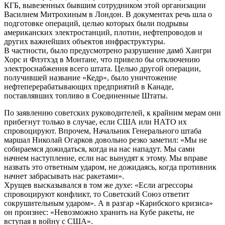
КГБ, вывезенных бывшим сотрудником этой организации
Василием Митрохиным в Лондон. В документах речь шла о
подготовке операций, целью которых были подрывы
американских электростанций, плотин, нефтепроводов и
других важнейших объектов инфраструктуры.
В частности, было предусмотрено разрушение дамб Хангри
Хорс и Флэтхэд в Монтане, что привело бы отключению
электроснабжения всего штата. Целью другой операции,
получившей название «Кедр», было уничтожение
нефтеперерабатывающих предприятий в Канаде,
поставлявших топливо в Соединенные Штаты.
По заявлению советских руководителей, к крайним мерам они
прибегнут только в случае, если США или НАТО их
спровоцируют. Впрочем, Начальник Генерального штаба
маршал Николай Огарков довольно резко заметил: «Мы не
собираемся дожидаться, когда на нас нападут. Мы сами
начнем наступление, если нас вынудят к этому. Мы вправе
назвать это ответным ударом, не дожидаясь, когда противник
начнет забрасывать нас ракетами».
Хрущев высказывался в том же духе: «Если агрессоры
спровоцируют конфликт, то Советский Союз ответит
сокрушительным ударом». А в разгар «Карибского кризиса»
он произнес: «Невозможно хранить на Кубе ракеты, не
вступая в войну с США».