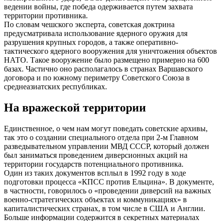
ведении войны, где победа одерживается путем захвата
территории противника.
По словам чешского эксперта, советская доктрина
предусматривала использование ядерного оружия для
разрушения крупных городов, а также оперативно-
тактического ядерного вооружения для уничтожения объектов
НАТО. Такое вооружение было размещено примерно на 600
базах. Частично оно располагалось в странах Варшавского
договора и по южному периметру Советского Союза в
среднеазиатских республиках.
На вражеской территории
Единственное, о чем нам могут поведать советские архивы,
так это о создании специального отдела при 2-м Главном
разведывательном управлении МВД СССР, который должен
был заниматься проведением диверсионных акций на
территории государств потенциального противника.
Один из таких документов всплыл в 1992 году в ходе
подготовки процесса «КПСС против Ельцина». В документе,
в частности, говорилось о «проведении диверсий на важных
военно-стратегических объектах и коммуникациях» в
капиталистических странах, в том числе в США и Англии.
Больше информации содержится в секретных материалах