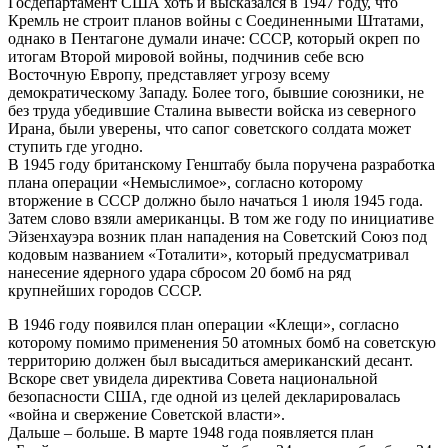
Госдепартамент США хоть и высказался в 1947 году, что
Кремль не строит планов войны с Соединенными Штатами,
однако в Пентагоне думали иначе: СССР, который окреп по
итогам Второй мировой войны, подчинив себе всю
Восточную Европу, представляет угрозу всему
демократическому Западу. Более того, бывшие союзники, не
без труда убедившие Сталина вывести войска из северного
Ирана, были уверены, что сапог советского солдата может
ступить где угодно.
В 1945 году британскому Генштабу была поручена разработка
плана операции «Немыслимое», согласно которому
вторжение в СССР должно было начаться 1 июля 1945 года.
Затем слово взяли американцы. В том же году по инициативе
Эйзенхауэра возник план нападения на Советский Союз под
кодовым названием «Тоталити», который предусматривал
нанесение ядерного удара сбросом 20 бомб на ряд
крупнейших городов СССР.
В 1946 году появился план операции «Клещи», согласно
которому помимо применения 50 атомных бомб на советскую
территорию должен был высадиться американский десант.
Вскоре свет увидела директива Совета национальной
безопасности США, где одной из целей декларировалась
«война и свержение Советской власти».
Дальше – больше. В марте 1948 года появляется план