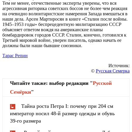
Тем не менее, отечественные эксперты уверены, что вся
агрессивная риторика советских боссов не более чем реакция
на очевидно волюнтаристские намерения Запада вмешаться в
наши дела. Арсен Мартиросян в книге «Сталин после войны.
1945–1953 годы» беспрецедентную милитаризацию СССР
объясняет ответом вождя на американские планы
бомбардировок городов СССР. Сталин, конечно, готовился к
Третьей мировой войне, уверен писатель, однако начать ее
должны были наши бывшие союзники.
Тарас Репин
Источник:
©
Русская Семерка
Читайте также: выбор редакции "
Русской
Cемёрки
"
Тайна роста Петра I: почему при 204 см
император носил 48-й размер одежды и обувь
39-го размера