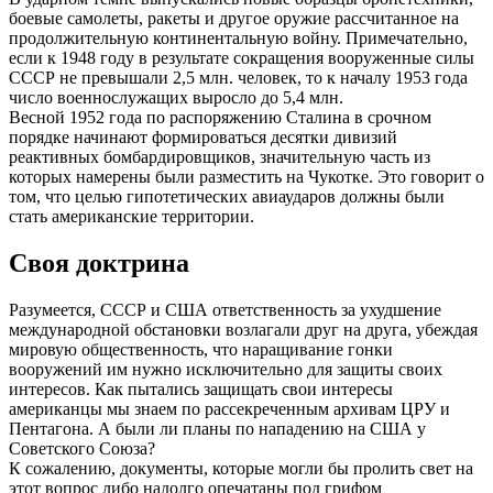
боевые самолеты, ракеты и другое оружие рассчитанное на
продолжительную континентальную войну. Примечательно,
если к 1948 году в результате сокращения вооруженные силы
СССР не превышали 2,5 млн. человек, то к началу 1953 года
число военнослужащих выросло до 5,4 млн.
Весной 1952 года по распоряжению Сталина в срочном
порядке начинают формироваться десятки дивизий
реактивных бомбардировщиков, значительную часть из
которых намерены были разместить на Чукотке. Это говорит о
том, что целью гипотетических авиаударов должны были
стать американские территории.
Своя доктрина
Разумеется, СССР и США ответственность за ухудшение
международной обстановки возлагали друг на друга, убеждая
мировую общественность, что наращивание гонки
вооружений им нужно исключительно для защиты своих
интересов. Как пытались защищать свои интересы
американцы мы знаем по рассекреченным архивам ЦРУ и
Пентагона. А были ли планы по нападению на США у
Советского Союза?
К сожалению, документы, которые могли бы пролить свет на
этот вопрос либо надолго опечатаны под грифом