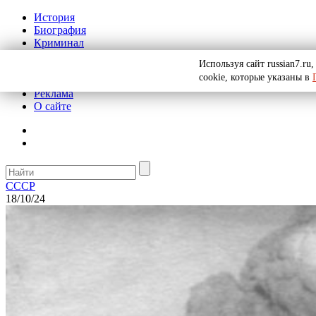
История
Биография
Криминал
СССР
Используя сайт russian7.r
Тайны
cookie, которые указаны в
Рекомендации
Реклама
О сайте
СССР
18/10/24