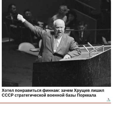
Хотел понравиться финнам: зачем Хрущев лишил
СССР стратегической военной базы Порккала