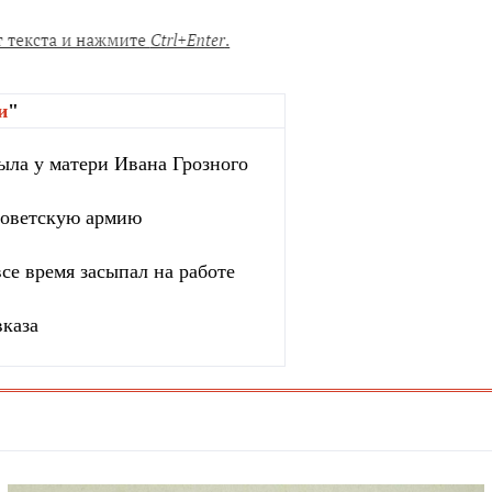
и
"
ыла у матери Ивана Грозного
 советскую армию
се время засыпал на работе
вказа