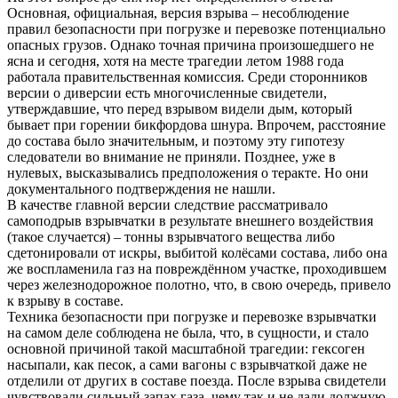
Основная, официальная, версия взрыва – несоблюдение
правил безопасности при погрузке и перевозке потенциально
опасных грузов. Однако точная причина произошедшего не
ясна и сегодня, хотя на месте трагедии летом 1988 года
работала правительственная комиссия. Среди сторонников
версии о диверсии есть многочисленные свидетели,
утверждавшие, что перед взрывом видели дым, который
бывает при горении бикфордова шнура. Впрочем, расстояние
до состава было значительным, и поэтому эту гипотезу
следователи во внимание не приняли. Позднее, уже в
нулевых, высказывались предположения о теракте. Но они
документального подтверждения не нашли.
В качестве главной версии следствие рассматривало
самоподрыв взрывчатки в результате внешнего воздействия
(такое случается) – тонны взрывчатого вещества либо
сдетонировали от искры, выбитой колёсами состава, либо она
же воспламенила газ на повреждённом участке, проходившем
через железнодорожное полотно, что, в свою очередь, привело
к взрыву в составе.
Техника безопасности при погрузке и перевозке взрывчатки
на самом деле соблюдена не была, что, в сущности, и стало
основной причиной такой масштабной трагедии: гексоген
насыпали, как песок, а сами вагоны с взрывчаткой даже не
отделили от других в составе поезда. После взрыва свидетели
чувствовали сильный запах газа, чему так и не дали должную