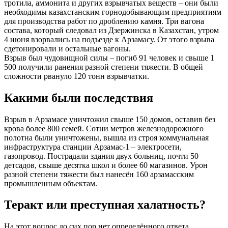
тротила, аммонита и других взрывчатых веществ – они были
необходимы казахстанским горнодобывающим предприятиям
для производства работ по дроблению камня. Три вагона
состава, который следовал из Дзержинска в Казахстан, утром
4 июня взорвались на подъезде к Арзамасу. От этого взрыва
сдетонировали и остальные вагоны.
Взрыв был чудовищной силы – погиб 91 человек и свыше 1
500 получили ранения разной степени тяжести. В общей
сложности рвануло 120 тонн взрывчатки.
Какими были последствия
Взрыв в Арзамасе уничтожил свыше 150 домов, оставив без
крова более 800 семей. Сотни метров железнодорожного
полотна были уничтожены, вышла из строя коммунальная
инфраструктура станции Арзамас-1 – электросети,
газопровод. Пострадали здания двух больниц, почти 50
детсадов, свыше десятка школ и более 60 магазинов. Урон
разной степени тяжести был нанесён 160 арзамасским
промышленным объектам.
Теракт или преступная халатность?
На этот вопрос до сих пор нет определённого ответа.