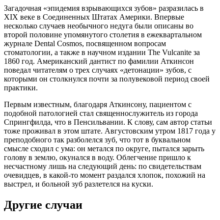
Загадочная «эпидемия взрывающихся зубов» разразилась в
XIX веке в Соединенных Штатах Америки. Впервые
несколько случаев необычного недуга были описаны во
второй половине упомянутого столетия в ежеквартальном
журнале Dental Cosmos, посвященном вопросам
стоматологии, а также в научном издании The Vulcanite за
1860 год. Американский дантист по фамилии Аткинсон
поведал читателям о трех случаях «детонации» зубов, с
которыми он столкнулся почти за полувековой период своей
практики.
Первым известным, благодаря Аткинсону, пациентом с
подобной патологией стал священнослужитель из города
Спрингфилда, что в Пенсильвании. К слову, сам автор статьи
тоже проживал в этом штате. Августовским утром 1817 года у
преподобного так разболелся зуб, что тот в буквальном
смысле сходил с ума: он метался по округе, пытался зарыть
голову в землю, окунался в воду. Облегчение пришло к
несчастному лишь на следующий день: по свидетельствам
очевидцев, в какой-то момент раздался хлопок, похожий на
выстрел, и больной зуб разлетелся на куски.
Другие случаи