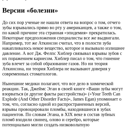
Версии «болезни»
До сих пор ученые не нашли ответа на вопрос о том, отчего
зубы взрывались прямо во рту у американцев, а также о том,
по какой причине эта странная «эпидемия» прекратилась.
Некоторые предположения специалисты все же выдвигали.
Например, тот же Аткинсон считал, что в полости зуба
накапливалось некое вещество, которое и вызывало излишнее
давление. А вот Дж. Фелпс Хиблер связывал взрывы зубов с
их поражением кариесом. Хиблер писал о том, что гниение
зуба влечет за собой образование газов. Но ни теория
Аткинсона, ни теория Хиблера не вызывают доверия у
современных стоматологов.
Нынешние медики полагают, что все дело в химической
реакции. Так, Джеймс Эган в своей книге «Ваши зубы могут
взорваться (и другие факты расстройства)» («Your Teeth Can
Explode (And Other Disorder Facts)», James Egan) упоминает о
том, что, согласно одной из распространенных версий,
взрывы провоцировали пломбы, находившиеся в зубах
пациентов. По словам Эгана, в XIX веке в состав зубных
пломб входили свинец, олово и серебро, которые
потенциально могли создать низковольтную