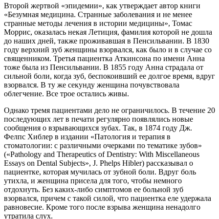
Второй жертвой «эпидемии», как утверждает автор книги
«Безумная медицина. Странные заболевания и не менее
странные методы лечения в истории медицины», Томас
Моррис, оказалась некая Летиция, фамилия которой не дошла
до наших дней, также проживавшая в Пенсильвании. В 1830
году верхний зуб женщины взорвался, как было и в случае со
священником. Третья пациентка Аткинсона по имени Анна
тоже была из Пенсильвании. В 1855 году Анна страдала от
сильной боли, когда зуб, беспокоивший ее долгое время, вдруг
взорвался. В ту же секунду женщина почувствовала
облегчение. Все трое остались живы.
Однако тремя пациентами дело не ограничилось. В течение 20
последующих лет в печати регулярно появлялись новые
сообщения о взрывающихся зубах. Так, в 1874 году Дж.
Фелпс Хиблер в издании «Патология и терапия в
стоматологии: с различными очерками по тематике зубов»
(«Pathology and Therapeutics of Dentistry: With Miscellaneous
Essays on Dental Subjects», J. Phelps Hibler) рассказывал о
пациентке, которая мучилась от зубной боли. Вдруг боль
утихла, и женщина присела для того, чтобы немного
отдохнуть. Без каких-либо симптомов ее больной зуб
взорвался, причем с такой силой, что пациентка еле удержала
равновесие. Кроме того после взрыва женщина ненадолго
утратила слух.