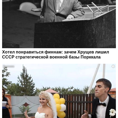
Хотел понравиться финнам: зачем Хрущев лишил
СССР стратегической военной базы Порккала
i