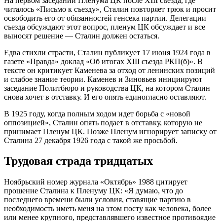
На первом заседании Пленума ЦК после XIII съезда, где
читалось «Письмо к съезду», Сталин повторяет трюк и просит
освободить его от обязанностей генсека партии. Делегации
съезда обсуждают этот вопрос, пленум ЦК обсуждает и все
выносят решение — Сталин должен остаться.
Едва стихли страсти, Сталин публикует 17 июня 1924 года в
газете «Правда» доклад «Об итогах XIII съезда РКП(б)». В
тексте он критикует Каменева за отход от ленинских позиций
и слабое знание теории. Каменев и Зиновьев инициируют
заседание Политбюро и руководства ЦК, на котором Сталин
снова хочет в отставку. И его опять единогласно оставляют.
В 1925 году, когда полным ходом идет борьба с «новой
оппозицией», Сталин опять подает в отставку, которую не
принимает Пленум ЦК. Позже Пленум игнорирует записку от
Сталина 27 декабря 1926 года с такой же просьбой.
Трудовая страда тридцатых
Ноябрьский номер журнала «Октябрь» 1988 цитирует
прошение Сталина к Пленуму ЦК: «Я думаю, что до
последнего времени были условия, ставящие партию в
необходимость иметь меня на этом посту как человека, более
или менее крупного, представлявшего известное противоядие