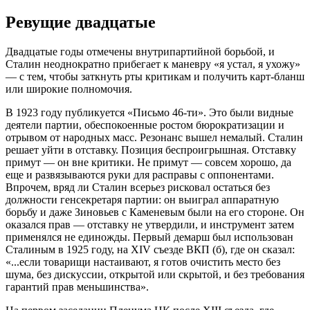
Ревущие двадцатые
Двадцатые годы отмечены внутрипартийной борьбой, и
Сталин неоднократно прибегает к маневру «я устал, я ухожу»
— с тем, чтобы заткнуть рты критикам и получить карт-бланш
или широкие полномочия.
В 1923 году публикуется «Письмо 46-ти». Это были видные
деятели партии, обеспокоенные ростом бюрократизации и
отрывом от народных масс. Резонанс вышел немалый. Сталин
решает уйти в отставку. Позиция беспроигрышная. Отставку
примут — он вне критики. Не примут — совсем хорошо, да
еще и развязываются руки для расправы с оппонентами.
Впрочем, вряд ли Сталин всерьез рисковал остаться без
должности генсекретаря партии: он выиграл аппаратную
борьбу и даже Зиновьев с Каменевым были на его стороне. Он
оказался прав — отставку не утвердили, и инструмент затем
применялся не единожды. Первый демарш был использован
Сталиным в 1925 году, на XIV съезде ВКП (б), где он сказал:
«...если товарищи настаивают, я готов очистить место без
шума, без дискуссии, открытой или скрытой, и без требования
гарантий прав меньшинства».