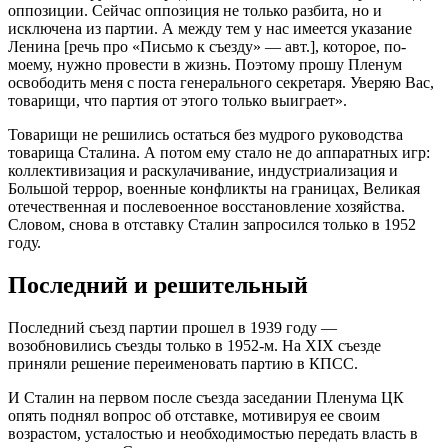
оппозиции. Сейчас оппозиция не только разбита, но и
исключена из партии. А между тем у нас имеется указание
Ленина [речь про «Письмо к съезду» — авт.], которое, по-
моему, нужно провести в жизнь. Поэтому прошу Пленум
освободить меня с поста генерального секретаря. Уверяю Вас,
товарищи, что партия от этого только выиграет».
Товарищи не решились остаться без мудрого руководства
товарища Сталина. А потом ему стало не до аппаратных игр:
коллективизация и раскулачивание, индустриализация и
Большой террор, военные конфликты на границах, Великая
отечественная и послевоенное восстановление хозяйства.
Словом, снова в отставку Сталин запросился только в 1952
году.
Последний и решительный
Последний съезд партии прошел в 1939 году —
возобновились съезды только в 1952-м. На XIX съезде
приняли решение переименовать партию в КПСС.
И Сталин на первом после съезда заседании Пленума ЦК
опять поднял вопрос об отставке, мотивируя ее своим
возрастом, усталостью и необходимостью передать власть в