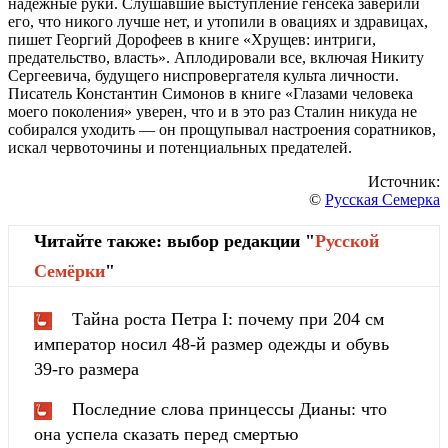
надежные руки. Слушавшие выступление генсека заверили
его, что никого лучше нет, и утопили в овациях и здравицах,
пишет Георгий Дорофеев в книге «Хрущев: интриги,
предательство, власть». Аплодировали все, включая Никиту
Сергеевича, будущего ниспровергателя культа личности.
Писатель Константин Симонов в книге «Глазами человека
моего поколения» уверен, что и в это раз Сталин никуда не
собирался уходить — он прощупывал настроения соратников,
искал червоточины и потенциальных предателей.
Источник:
©
Русская Семерка
Читайте также: выбор редакции "
Русской
Cемёрки
"
Тайна роста Петра I: почему при 204 см
император носил 48-й размер одежды и обувь
39-го размера
Последние слова принцессы Дианы: что
она успела сказать перед смертью