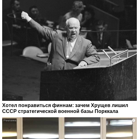
Хотел понравиться финнам: зачем Хрущев лишил
СССР стратегической военной базы Порккала
i