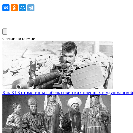
Самое читаемое
Как КГБ отомстил за гибель советских пленных в «душманско