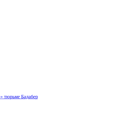
й» тюрьме Бадабер