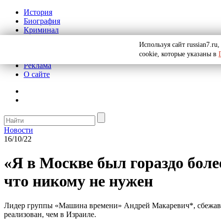
История
Биография
Криминал
СССР
Используя сайт russian7.r
Тайны
cookie, которые указаны в
Рекомендации
Реклама
О сайте
Новости
16/10/22
«Я в Москве был гораздо боле
что никому не нужен
Лидер группы «Машина времени» Андрей Макаревич*, сбежавши
реализован, чем в Израиле.