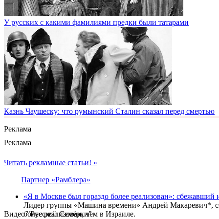
У русских с какими фамилиями предки были татарами
Казнь Чаушеску: что румынский Сталин сказал перед смертью
Реклама
Реклама
Читать рекламные статьи! »
Партнер «Рамблера»
«Я в Москве был гораздо более реализован»: сбежавший 
Лидер группы «Машина времени» Андрей Макаревич*, сбе
Видео "Русской Семёрки"
более реализован, чем в Израиле.