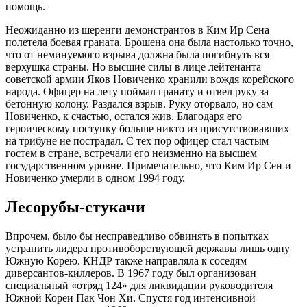
помощь.
Неожиданно из шеренги демонстрантов в Ким Ир Сена
полетела боевая граната. Брошена она была настолько точно,
что от неминуемого взрыва должна была погибнуть вся
верхушка страны. Но высшие силы в лице лейтенанта
советской армии Яков Новиченко хранили вождя корейского
народа. Офицер на лету поймал гранату и отвел руку за
бетонную колону. Раздался взрыв. Руку оторвало, но сам
Новиченко, к счастью, остался жив. Благодаря его
героическому поступку больше никто из присутствовавших
на трибуне не пострадал. С тех пор офицер стал частым
гостем в стране, встречали его неизменно на высшем
государственном уровне. Примечательно, что Ким Ир Сен и
Новиченко умерли в одном 1994 году.
Лесорубы-стукачи
Впрочем, было бы несправедливо обвинять в попытках
устранить лидера противоборствующей державы лишь одну
Южную Корею. КНДР также направляла к соседям
диверсантов-киллеров. В 1967 году был организован
специальный «отряд 124» для ликвидации руководителя
Южной Кореи Пак Чон Хи. Спустя год интенсивной