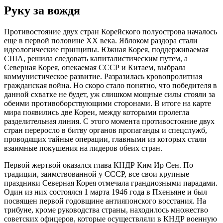
Руку за вождя
Противостояние двух стран Корейского полуострова началось
еще в первой половине XX века. Яблоком раздора стали
идеологические принципы. Южная Корея, поддерживаемая
США, решила следовать капиталистическим путем, а
Северная Корея, опекаемая СССР и Китаем, выбрала
коммунистическое развитие. Разразилась кровопролитная
гражданская война. Но скоро стало понятно, что победителя в
данной схватке не будет, уж слишком мощные силы стояли за
обеими противоборствующими сторонами. В итоге на карте
мира появились две Кореи, между которыми пролегла
разделительная линия. С этого момента противостояние двух
стран переросло в битву органов пропаганды и спецслужб,
проводящих тайные операции, главными из которых стали
взаимные покушения на лидеров обеих стран.
Первой жертвой оказался глава КНДР Ким Ир Сен. По
традиции, заимствованной у СССР, все свои крупные
праздники Северная Корея отмечала грандиозными парадами.
Один из них состоялся 1 марта 1946 года в Пхеньяне и был
посвящен первой годовщине антияпонского восстания. На
трибуне, кроме руководства страны, находилось множество
советских офицеров, которые осуществляли в КНДР военную