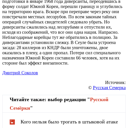
подготовки в январе 1968 года диверсанты, переодевшись в
форму солдат Южной Кореи, перешли границу и углубились
на территорию врага. Вскоре при переправе через реку они
повстречали местных лесорубов. По всем законам тайных
операций случайных свидетелей следовало убрать. Но
диверсанты сжалились над лесорубами и отпустили их,
исходя из соображений, что все они одна нация. Напрасно.
Неблагодарные корейцы тут же обратились в полицию. За
диверсантами установили слежку. В Сеуле была устроена
засада: 28 киллеров из КНДР были уничтожены, двое
оказались в плену, а один пропал. Потери сил специального
назначения Южной Кореи составили 66 человек, хотя на их
стороне был эффект внезапности.
Дмитрий Соколов
Источник:
©
Русская Семерка
Читайте также: выбор редакции "
Русской
Cемёрки
"
Кого нельзя было трогать в штыковой атаке