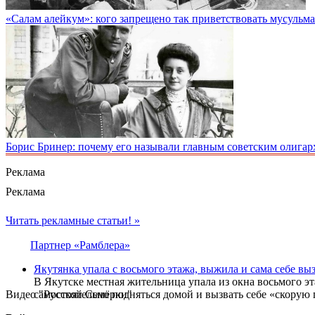
«Салам алейкум»: кого запрещено так приветствовать мусульм
Борис Бринер: почему его называли главным советским олигар
Реклама
Реклама
Читать рекламные статьи! »
Партнер «Рамблера»
Якутянка упала с восьмого этажа, выжила и сама себе вы
В Якутске местная жительница упала из окна восьмого эт
Видео "Русской Семёрки"
самостоятельно подняться домой и вызвать себе «скорую