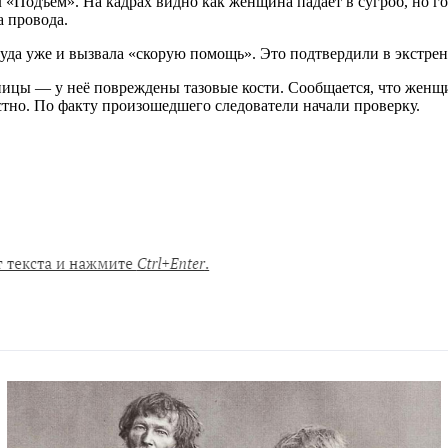
л «Подъём». На кадрах видно как женщина падает в сугроб, но 
а провода.
куда уже и вызвала «скорую помощь». Это подтвердили в экстре
ицы — у неё повреждены тазовые кости. Сообщается, что женщин
тно. По факту произошедшего следователи начали проверку.