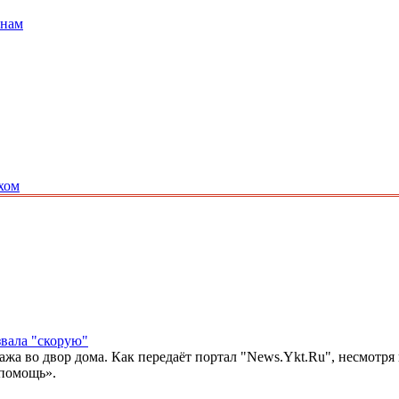
анам
хом
звала "скорую"
ажа во двор дома. Как передаёт портал "News.Ykt.Ru", несмотря
 помощь».