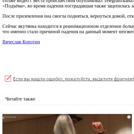
Позже видео с места происшествия опубликовал Telegram-кана
«Подъёма», во время падения пострадавшая также зацепилась з
После приземления она смогла подняться, вернуться домой, от
Сейчас якутянка находится в реанимационном отделении больн
что именно стало причиной падения на данный момент неизвес
Вячеслав Коротин
Читайте также
i