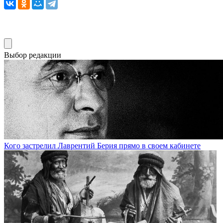
Выбор редакции
Кого застрелил Лаврентий Берия прямо в своем кабинете