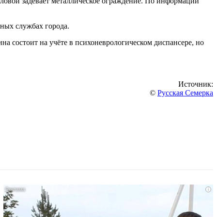
головой задевает металлическое ограждение. По информации
нных службах города.
а состоит на учёте в психоневрологическом диспансере, но
Источник:
©
Русская Семерка
i