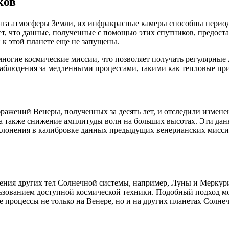
ков
нга атмосферы Земли, их инфракрасные камеры способны периоди
ет, что данные, полученные с помощью этих спутников, предос
 к этой планете еще не запущены.
огие космические миссии, что позволяет получать регулярные 
 наблюдения за медленными процессами, такими как тепловые п
ражений Венеры, полученных за десять лет, и отследили измене
 а также снижение амплитуды волн на больших высотах. Эти да
клонения в калибровке данных предыдущих венерианских миссий
чения других тел Солнечной системы, например, Луны и Меркур
ьзованием доступной космической техники. Подобный подход мо
 процессы не только на Венере, но и на других планетах Солне