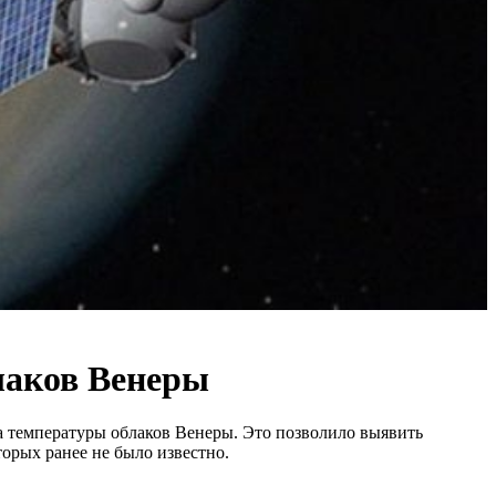
лаков Венеры
а температуры облаков Венеры. Это позволило выявить
орых ранее не было известно.