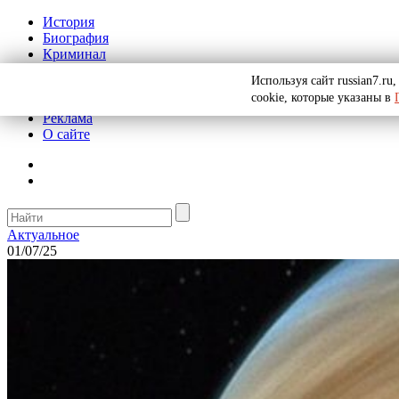
История
Биография
Криминал
СССР
Используя сайт russian7.r
Тайны
cookie, которые указаны в
Рекомендации
Реклама
О сайте
Актуальное
01/07/25