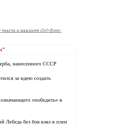
и
"
ерба, нанесенного СССР
тился за идею создать
, означающего «победить» в
й Лебедь без боя взял в плен