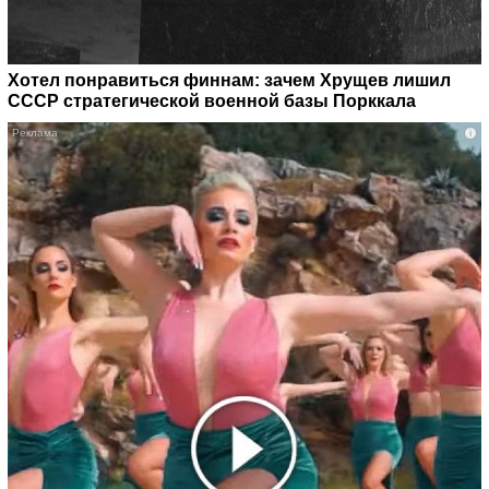
Хотел понравиться финнам: зачем Хрущев лишил
СССР стратегической военной базы Порккала
i