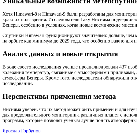
Уникальные возможности метеоспутни
Хотя Himawari-8 и Himawari-9 были разработаны для монитори
краю их поля зрения. Исследователь Гаку Нисияма подчеркива
Венеры, особенно в условиях, когда новые космические миссии
Спутники Himawari функционируют значительно дольше, чем мн
на орбите как минимум до 2029 года, что особенно важно для
Анализ данных и новые открытия
В ходе своего исследования ученые проанализировали 437 изоб
колебания температур, связанные с атмосферными приливами,
атмосферы Венеры. Кроме того, исследователи обнаружили от
исследований.
Перспективы применения метода
Нисияма уверен, что их метод может быть применен и для изу
для продолжительного мониторинга различных планет с испол
программ, которые позволят ученым лучше понять атмосферные
Ярослав Горбунов