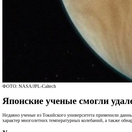
ФОТО: NASA/JPL-Caltech
Японские ученые смогли удал
Недавно ученые из Токийского университета применили данные
характер многолетних температурных колебаний, а также обна