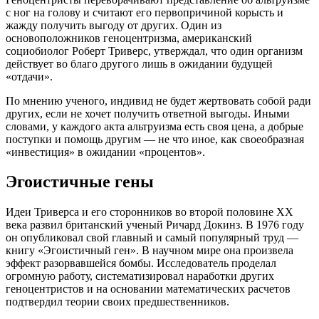
с ног на голову и считают его первопричиной корысть и
жажду получить выгоду от других. Один из
основоположников геноцентризма, американский
социобиолог Роберт Триверс, утверждал, что один организм
действует во благо другого лишь в ожидании будущей
«отдачи».
По мнению ученого, индивид не будет жертвовать собой ради
других, если не хочет получить ответной выгоды. Иными
словами, у каждого акта альтруизма есть своя цена, а добрые
поступки и помощь другим — не что иное, как своеобразная
«инвестиция» в ожидании «процентов».
Эгоистичные гены
Идеи Триверса и его сторонников во второй половине XX
века развил британский ученый Ричард Докинз. В 1976 году
он опубликовал свой главный и самый популярный труд —
книгу «Эгоистичный ген». В научном мире она произвела
эффект разорвавшейся бомбы. Исследователь проделал
огромную работу, систематизировал наработки других
геноцентристов и на основании математических расчетов
подтвердил теории своих предшественников.