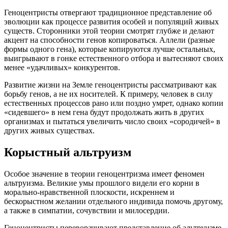
Геноцентристы отвергают традиционное представление об
эволюции как процессе развития особей и популяций живых
существ. Сторонники этой теории смотрят глубже и делают
акцент на способности генов копироваться. Аллели (разные
формы одного гена), которые копируются лучше остальных,
выигрывают в гонке естественного отбора и вытесняют своих
менее «удачливых» конкурентов.
Развитие жизни на Земле геноцентристы рассматривают как
борьбу генов, а не их носителей. К примеру, человек в силу
естественных процессов рано или поздно умрет, однако копии
«сидевшего» в нем гена будут продолжать жить в других
организмах и пытаться увеличить число своих «сородичей» в
других живых существах.
Корыстный альтруизм
Особое значение в теории геноцентризма имеет феномен
альтруизма. Великие умы прошлого видели его корни в
морально-нравственной плоскости, искреннем и
бескорыстном желании отдельного индивида помочь другому,
а также в симпатии, сочувствии и милосердии.
Геноцентристы переворачивают представление об альтруизме