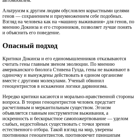
автомобилем.
Альтруизм к другим людям обусловлен корыстными целями
генов — сохранением и приумножением себе подобных.
Взгляд на человека как на «машину выживания» для генов, по
мнению Докинза и его сторонников, позволяет лучше понять
и объяснить его поведение.
Опасный подход
Критики Докинза и его единомышленников отказываются
считать гены главным звеном эволюции. По мнению
американского биолога Стивена Гулда, гены не выживают в
одиночку и вынуждены действовать в едином организме
вместе с другими молекулами. Ученый обвинил
геноцентристов в искажении логики дарвинизма.
Нередко критики касаются и морально-нравственной стороны
вопроса. В теории геноцентристов человек предстает
расчетливым и меркантильным существом. Эгоизм
объявляется главным инструментом выживания, а
искренность и бескорыстное самопожертвование — уделом
слабых, недостойных существовать с точки зрения
естественного отбора. Такой взгляд на мир, уверены
противники геноцентристов, противоречит принципам