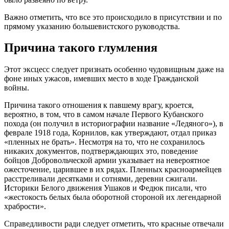
Важно отметить, что все это происходило в присутствии и по
прямому указанию большевистского руководства.
Причина такого глумления
Этот эксцесс следует признать особенно чудовищным даже на
фоне иных ужасов, имевших место в ходе Гражданской
войны.
Причина такого отношения к павшему врагу, кроется,
вероятно, в том, что в самом начале Первого Кубанского
похода (он получил в историографии название «Ледяного»), в
феврале 1918 года, Корнилов, как утверждают, отдал приказ
«пленных не брать». Несмотря на то, что не сохранилось
никаких документов, подтверждающих это, поведение
бойцов Добровольческой армии указывает на невероятное
ожесточение, царившее в их рядах. Пленных красноармейцев
расстреливали десятками и сотнями, деревни сжигали.
Историки Белого движения Ушаков и Федюк писали, что
«жестокость белых была оборотной стороной их легендарной
храбрости».
Справедливости ради следует отметить, что красные отвечали