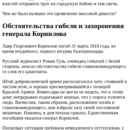
властей отправить труп на городскую бойню и там сжечь.
Чем же было вызвано это проявление массовой дикости?
Обстоятельства гибели и захоронения
генерала Корнилова
Лавр Георгиевич Корнилов погиб 31 марта 1918 года, во
время неудачного, первого штурма Екатеринодара.
Русский журналист Роман Гуль, очевидец событий с белой
стороны, описал обстоятельства гибели главнокомандующего
со слов его адъютанта.
Штаб добровольческой армии располагался в хате, стоявшей в
чистом поле, и хорошо просматривавшейся с позиций
Красной Армии. Комиссары не могли не видеть, что к этому
дому непрерывно подъезжают конные, что у порога толпятся
люди. Вычислив, таким образом, расположение штаба и
главнокомандующего, они избрали хату своей постоянной
мишенью. Наконец, в дом попала граната. Единственным
погибшим оказался генерал Корнилов.
Поскольку ситуация требовала немедленного отступления, у