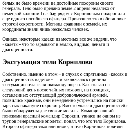
белых не было времени на достойные похороны своего
генерала. Тело было предано земле 2 апреля недалеко от
немецкой колонии Гначбау, рядом с Корниловым похоронили
еще одного погибшего офицера. Произошло это в обстановке
строгой секретности. Могилы сравняли с землей, их
координаты знали лишь несколько человек.
Однако, некоторые казаки из местных все же видели, что
«кадеты» что-то зарывают в землю, видимо, деньги и
драгоценности.
Эксгумация тела Корнилова
Собственно, именно в этом – в слухах о спрятанных «кассах и
драгоценностях кадетов» — и заключалась причина
эксгумации тела главнокомандующего. Как только на
следующий день после тайных похорон, на позициях,
оставленных отступающей добровольческой армией,
появились красные, они немедленно устремились на поиски
зарытых накануне сокровищ. Вместо «касс и драгоценностей»
были обнаружены две свежие могилы. Командовавший
поисками красный командир Сорокин, увидев на одном из
трупов генеральские эполеты, понял, что это тело Корнилова.
Второго офицера закопали вновь, а тело Корнилова повезли