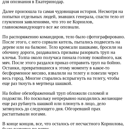
для опознания в Екатеринодар.
Далее произошла та самая чудовищная история. Несмотря на
попытки отдельных людей, знавших генерала, спасти тело от
глумления заявлениями, что это не Корнилов,
главнокомандующего все же опознали.
По распоряжению командиров, тело было сфотографировано.
После этого, с него сорвали китель, пытались подвесить на
дереве или на балконе. Тело кромсали шашками, бросили на
обочину дороги, раздавались призывы разорвать труп на
клочья. Толпа около получаса пинала голову покойного, как
мяч. После этого раздался приказ отправить труп на бойню.
Останки, превратившиеся к этому моменту в какое-то
бесформенное месиво, взвалили на телегу и повезли через
весь город. Многие старались вспрыгнуть на телегу, чтобы
еще раз ткнуть в мертвеца шашкой.
На бойне обезображенный труп обложили соломой и
подожгли. Но поскольку непрерывно находились желающие
еще раз рубануть шашкой или плюнуть в лицо, дело
затянулось до следующего дня. Обгоревший прах
растаптывали ногами.
В конце концов, все, что осталось от несчастного Корнилова,
было развеяно по ветру.