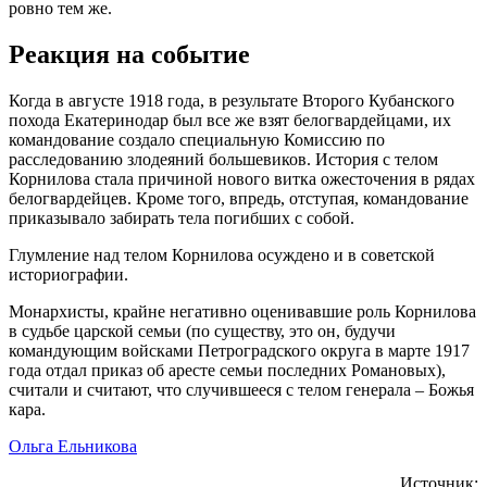
ровно тем же.
Реакция на событие
Когда в августе 1918 года, в результате Второго Кубанского
похода Екатеринодар был все же взят белогвардейцами, их
командование создало специальную Комиссию по
расследованию злодеяний большевиков. История с телом
Корнилова стала причиной нового витка ожесточения в рядах
белогвардейцев. Кроме того, впредь, отступая, командование
приказывало забирать тела погибших с собой.
Глумление над телом Корнилова осуждено и в советской
историографии.
Монархисты, крайне негативно оценивавшие роль Корнилова
в судьбе царской семьи (по существу, это он, будучи
командующим войсками Петроградского округа в марте 1917
года отдал приказ об аресте семьи последних Романовых),
считали и считают, что случившееся с телом генерала – Божья
кара.
Ольга Ельникова
Источник: