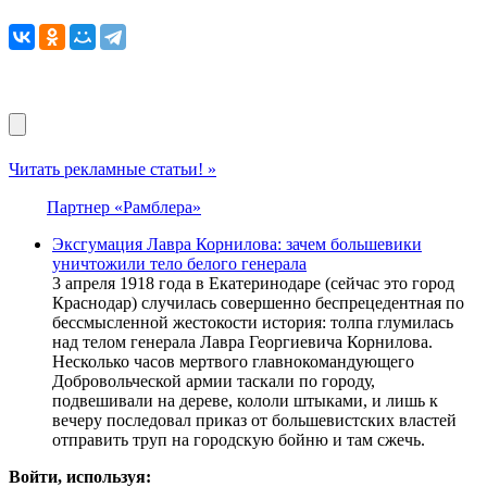
Читать рекламные статьи! »
Партнер «Рамблера»
Эксгумация Лавра Корнилова: зачем большевики
уничтожили тело белого генерала
3 апреля 1918 года в Екатеринодаре (сейчас это город
Краснодар) случилась совершенно беспрецедентная по
бессмысленной жестокости история: толпа глумилась
над телом генерала Лавра Георгиевича Корнилова.
Несколько часов мертвого главнокомандующего
Добровольческой армии таскали по городу,
подвешивали на дереве, кололи штыками, и лишь к
вечеру последовал приказ от большевистских властей
отправить труп на городскую бойню и там сжечь.
Войти, используя: