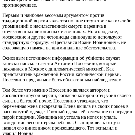
противоречивее.
Первым и наиболее весомым аргументом против
традиционной версии является полное отсутствие каких-либо
упоминаний о насильственной смерти царевича в
отечественных летописных источниках. Новгородские,
московские и другие летописцы единодушно используют
стандартную формулу: «Преставися Иоанн Иоаннович», не
содержащую намека на криминальные обстоятельства.
Основным источником информации об убийстве служат
записки папского легата Антонио Поссевино, который
находился в Москве с дипломатической миссией. Как
представитель враждебной России католической церкви,
Поссевино вряд ли мог быть объективным наблюдателем.
Тем более что именно Поссевино являлся автором и
абсолютно другой версии, согласно которой отец убил своего
сына на бытовой почве. Поссевино утверждал, что
беременная жена цесаревича Елена вышла из своих покоев в
распахнутой одежде. Грозный сделал ей замечание и наградил
парой пощечин. Женщина не устояла на ногах и упала,
вследствие чего потеряла ребенка. Сын пришел к отцу и
назвал его виновником произошедшего. Тот вспылил и
ударил Иоанна.