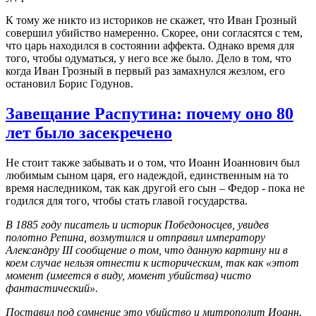
К тому же никто из историков не скажет, что Иван Грозный
совершил убийство намеренно. Скорее, они согласятся с тем,
что царь находился в состоянии аффекта. Однако время для
того, чтобы одуматься, у него все же было. Дело в том, что
когда Иван Грозный в первый раз замахнулся жезлом, его
остановил Борис Годунов.
Завещание Распутина: почему оно 80
лет было засекречено
Не стоит также забывать и о том, что Иоанн Иоаннович был
любимым сыном царя, его надеждой, единственным на то
время наследником, так как другой его сын – Федор - пока не
годился для того, чтобы стать главой государства.
В 1885 году писатель и историк Победоносцев, увидев
полотно Репина, возмутился и отправил императору
Александру III сообщение о том, что данную картину ни в
коем случае нельзя отнести к историческим, так как «этот
момент (имеется в виду, момент убийства) чисто
фантастический».
Поставил под сомнение это убийство и митрополит Иоанн.