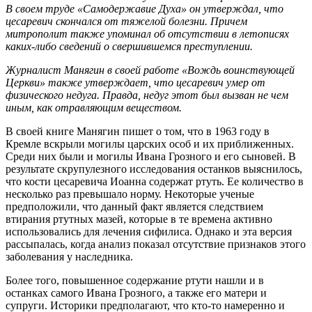
В своем труде «Самодержавие Духа» он утверждал, что
цесаревич скончался от тяжелой болезни. Причем
митрополит также упоминал об отсутствии в летописях
каких-либо сведений о свершившемся преступлении.
Журналист Манягин в своей работе «Вождь воинствующей
Церкви» также утверждает, что цесаревич умер от
физического недуга. Правда, недуг этот был вызван не чем
иным, как отравляющим веществом.
В своей книге Манягин пишет о том, что в 1963 году в
Кремле вскрыли могилы царских особ и их приближенных.
Среди них были и могилы Ивана Грозного и его сыновей. В
результате скрупулезного исследования останков выяснилось,
что кости цесаревича Иоанна содержат ртуть. Ее количество в
несколько раз превышало норму. Некоторые ученые
предположили, что данный факт является следствием
втирания ртутных мазей, которые в те времена активно
использовались для лечения сифилиса. Однако и эта версия
рассыпалась, когда анализ показал отсутствие признаков этого
заболевания у наследника.
Более того, повышенное содержание ртути нашли и в
останках самого Ивана Грозного, а также его матери и
супруги. Историки предполагают, что кто-то намеренно и