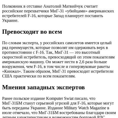
Полковник в отставке Анатолий Матвийчук считает
российские перехватчики МиГ-31 «убийцами» американских
истребителей F-16, которые Запад планирует поставить
Украине.
Превосходит во всем
По словам эксперта, у российских самолетов имеется целый
ряд преимуществ, которые позволят им одерживать верх в
противостоянии с F-16. Так, МиГ-31 — это высотный
скоростной истребитель, превосходящий оп этим показателям
американскую машину. Он может нести в 2,6 раза больше
вооружения, чем F-16, в том числе и гиперзвуковые ракеты
«Кинжал». Таким образом, МиГ-31 превосходит истребители
США практически по всем показателям.
Мнения западных экспертов
Ранее польское издание Komputer Swiat писало, что
МиГ-31БМ станут серьезной угрозой для F-16, которые могут
быть переданы Украине. Издание Military Watch Magazine в
июле отмечало, что МиГ-31БМ востребованы благодаря своим
летным характеристикам и возможностям бортовой РЛС,