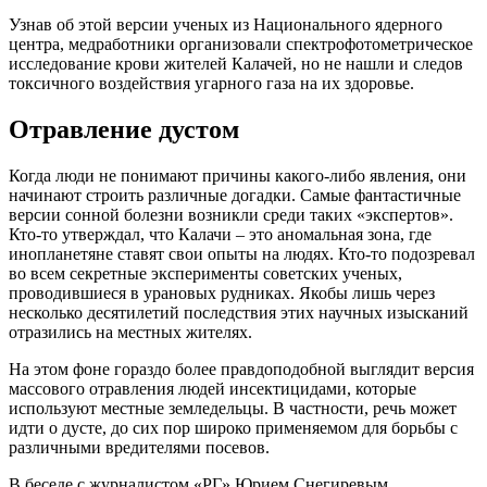
Узнав об этой версии ученых из Национального ядерного
центра, медработники организовали спектрофотометрическое
исследование крови жителей Калачей, но не нашли и следов
токсичного воздействия угарного газа на их здоровье.
Отравление дустом
Когда люди не понимают причины какого-либо явления, они
начинают строить различные догадки. Самые фантастичные
версии сонной болезни возникли среди таких «экспертов».
Кто-то утверждал, что Калачи – это аномальная зона, где
инопланетяне ставят свои опыты на людях. Кто-то подозревал
во всем секретные эксперименты советских ученых,
проводившиеся в урановых рудниках. Якобы лишь через
несколько десятилетий последствия этих научных изысканий
отразились на местных жителях.
На этом фоне гораздо более правдоподобной выглядит версия
массового отравления людей инсектицидами, которые
используют местные земледельцы. В частности, речь может
идти о дусте, до сих пор широко применяемом для борьбы с
различными вредителями посевов.
В беседе с журналистом «РГ» Юрием Снегиревым