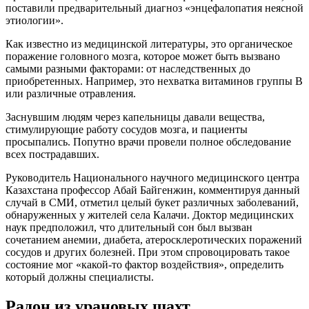
поставили предварительный диагноз «энцефалопатия неясной
этиологии».
Как известно из медицинской литературы, это органическое
поражение головного мозга, которое может быть вызвано
самыми разными факторами: от наследственных до
приобретенных. Например, это нехватка витаминов группы В
или различные отравления.
Заснувшим людям через капельницы давали вещества,
стимулирующие работу сосудов мозга, и пациенты
просыпались. Попутно врачи провели полное обследование
всех пострадавших.
Руководитель Национального научного медицинского центра
Казахстана профессор Абай Байгенжин, комментируя данный
случай в СМИ, отметил целый букет различных заболеваний,
обнаруженных у жителей села Калачи. Доктор медицинских
наук предположил, что длительный сон был вызван
сочетанием анемии, диабета, атеросклеротических поражений
сосудов и других болезней. При этом спровоцировать такое
состояние мог «какой-то фактор воздействия», определить
который должны специалисты.
Радон из урановых шахт