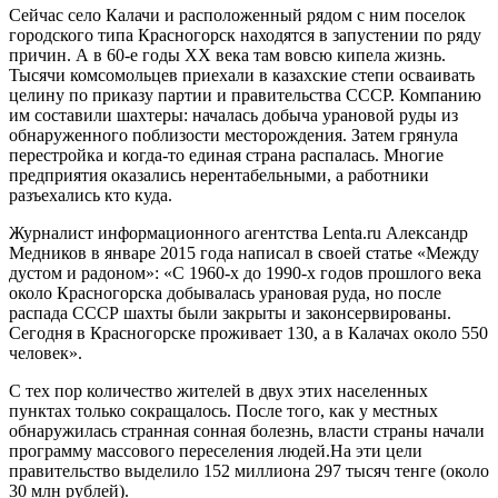
Сейчас село Калачи и расположенный рядом с ним поселок
городского типа Красногорск находятся в запустении по ряду
причин. А в 60-е годы ХХ века там вовсю кипела жизнь.
Тысячи комсомольцев приехали в казахские степи осваивать
целину по приказу партии и правительства СССР. Компанию
им составили шахтеры: началась добыча урановой руды из
обнаруженного поблизости месторождения. Затем грянула
перестройка и когда-то единая страна распалась. Многие
предприятия оказались нерентабельными, а работники
разъехались кто куда.
Журналист информационного агентства Lenta.ru Александр
Медников в январе 2015 года написал в своей статье «Между
дустом и радоном»: «С 1960-х до 1990-х годов прошлого века
около Красногорска добывалась урановая руда, но после
распада СССР шахты были закрыты и законсервированы.
Сегодня в Красногорске проживает 130, а в Калачах около 550
человек».
С тех пор количество жителей в двух этих населенных
пунктах только сокращалось. После того, как у местных
обнаружилась странная сонная болезнь, власти страны начали
программу массового переселения людей.На эти цели
правительство выделило 152 миллиона 297 тысяч тенге (около
30 млн рублей).