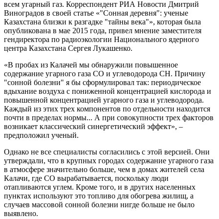
всем угарный газ. Корреспондент РИА Новости Дмитрий
Виноградов в своей статье «"Сонная деревня": ученые
Казахстана близки к разгадке "тайны века"», которая была
опубликована в мае 2015 года, привел мнение заместителя
гендиректора по радиоэкологии Национального ядерного
центра Казахстана Сергея Лукашенко.
«В пробах из Калачей мы обнаружили повышенное
содержание угарного газа CO и углеводорода СН. Причину
"сонной болезни" я бы сформулировал так: периодическое
вдыхание воздуха с пониженной концентрацией кислорода и
повышенной концентрацией угарного газа и углеводорода.
Каждый из этих трех компонентов по отдельности находится
почти в пределах нормы... А при совокупности трех факторов
возникает классический синергетический эффект», –
предположил ученый.
Однако не все специалисты согласились с этой версией. Они
утверждали, что в крупных городах содержание угарного газа
в атмосфере значительно больше, чем в домах жителей села
Калачи, где СО вырабатывается, поскольку люди
отапливаются углем. Кроме того, и в других населенных
пунктах используют это топливо для обогрева жилищ, а
случаев массовой сонной болезни нигде больше не было
выявлено.