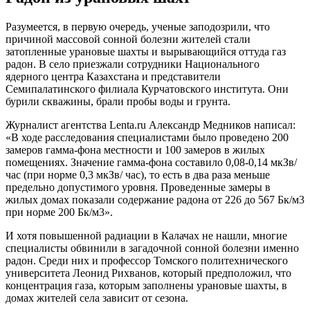
Разумеется, в первую очередь, ученые заподозрили, что
причиной массовой сонной болезни жителей стали
затопленные урановые шахты и вырывающийся оттуда газ
радон. В село приезжали сотрудники Национального
ядерного центра Казахстана и представители
Семипалатинского филиала Курчатовского института. Они
бурили скважины, брали пробы воды и грунта.
Журналист агентства Lenta.ru Александр Медников написал:
«В ходе расследования специалистами было проведено 200
замеров гамма-фона местности и 100 замеров в жилых
помещениях. Значение гамма-фона составило 0,08-0,14 мкЗв/
час (при норме 0,3 мкЗв/ час), то есть в два раза меньше
предельно допустимого уровня. Проведенные замеры в
жилых домах показали содержание радона от 226 до 567 Бк/м3
при норме 200 Бк/м3».
И хотя повышенной радиации в Калачах не нашли, многие
специалисты обвинили в загадочной сонной болезни именно
радон. Среди них и профессор Томского политехнического
университета Леонид Рихванов, который предположил, что
концентрация газа, которым заполнены урановые шахты, в
домах жителей села зависит от сезона.