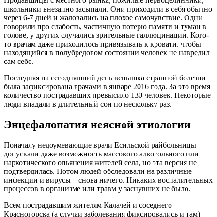
Продавщицы с местного рынка, пожилые первоцелинники,
школьники внезапно засыпали. Они приходили в себя обычно
через 6-7 дней и жаловались на плохое самочувствие. Одни
говорили про слабость, частичную потерю памяти и туман в
голове, у других случались зрительные галлюцинации. Кого-
то врачам даже приходилось привязывать к кровати, чтобы
находящийся в полубредовом состоянии человек не навредил
сам себе.
Последняя на сегодняшний день вспышка странной болезни
была зафиксирована врачами в январе 2016 года. За это время
количество пострадавших превысило 130 человек. Некоторые
люди впадали в длительный сон по нескольку раз.
Энцефалопатия неясной этиологии
Поначалу недоумевающие врачи Есильской райбольницы
допускали даже возможность массового алкогольного или
наркотического опьянения жителей села, но эта версия не
подтвердилась. Потом людей обследовали на различные
инфекции и вирусы – снова ничего. Никаких воспалительных
процессов в организме или травм у заснувших не было.
Всем пострадавшим жителям Калачей и соседнего
Красногорска (а случаи заболевания фиксировались и там)