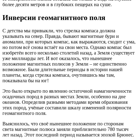
более десяти метров и в глубоких пещерах на суше.
Инверсии геомагнитного поля
С детства мы привыкли, что стрелка компаса должна
указывать на север. Правда, бывают магнитные бури и
аномалии, при которых компас, как выражаются, сходит с ума,
но потом всё снова встаёт на свои места. Однако компас был
изобретён всего несколько столетий назад, а Земля существует
уже миллиарды лет. И вот оказалось, что нынешнее
положение магнитных полюсов у Земли – не единственно
возможное. Были длительные периоды в истории нашей
планеты, когда стрелка компаса, очутившись мы там,
показывала бы на юг!
Это было открыто по явлению остаточной намагниченности
осадочных пород в разных местах Земли, особенно на дне
океанов. Определив разными методами время образования
этих пород, учёные составили шкалу изменений полярности
геомагнитного поля.
Выяснилось, что своё нынешнее положение по сторонам
света магнитные полюса заняли приблизительно 780 тысяч
лет назад. Этот последний период называется эпохой Брюнес.