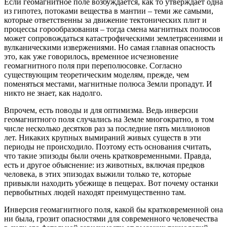
Если геомагнитное поле возбуждается, как то утверждает одна
из гипотез, потоками вещества в мантии – теми же самыми,
которые ответственны за движение тектонических плит и
процессы горообразования – тогда смена магнитных полюсов
может сопровождаться катастрофическими землетрясениями и
вулканическими извержениями. Но самая главная опасность
это, как уже говорилось, временное исчезновение
геомагнитного поля при переполюсовке. Согласно
существующим теоретическим моделям, прежде, чем
поменяться местами, магнитные полюса Земли пропадут. И
никто не знает, как надолго.
Впрочем, есть поводы и для оптимизма. Ведь инверсии
геомагнитного поля случались на Земле многократно, в том
числе несколько десятков раз за последние пять миллионов
лет. Никаких крупных вымираний живых существ в эти
периоды не происходило. Поэтому есть основания считать,
что такие эпизоды были очень кратковременными. Правда,
есть и другое объяснение: из животных, включая предков
человека, в этих эпизодах выжили только те, которые
привыкли находить убежище в пещерах. Вот почему останки
первобытных людей находят преимущественно там.
Инверсия геомагнитного поля, какой бы кратковременной она
ни была, грозит опасностями для современного человечества