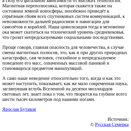
в силу его фатальной зависимости от высоких технологий.
Магнитная переполюсовка, которая скажется также на
состоянии земной ионосферы, неизбежно приведёт к
серьёзным сбоям всех спутниковых систем коммуникаций, к
невозможности дальней радиосвязи и навигации для
самолётов и кораблей. Наша цивилизация тогда в мгновение
ока может скатиться на технический уровень средневековья,
что грозит непредсказуемыми социальными последствиями.
Проще говоря, главная опасность для человечества, в случае
смены магнитных полюсов, это, как и при других природных
катастрофах, сам человек, стихийное и непредсказуемое
поведение его масс, охваченных массовой паникой и
становящихся предметом манипуляций.
А само наше неведение относительно того, когда и как это
может наступить, показывает, как же мало современная наука,
заглянувшая вглубь Вселенной на десятки миллиардов
световых лет, знает пока о том, что творится на глубине всего
шести тысяч километров под нашими ногами.
Ярослав Бутаков
Источник:
©
Русская Семерка