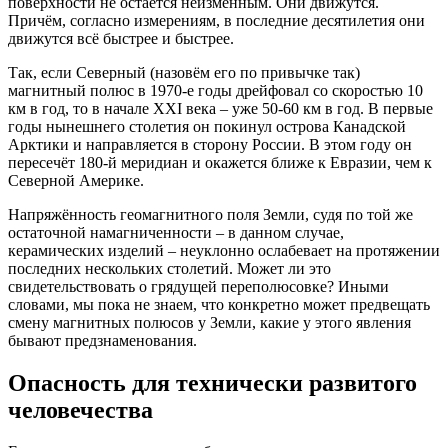
поверхности не остаётся неизменным. Они движутся.
Причём, согласно измерениям, в последние десятилетия они
движутся всё быстрее и быстрее.
Так, если Северный (назовём его по привычке так)
магнитный полюс в 1970-е годы дрейфовал со скоростью 10
км в год, то в начале XXI века – уже 50-60 км в год. В первые
годы нынешнего столетия он покинул острова Канадской
Арктики и направляется в сторону России. В этом году он
пересечёт 180-й меридиан и окажется ближе к Евразии, чем к
Северной Америке.
Напряжённость геомагнитного поля Земли, судя по той же
остаточной намагниченности – в данном случае,
керамических изделий – неуклонно ослабевает на протяжении
последних нескольких столетий. Может ли это
свидетельствовать о грядущей переполюсовке? Иными
словами, мы пока не знаем, что конкретно может предвещать
смену магнитных полюсов у Земли, какие у этого явления
бывают предзнаменования.
Опасность для технически развитого
человечества