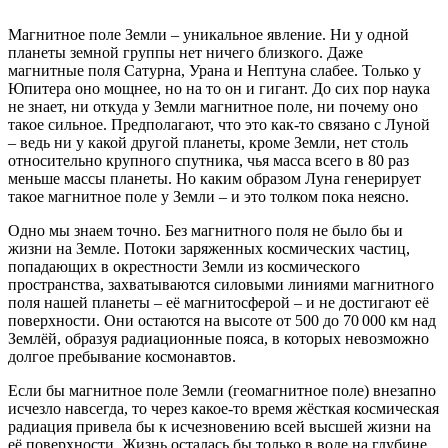
Магнитное поле Земли – уникальное явление. Ни у одной
планеты земной группы нет ничего близкого. Даже
магнитные поля Сатурна, Урана и Нептуна слабее. Только у
Юпитера оно мощнее, но на то он и гигант. До сих пор наука
не знает, ни откуда у Земли магнитное поле, ни почему оно
такое сильное. Предполагают, что это как-то связано с Луной
– ведь ни у какой другой планеты, кроме Земли, нет столь
относительно крупного спутника, чья масса всего в 80 раз
меньше массы планеты. Но каким образом Луна генерирует
такое магнитное поле у Земли – и это толком пока неясно.
Одно мы знаем точно. Без магнитного поля не было бы и
жизни на Земле. Потоки заряженных космических частиц,
попадающих в окрестности Земли из космического
пространства, захватываются силовыми линиями магнитного
поля нашей планеты – её магнитосферой – и не достигают её
поверхности. Они остаются на высоте от 500 до 70 000 км над
Землёй, образуя радиационные пояса, в которых невозможно
долгое пребывание космонавтов.
Если бы магнитное поле Земли (геомагнитное поле) внезапно
исчезло навсегда, то через какое-то время жёсткая космическая
радиация привела бы к исчезновению всей высшей жизни на
её поверхности. Жизнь осталась бы только в воде на глубине