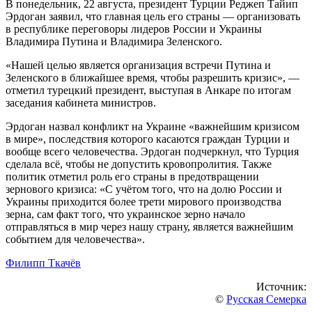
В понедельник, 22 августа, президент Турции Реджеп Тайип
Эрдоган заявил, что главная цель его страны — организовать
в республике переговоры лидеров России и Украины
Владимира Путина и Владимира Зеленского.
«Нашей целью является организация встречи Путина и
Зеленского в ближайшее время, чтобы разрешить кризис», —
отметил турецкий президент, выступая в Анкаре по итогам
заседания кабинета министров.
Эрдоган назвал конфликт на Украине «важнейшим кризисом
в мире», последствия которого касаются граждан Турции и
вообще всего человечества. Эрдоган подчеркнул, что Турция
сделала всё, чтобы не допустить кровопролития. Также
политик отметил роль его страны в предотвращении
зернового кризиса: «С учётом того, что на долю России и
Украины приходится более трети мирового производства
зерна, сам факт того, что украинское зерно начало
отправляться в мир через нашу страну, является важнейшим
событием для человечества».
Филипп Ткачёв
Источник:
©
Русская Семерка