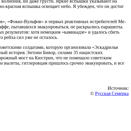
ни волнения, ни даже грусти. Яркие вспышки указывают на
аво-красная вспышка освещает небо. Я убежден, что он достиг
в», «Фокке-Вульфов» и первых реактивных истребителей Me-
аффе, пытавшихся эвакуироваться, не раскрылись парашюты.
х результатов: хотя немецким «камикадзе» и удалось сбить
 рейха сил уже не осталось.
советскими солдатами, которую организовала «Эскадрилья
нный историк Энтони Бивор, силами 35 нацистских
одорожный мост на Кюстрин, что не помешало советским
и вылеты, гитлеровцам пришлось срочно эвакуировать, и все
Источник:
©
Русская Семерка