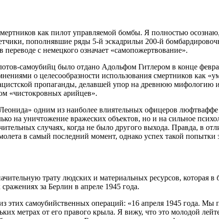
смертников как пилот управляемой бомбы. Я полностью осознаю, 
етчики, пополнявшие ряды 5-й эскадрильи 200-й бомбардировоч
в переводе с немецкого означает «самопожертвование».
лотов-самоубийц было отдано Адольфом Гитлером в конце феврал
мнениями о целесообразности использования смертников как «ум
цистской пропаганды, делавшей упор на древнюю мифологию и ч
ром «чистокровных арийцев».
и Леонида» одним из наиболее влиятельных офицеров люфтвафф
ко на уничтожение вражеских объектов, но и на сильное психол
ительных случаях, когда не было другого выхода. Правда, в от
олета в самый последний момент, однако успех такой попытки 
ачительную трату людских и материальных ресурсов, которая в 
сражениях за Берлин в апреле 1945 года.
з этих самоубийственных операций: «16 апреля 1945 года. Мы п
ких метрах от его правого крыла. Я вижу, что это молодой лей