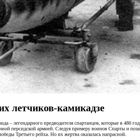
оих летчиков-камикадзе
а – легендарного предводителя спартанцев, которые в 480 году д
чной персидской армией. Следуя примеру воинов Спарты и поза
победы Третьего рейха. Но их жертва оказалась напрасной.