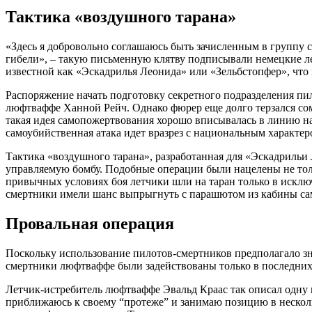
Тактика «воздушного тарана»
«Здесь я добровольно соглашаюсь быть зачисленным в группу 
гибели», – такую письменную клятву подписывали немецкие л
известной как «Эскадрилья Леонида» или «Зельбстопфер», что 
Распоряжение начать подготовку секретного подразделения пи
люфтваффе Ханной Рейч. Однако фюрер еще долго терзался со
такая идея самопожертвования хорошо вписывалась в линию на
самоубийственная атака идет вразрез с национальным характе
Тактика «воздушного тарана», разработанная для «Эскадриль
управляемую бомбу. Подобные операции были нацелены не толь
привычных условиях боя летчики шли на таран только в исключ
смертники имели шанс выпрыгнуть с парашютом из кабины сам
Провальная операция
Поскольку использование пилотов-смертников предполагало зн
смертники люфтваффе были задействованы только в последних 
Летчик-истребитель люфтваффе Эвальд Краас так описал одну и
приближаюсь к своему “протеже” и занимаю позицию в несколь