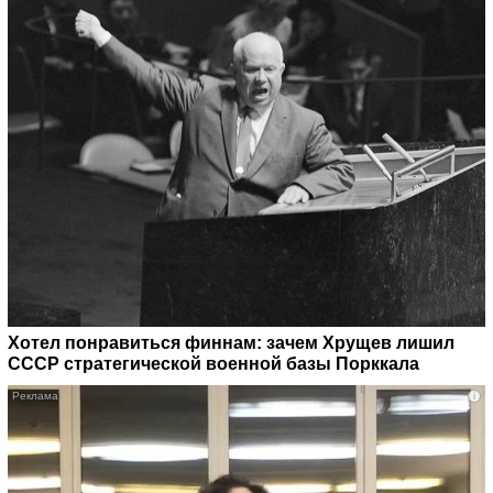
Хотел понравиться финнам: зачем Хрущев лишил
СССР стратегической военной базы Порккала
i