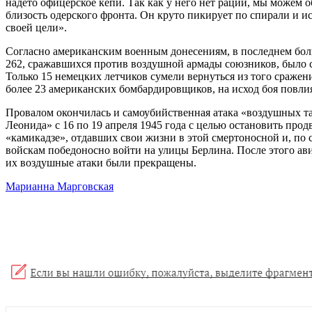
надето офицерское кепи. Так как у него нет рации, мы можем 
близость одерского фронта. Он круто пикирует по спирали и ис
своей цели».
Согласно американским военным донесениям, в последнем бол
262, сражавшихся против воздушной армады союзников, было с
Только 15 немецких летчиков сумели вернуться из того сражен
более 23 американских бомбардировщиков, на исход боя повлия
Провалом окончилась и самоубийственная атака «воздушных та
Леонида» с 16 по 19 апреля 1945 года с целью остановить пр
«камикадзе», отдавших свои жизни в этой смертоносной и, по
войскам победоносно войти на улицы Берлина. После этого ав
их воздушные атаки были прекращены.
Марианна Марговская