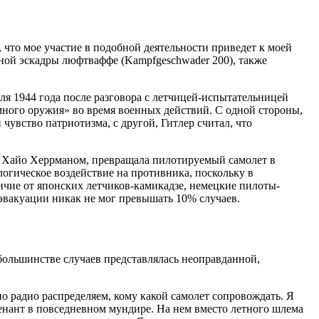
что мое участие в подобной деятельности приведет к моей
ной эскадры люфтваффе (Kampfgeschwader 200), также
я 1944 года после разговора с летчицей-испытательницей
ного оружия» во время военных действий. С одной стороны,
увство патриотизма, с другой, Гитлер считал, что
е Хайо Херрманом, превращала пилотируемый самолет в
огическое воздействие на противника, поскольку в
личие от японских летчиков-камикадзе, немецкие пилоты-
эвакуации никак не мог превышать 10% случаев.
большинстве случаев представлялась неоправданной,
о радио распределяем, кому какой самолет сопровождать. Я
тенант в повседневном мундире. На нем вместо летного шлема