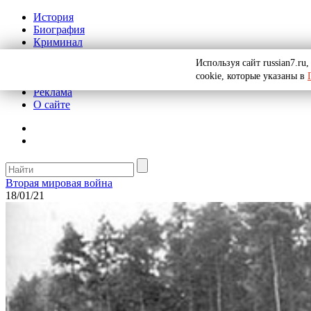
История
Биография
Криминал
СССР
Используя сайт russian7.r
Тайны
cookie, которые указаны в
Рекомендации
Реклама
О сайте
Вторая мировая война
18/01/21