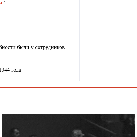
и
"
бности были у сотрудников
1944 года