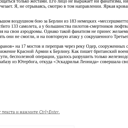
общаться только жестами. Его лицо не выражает ни фанатизма, 
чезает. Я, не отрываясь, смотрю в том направлении. Яркая кров
ьшом воздушном бою за Берлин из 183 немецких «мессершмитто
бито 133 самолета, а у большинства пилотов-смертников люфтв
ия на свои аэродромы. Однако такой фанатизм не принес желаемы
ть они не смогли, и на повторную атаку у сокрушенного Третьего
ранов» на 17 мостов и переправ через реку Одер, сооруженных 
одвижение Красной Армии к Берлину. Как пишет британский вое
 сути, бесполезной операции, удалось разрушить только железн
иабазу из Ютербога, откуда «Эскадрилья Леонида» совершала сво