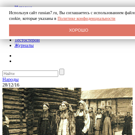
История
Биография
Используя сайт russian7.ru, Вы соглашаетесь с использованием файл
Криминал
cookie, которые указаны в
Политике конфиденциальности
Реклама на сайте
О сайте
ХОРОШО
Рекомендательные статьи
Тестостерон
Журналы
Народы
28/12/16