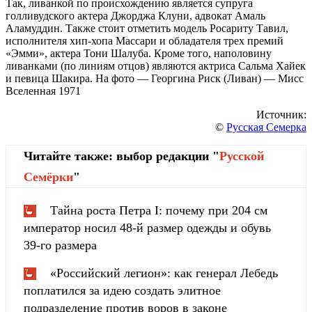
Так, ливанкой по происхождению является супруга
голливудского актера Джорджа Клуни, адвокат Амаль
Аламуддин. Также стоит отметить модель Росариту Тавил,
исполнителя хип-хопа Массари и обладателя трех премий
«Эмми», актера Тони Шалуба. Кроме того, наполовину
ливанками (по линиям отцов) являются актриса Сальма Хайек
и певица Шакира. На фото — Георгина Риск (Ливан) — Мисс
Вселенная 1971
Источник:
©
Русская Семерка
Читайте также: выбор редакции "
Русской
Cемёрки
"
Тайна роста Петра I: почему при 204 см
император носил 48-й размер одежды и обувь
39-го размера
«Российский легион»: как генерал Лебедь
поплатился за идею создать элитное
подразделение против воров в законе