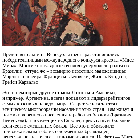
Представительницы Венесуэлы шесть раз становились
победительницами международного конкурса красоты «Мисс
Мира». Многие популярные сегодня супермодели родом из
Бразилии, оттуда же – всемирно известные манекенщицы:
Марлон Тейшейра, Франциско Лачовски, Жизель Бундхен,
Грейси Карвальо.
Эти и некоторые другие страны Латинской Америки,
например, Аргентина, всегда попадают в лидеры рейтингов
самых красивых народов мира. Секрет успеха таится в
этническом многообразии населения этих стран. Там живут и
потомки коренного населения, и рабов из Африки (Бразилия,
Венесуэла), и поселенцев из Европы; присутствует большое
количество смешанных браков. Все это и образовало
привлекательный облик современных бразильцев,
венесуэльцев и других латиноамериканцев. На фото — Марта