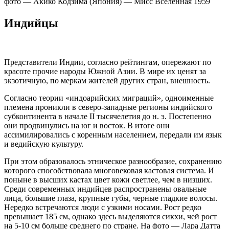
фото — Акико Кодзима (Япония) — Мисс Вселенная 1959
Индийцы
Представители Индии, согласно рейтингам, опережают по
красоте прочие народы Южной Азии. В мире их ценят за
экзотичную, по меркам жителей других стран, внешность.
Согласно теории «индоарийских миграций», одноименные
племена проникли в северо-западные регионы индийского
субконтинента в начале II тысячелетия до н. э. Постепенно
они продвинулись на юг и восток. В итоге они
ассимилировались с коренным населением, передали им язык
и ведийскую культуру.
При этом образовалось этническое разнообразие, сохранению
которого способствовала многовековая кастовая система. И
поныне в высших кастах цвет кожи светлее, чем в низших.
Среди современных индийцев распространены овальные
лица, большие глаза, крупные губы, черные гладкие волосы.
Нередко встречаются люди с узкими носами. Рост редко
превышает 185 см, однако здесь выделяются сикхи, чей рост
на 5-10 см больше среднего по стране. На фото — Лара Датта