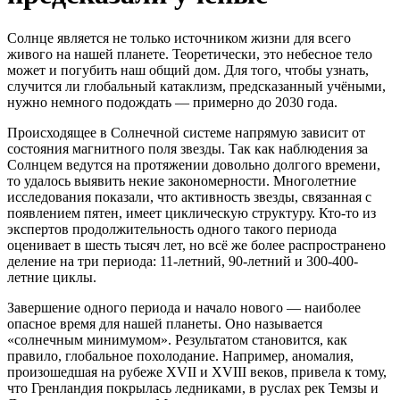
Солнце является не только источником жизни для всего
живого на нашей планете. Теоретически, это небесное тело
может и погубить наш общий дом. Для того, чтобы узнать,
случится ли глобальный катаклизм, предсказанный учёными,
нужно немного подождать — примерно до 2030 года.
Происходящее в Солнечной системе напрямую зависит от
состояния магнитного поля звезды. Так как наблюдения за
Солнцем ведутся на протяжении довольно долгого времени,
то удалось выявить некие закономерности. Многолетние
исследования показали, что активность звезды, связанная с
появлением пятен, имеет циклическую структуру. Кто-то из
экспертов продолжительность одного такого периода
оценивает в шесть тысяч лет, но всё же более распространено
деление на три периода: 11-летний, 90-летний и 300-400-
летние циклы.
Завершение одного периода и начало нового — наиболее
опасное время для нашей планеты. Оно называется
«солнечным минимумом». Результатом становится, как
правило, глобальное похолодание. Например, аномалия,
произошедшая на рубеже XVII и XVIII веков, привела к тому,
что Гренландия покрылась ледниками, в руслах рек Темзы и