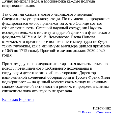
Дуная замерзала вода, а Москва-река каждые полгода
покрывалась льдом.
Так стоит ли ожидать нового ледникового периода?
Специалисты утверждают, что да. По их мнению, продолжает
фиксироваться много признаков того, что Солнце вот-вот
сбавит активность. Старший научный сотрудник Научно-
исследовательского института ядерной физики и физического
факультета МГУ им. М. В. Ломоносова Елена Попова
отмечает, что предстоящее понижение температуры не будет
таким глубоким, как в минимуме Маундера (длился примерно
с 1645 по 1715 годы). Произойти же оно должно 2030-2040
годах.
При этом другие исследователи стараются высказываться по
поводу потенциального глобального похолодания в
следующем десятилетии крайне осторожно. Директор
национальной солнечной обсерватории в Тусоне Фрэнк Хилл
подчёркивает — на данный момент связь между цикличным
спадом солнечной активности и резким, и продолжительным
снижением пока что научно не доказана.
Вячеслав Коротин
Источник:
©
Русская Семерка