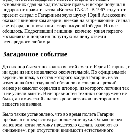
основаниях сдал на водительские права, и вскоре получил в
подарок от правительства «Волгу» ГАЗ-21. В 1963 году этот
презент сыграл с Гагариным злую шутку. Юрий Алексеевич
оказался виновником аварии: выехав на запрещающий сигнал
светофора, он протаранил старенькую «Победу». Но все
обошлось. Подоспевший гаишник, кончено, узнал первого
космонавта и попросил попутную машину отвезти
всенародного любимца.
Загадочное событие
До сих пор бытует несколько версий смерти Юрия Гагарина, и
ни одна из них не является окончательной. По официальной
версии, экипаж, в состав которого входил Гагарин, из-за
изменившейся воздушной обстановки совершил резкий
маневр и самолет сорвался в штопор, из которого летчики так
и не успели выйти. Неисправностей техники обнаружено не
было, а химический анализ крови летчиков посторонних
веществ не выявил.
Было также установлено, что во время полета Гагарин
пребывал в прекрасном расположении духа. Однако перед
маневром, когда летчику предстояло сделать разворот со
снижением, при отсутствии видимости естественного