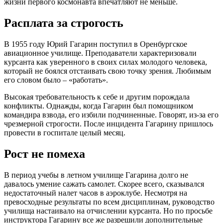
жизни первого космонавта впечатляют не меньше.
Расплата за строгость
В 1955 году Юрий Гагарин поступил в Оренбургское
авиационное училище. Преподаватели характеризовали
курсанта как уверенного в своих силах молодого человека,
который не боялся отстаивать свою точку зрения. Любимым
его словом было – «работать».
Высокая требовательность к себе и другим порождала
конфликты. Однажды, когда Гагарин был помощником
командира взвода, его избили подчиненные. Говорят, из-за его
чрезмерной строгости. После инцидента Гагарину пришлось
провести в госпитале целый месяц.
Рост не помеха
В период учебы в летном училище Гагарина долго не
давалось умение сажать самолет. Скорее всего, сказывался
недостаточный налет часов в аэроклубе. Несмотря на
превосходные результаты по всем дисциплинам, руководство
училища настаивало на отчислении курсанта. Но по просьбе
инструктора Гагарину все же разрешили дополнительные