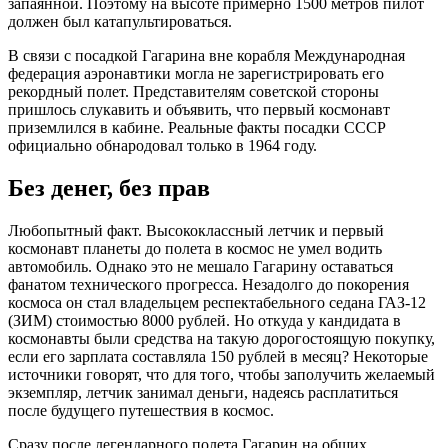
запаянной. Поэтому на высоте примерно 1500 метров пилот
должен был катапультироваться.
В связи с посадкой Гагарина вне корабля Международная
федерация аэронавтики могла не зарегистрировать его
рекордный полет. Представителям советской стороны
пришлось слукавить и объявить, что первый космонавт
приземлился в кабине. Реальные факты посадки СССР
официально обнародовал только в 1964 году.
Без денег, без прав
Любопытный факт. Высококлассный летчик и первый
космонавт планеты до полета в космос не умел водить
автомобиль. Однако это не мешало Гагарину оставаться
фанатом технического прогресса. Незадолго до покорения
космоса он стал владельцем респектабельного седана ГАЗ-12
(ЗИМ) стоимостью 8000 рублей. Но откуда у кандидата в
космонавты были средства на такую дорогостоящую покупку,
если его зарплата составляла 150 рублей в месяц? Некоторые
источники говорят, что для того, чтобы заполучить желаемый
экземпляр, летчик занимал деньги, надеясь расплатиться
после будущего путешествия в космос.
Сразу после легендарного полета Гагарин на общих