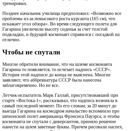
тренировки.
Позднее начальник училища предположил: «Возможно все
проблемы из-за невысокого роста курсанта (165 см), что
искажает угол обзора». Во время следующего полета для
Гагарина увеличили высоту сиденья за счет толстой
подкладки, и будущий космонавт справился с посадкой на
отлично.
Чтобы не спутали
Многие обратили внимание, что на шлеме космонавта
Гагарина то появляется, то исчезает надпись «СССР».
История этой надписи до конца не выяснена. Многие
заявляют, что аббревиатура СССР была нанесена
заблаговременно. Но не все.
Летчик-испытатель Марк Галлай, присутствовавший при
старте «Востока-1», рассказывал, что надпись возникла в
самый последний момент. По его словам, за 20 минут до
выезда Гагарина на космодром начальство вспомнило про
шпионский полет американца Фрэнсиса Пауэрса, и чтобы
космонавта не спутали с диверсантом, приняло решение
нанести на шлем заветные буквы. Причем рисовали наспех,