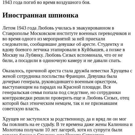
1943 года погиб во время воздушного боя.
Иностранная шпионка
Летом 1943 года Любовь училась в эвакуированном в
Ставрополье Московском институте военных переводчиков и
во время одного из мероприятий за ней приехали
следователи, сообщившие девушке об аресте. Студентку и
вдову боевого летчика этапировали в Куйбышев, а позже в
Москву на Лубянку. Любовь Сизых вспоминала, что ее не
били, а посадили в одиночную камеру и не давали спать.
Оказалось, причиной ареста стала дружба невестки Хрущева с
женой сотрудника посольства Франции. Девушка была
дочерью генерала, руководившего военным оркестром,
выступающим на парадах на Красной площади. Вся
генеральская семья попала под следствие, но сотрудники
контрразведки решили проверить еще и Любовь Сизых, отец
которой был этническим немцем, так и не признавшим
советскую власть.
Хрущев не заступился за родственницу, да и вряд ли он мог
бы повлиять на ее судьбу. В те времена даже жены Калинина и
Молотова получали 10 лет лагерей, хотя их супруги были