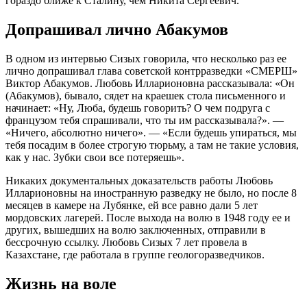
гораздо ближе к Сталину, чем Никита Сергеевич.
Допрашивал лично Абакумов
В одном из интервью Сизых говорила, что несколько раз ее
лично допрашивал глава советской контрразведки «СМЕРШ»
Виктор Абакумов. Любовь Илларионовна рассказывала: «Он
(Абакумов), бывало, сядет на краешек стола письменного и
начинает: «Ну, Люба, будешь говорить? О чем подруга с
французом тебя спрашивали, что ты им рассказывала?». —
«Ничего, абсолютно ничего». — «Если будешь упираться, мы
тебя посадим в более строгую тюрьму, а там не такие условия,
как у нас. Зубки свои все потеряешь».
Никаких документальных доказательств работы Любовь
Илларионовны на иностранную разведку не было, но после 8
месяцев в камере на Лубянке, ей все равно дали 5 лет
мордовских лагерей. После выхода на волю в 1948 году ее и
других, вышедших на волю заключенных, отправили в
бессрочную ссылку. Любовь Сизых 7 лет провела в
Казахстане, где работала в группе геологоразведчиков.
Жизнь на воле