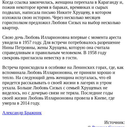
Когда ссылка закончилась, женщина переехала в Караганду и,
пожив некоторое время в бараках, времянках и сырых
подвалах, написала письмо Никите Хрущеву, в котором
изложила свою историю. Через несколько месяцев
горисполком предложил Любови Сизых на выбор несколько
квартир.
Свою дочь Любовь Илларионовна впервые с момента ареста
увидела в 1957 году. Для встречи потребовалось разрешение
Нины Петровны, жены Хрущева, которую она считала
справедливым и правильным человеком. В 1958 году
свекровь пригласила невестку в гости.
Встреча происходила в особняке на Ленинских горах, где, как
вспоминала Любовь Илларионовна, ее приняли хорошо и
тепло. На следующий день женщина испугалась, что ей
придется рассказывать о своей жизни в лагерях и утром
уехала. Больше Любовь Сизых с семьей Хрущевых не
виделось, но с дочерью связи не теряла. Последние годы
своей жизни Любовь Илларионовна провела в Киеве, где
умерла в 2014 году.
Александр Бражник
Источник: